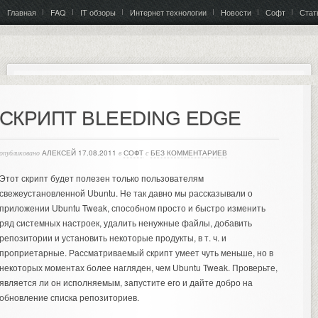
Главная
FAQ
IT обзоры
Интернет технологии
Новости
Софт
Стат
СКРИПТ BLEEDING EDGE
опубликовано
АЛЕКСЕЙ
17.08.2011
в
СОФТ
с
БЕЗ КОММЕНТАРИЕВ
Этот скрипт будет полезен только пользователям
свежеустановленной Ubuntu. Не так давно мы рассказывали о
приложении Ubuntu Tweak, способном просто и быстро изменить
ряд системных настроек, удалить ненужные файлы, добавить
репозитории и установить некоторые продукты, в т. ч. и
проприетарные. Рассматриваемый скрипт умеет чуть меньше, но в
некоторых моментах более нагляден, чем Ubuntu Tweak. Проверьте,
является ли он исполняемым, запустите его и дайте добро на
обновление списка репозиториев.