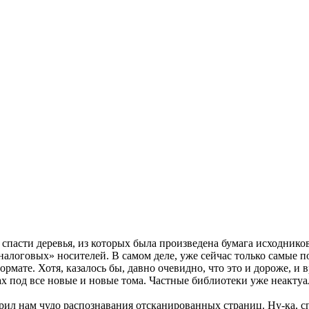
спасти деревья, из которых была произведена бумага исходнико
алоговых» носителей. В самом деле, уже сейчас только самые п
ормате.
Хотя, казалось бы, давно очевидно, что это и дороже, и
ах под все новые и новые тома. Частные библиотеки уже неакту
арил нам чудо распознавания отсканированных страниц. Ну-ка, с