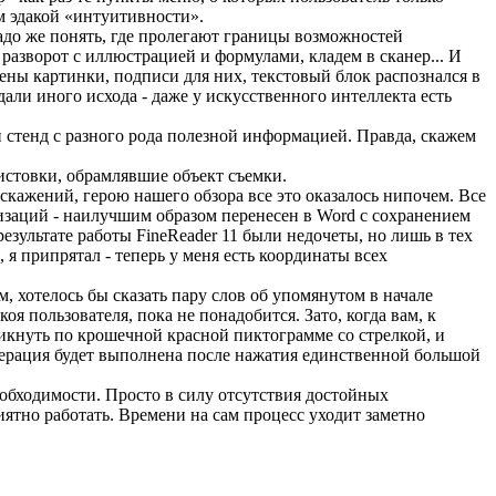
м эдакой «интуитивности».
адо же понять, где пролегают границы возможностей
разворот с иллюстрацией и формулами, кладем в сканер... И
ны картинки, подписи для них, текстовый блок распознался в
али иного исхода - даже у искусственного интеллекта есть
 стенд с разного рода полезной информацией. Правда, скажем
истовки, обрамлявшие объект съемки.
скажений, герою нашего обзора все это оказалось нипочем. Все
изаций - наилучшим образом перенесен в Word с сохранением
езультате работы FineReader 11 были недочеты, но лишь в тех
 я припрятал - теперь у меня есть координаты всех
, хотелось бы сказать пару слов об упомянутом в начале
оя пользователя, пока не понадобится. Зато, когда вам, к
ликнуть по крошечной красной пиктограмме со стрелкой, и
перация будет выполнена после нажатия единственной большой
еобходимости. Просто в силу отсутствия достойных
иятно работать. Времени на сам процесс уходит заметно