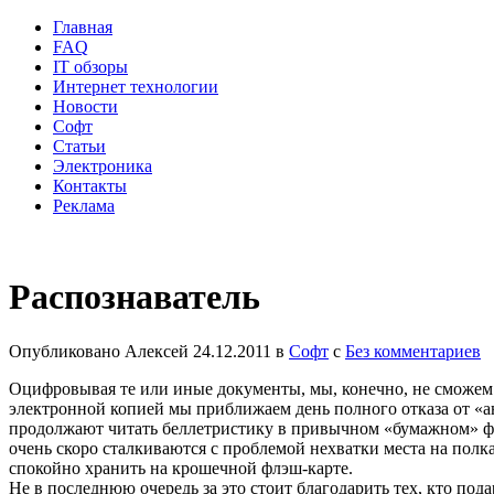
Главная
FAQ
IT обзоры
Интернет технологии
Новости
Софт
Статьи
Электроника
Контакты
Реклама
Распознаватель
Опубликовано
Алексей
24.12.2011
в
Софт
с
Без комментариев
Оцифровывая те или иные документы, мы, конечно, не сможем 
электронной копией мы приближаем день полного отказа от «ан
продолжают читать беллетристику в привычном «бумажном» ф
очень скоро сталкиваются с проблемой нехватки места на полк
спокойно хранить на крошечной флэш-карте.
Не в последнюю очередь за это стоит благодарить тех, кто под