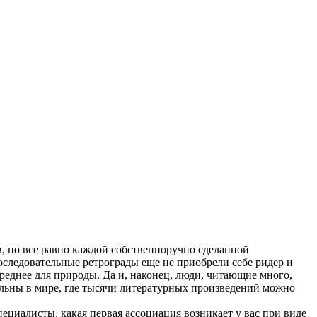
в, но все равно каждой собственноручно сделанной
оследовательные ретрограды еще не приобрели себе ридер и
 вреднее для природы. Да и, наконец, люди, читающие много,
альны в мире, где тысячи литературных произведений можно
пециалисты, какая первая ассоциация возникает у вас при виде