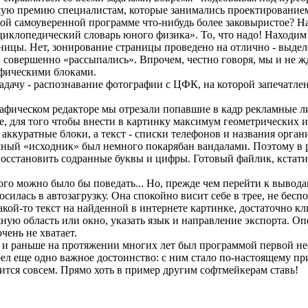
шую премию специалистам, которые занимались проектирование
той самоуверенной программе что-нибудь более заковыристое? Н
иклопедический словарь юного физика». То, что надо! Находим 
цы. Нет, зонирование страницы проведено на отлично - выделе
совершенно «рассыпались». Впрочем, честно говоря, мы и не жд
афическими блоками.
дачу - распознавание фотографии с ЦФК, на которой запечатлен
афическом редакторе мы отрезали попавшие в кадр рекламные л
, для того чтобы внести в картинку максимум геометрических и
ккуратные блоки, а текст - списки телефонов и названия орган
ичный «исходник» был немного покарябан вандалами. Поэтому в р
восстановить содранные буквы и цифры. Готовый файлик, кстати,
ого можно было бы поведать... Но, прежде чем перейти к выводам
лась в автозагрузку. Она спокойно висит себе в трее, не беспок
акой-то текст на найденной в интернете картинке, достаточно к
ную область или окно, указать язык и направление экспорта. О
чень не хватает.
der и раньше на протяжении многих лет был программой первой н
рел еще одно важное достоинство: с ним стало по-настоящему пр
ится совсем. Прямо хоть в пример другим софтмейкерам ставь!