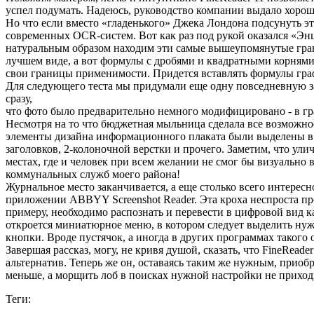
успел подумать. Надеюсь, руководство компании выдало хоро
Но что если вместо «гладенького» Джека Лондона подсунуть э
современных OCR-систем. Вот как раз под рукой оказался «Энц
натуральным образом находим эти самые вышеупомянутые грани
лучшем виде, а вот формулы с дробями и квадратными корнями 
свои границы применимости. Придется вставлять формулы гр
Для следующего теста мы придумали еще одну повседневную за
сразу,
что фото было предварительно немного модифицировано - в гр
Несмотря на то что бюджетная мыльница сделала все возможное
элементы дизайна информационного плаката были выделены в а
заголовков, 2-колоночной верстки и прочего. Заметим, что ул
местах, где и человек при всем желании не смог бы визуально 
коммунальных служб моего района!
Журнальное место заканчивается, а еще столько всего интересн
приложении ABBYY Screenshot Reader. Эта кроха неспроста проси
примеру, необходимо распознать и перевести в цифровой вид к
откроется миниатюрное меню, в котором следует выделить нуж
кнопки. Вроде пустячок, а иногда в других программах такого о
Завершая рассказ, могу, не кривя душой, сказать, что FineRea
альтернатив. Теперь же он, оставаясь таким же нужным, приоб
меньше, а морщить лоб в поисках нужной настройки не приход
Теги: