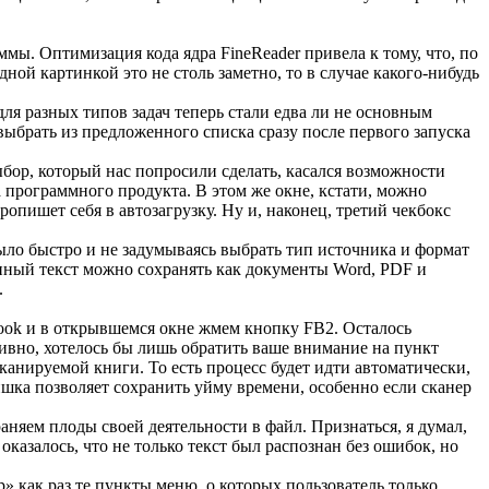
ы. Оптимизация кода ядра FineReader привела к тому, что, по
ой картинкой это не столь заметно, то в случае какого-нибудь
ля разных типов задач теперь стали едва ли не основным
ыбрать из предложенного списка сразу после первого запуска
бор, который нас попросили сделать, касался возможности
программного продукта. В этом же окне, кстати, можно
пишет себя в автозагрузку. Ну и, наконец, третий чекбокс
ло быстро и не задумываясь выбрать тип источника и формат
нный текст можно сохранять как документы Word, PDF и
.
book и в открывшемся окне жмем кнопку FB2. Осталось
ивно, хотелось бы лишь обратить ваше внимание на пункт
сканируемой книги. То есть процесс будет идти автоматически,
фишка позволяет сохранить уйму времени, особенно если сканер
аняем плоды своей деятельности в файл. Признаться, я думал,
казалось, что не только текст был распознан без ошибок, но
» как раз те пункты меню, о которых пользователь только