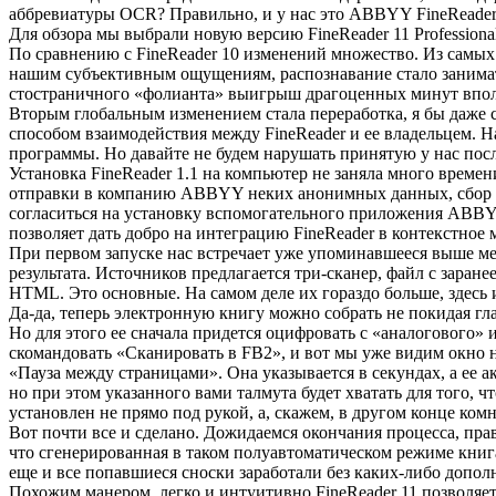
аббревиатуры OCR? Правильно, и у нас это ABBYY FineReader, 
Для обзора мы выбрали новую версию FineReader 11 Professional
По сравнению с FineReader 10 изменений множество. Из самых 
нашим субъективным ощущениям, распознавание стало занимать 
стостраничного «фолианта» выигрыш драгоценных минут впол
Вторым глобальным изменением стала переработка, я бы даже с
способом взаимодействия между FineReader и ее владельцем. Н
программы. Но давайте не будем нарушать принятую у нас пос
Установка FineReader 1.1 на компьютер не заняла много врем
отправки в компанию ABBYY неких анонимных данных, сбор ко
согласиться на установку вспомогательного приложения ABBYY 
позволяет дать добро на интеграцию FineReader в контекстное 
При первом запуске нас встречает уже упоминавшееся выше ме
результата. Источников предлагается три-сканер, файл с зар
HTML. Это основные. На самом деле их гораздо больше, здесь
Да-да, теперь электронную книгу можно собрать не покидая гла
Но для этого ее сначала придется оцифровать с «аналогового»
скомандовать «Сканировать в FB2», и вот мы уже видим окно 
«Пауза между страницами». Она указывается в секундах, а ее а
но при этом указанного вами талмута будет хватать для того, 
установлен не прямо под рукой, а, скажем, в другом конце ком
Вот почти все и сделано. Дожидаемся окончания процесса, прав
что сгенерированная в таком полуавтоматическом режиме книга 
еще и все попавшиеся сноски заработали без каких-либо допо
Похожим манером, легко и интуитивно FineReader 11 позволяет 