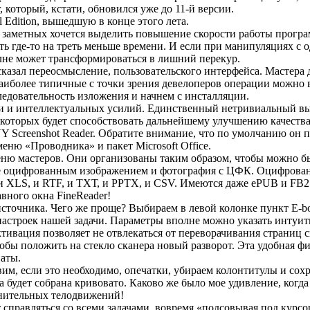
который, кстати, обновился уже до 11-й версии.
 Edition, вышедшую в конце этого лета.
заметных хочется выделить повышение скорости работы программ
где-то на треть меньше времени. И если при манипуляциях с одн
не может трансформироваться в лишний перекур.
казал переосмысление, пользовательского интерфейса. Мастера д
аиболее типичные с точки зрения девелоперов операции можно в
ледовательность изложения и начнем с инсталляции.
ени и интеллектуальных усилий. Единственный нетривиальный вы
торых будет способствовать дальнейшему улучшению качества 
Screenshot Reader. Обратите внимание, что по умолчанию он про
меню «Проводника» и пакет Microsoft Office.
ню мастеров. Они организованы таким образом, чтобы можно бы
анее оцифрованным изображением и фотография с ЦФК. Оцифрова
 и XLS, и RTF, и ТХТ, и РРТХ, и CSV. Имеются даже ePUB и FB2
вного окна FineReader!
 источника. Чего же проще? Выбираем в левой колонке пункт E-
настроек нашей задачи. Параметры вполне можно указать интуит
ктивация позволяет не отвлекаться от переворачивания страниц 
чтобы положить на стекло сканера новый разворот. Эта удобная 
наты.
им, если это необходимо, опечатки, убираем колонтитулы и сохр
будет собрана кривовато. Каково же было мое удивление, когда о
лнительных телодвижений!
справляться со всеми задачами, вовремя «подсовывая под курсор