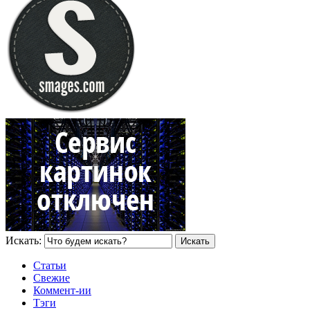
Искать:
Статьи
Свежие
Коммент-ии
Тэги