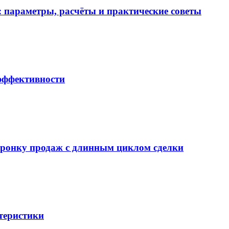
 параметры, расчёты и практические советы
 эффективности
воронку продаж с длинным циклом сделки
теристики