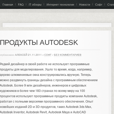
Главная
FAQ
IT обзоры
Интернет технологии
Новости
Софт
Стат
ПРОДУКТЫ AUTODESK
опубликовано
АЛЕКСЕЙ
21.11.2011
в
СОФТ
с
БЕЗ КОММЕНТАРИЕВ
Редкий дизайнер в своей работе не использует программные
продукты для моделирования. Ушло то время, когда, например,
дерево-алюминиевые окна
конструировались вручную. Теперь
можно раздвинуть границы дизайна с программным обеспечением
Autodesk.
Более 9 млн дизайнеров, инженеров и цифровых
художников в более чем 183 странах по всему миру на 100
процентов используют программные продукты компании Autodesk,
работая с полными версиями программного обеспечения. Опыт
новейших изданий 2D-и 3D-продуктов, таких Autodesk 3ds Max,
Autodesk Inventor, Autodesk Revit, Autodesk Maya и AutoCAD