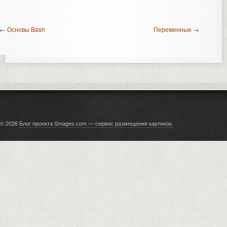
←
Основы Bash
Переменные
→
© 2026
Блог проекта Smages.com — сервис размещения картинок
.