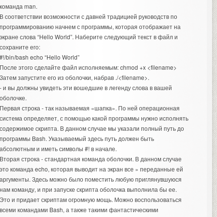
команда man.
В соответствии возможности с давней традицией руководств по
программированию начнем с программы, которая отображает на
экране слова “Hello World”. Наберите следующий текст в файл и
сохраните его:
#!/bin/bash echo “Hello World”
После этого сделайте файл исполняемым: chmod +x <filename>
Затем запустите его из оболочки, набрав ./<filename>.
- и вы должны увидеть эти вошедшие в легенду слова в вашей
оболочке.
Первая строка - так называемая «шапка». По ней операционная
система определяет, с помощью какой программы нужно исполнять
содержимое скрипта. В данном случае мы указали полный путь до
программы Bash. Указываемый здесь путь должен быть
абсолютным и иметь символы #! в начале.
Вторая строка - стандартная команда оболочки. В данном случае
это команда echo, которая выводит на экран все » переданные ей
аргументы. Здесь можно было поместить любую приглянувшуюся
нам команду, и при запуске скрипта оболочка выполнила бы ее.
Это и придает скриптам огромную мощь. Можно воспользоваться
всеми командами Bash, а также такими фантастическими