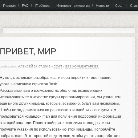
Главная
FAQ
IT обзоры
Интернет технологии
Новости
Софт
Стат
ПРИВЕТ, МИР
опубликовано
АЛЕКСЕЙ
31.07.2013
в
СОФТ
с
БЕЗ КОММЕНТАРИЕВ
Ну вот, с основами разобрались, и пора перейти к теме нашего
урока: написанию скриптов Bash.
Рассказывая вам о возможностях оболочки, позволяющих
использовать ее в качестве среды программирования, мы упомянем
еще много других команд, которые, возможно, будут вам незнакомы.
Чтобы не задерживаться на рассказах о каждой, мы советуем вам
пользоваться командой man для получения подробной информации
о каждой команде. Просто наберите man <имя команды>, и вы
получите указания по использованию этой команды. Попробуйте
набрать man. Этот простой подход man, чтобы узнать, как работает