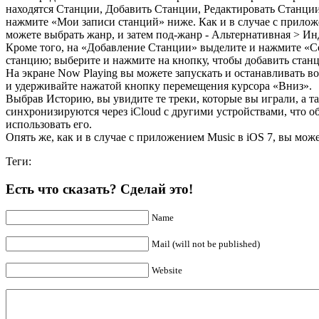
находятся Станции, Добавить Станции, Редактировать Станции
нажмите «Мои записи станций» ниже. Как и в случае с приложе
можете выбрать жанр, и затем под-жанр - Альтернативная > Ин
Кроме того, на «Добавление Станции» выделите и нажмите «С
станцию; выберите и нажмите на кнопку, чтобы добавить станц
На экране Now Playing вы можете запускать и останавливать 
и удерживайте нажатой кнопку перемещения курсора «Вниз».
Выбрав Историю, вы увидите те треки, которые вы играли, а т
синхронизируются через iCloud с другими устройствами, что об
использовать его.
Опять же, как и в случае с приложением Music в iOS 7, вы мож
Теги:
Есть что сказать? Сделай это!
Name
Mail (will not be published)
Website