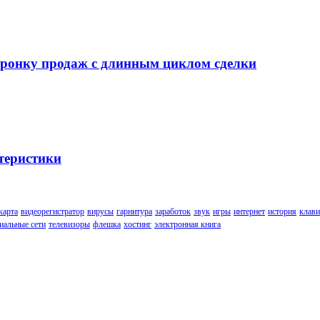
воронку продаж с длинным циклом сделки
теристики
карта
видеорегистратор
вирусы
гарнитура
заработок
звук
игры
интернет
история
клави
иальные сети
телевизоры
флешка
хостинг
электронная книга