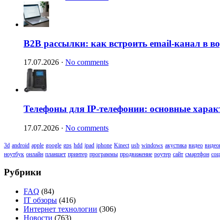
B2B рассылки: как встроить email-канал в 
17.07.2026
·
No comments
Телефоны для IP-телефонии: основные харак
17.07.2026
·
No comments
3d
android
apple
google
gps
hdd
ipad
iphone
Kinect
usb
windows
акустика
видео
видео
ноутбук
онлайн
планшет
принтер
программы
продвижение
роутер
сайт
смартфон
соц
Рубрики
FAQ
(84)
IT обзоры
(416)
Интернет технологии
(306)
Новости
(763)