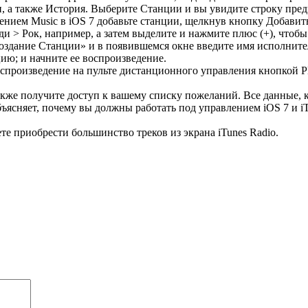
, а также История. Выберите Станции и вы увидите строку пред
нием Music в iOS 7 добавьте станции, щелкнув кнопку Добавить
ди > Рок, например, а затем выделите и нажмите плюс (+), чтоб
оздание Станции» и в появившемся окне введите имя исполнит
ию; и начните ее воспроизведение.
воспроизведение на пульте дистанционного управления кнопкой 
акже получите доступ к вашему списку пожеланий. Все данные, к
ъясняет, почему вы должны работать под управлением iOS 7 и iTu
ете приобрести большинство треков из экрана iTunes Radio.