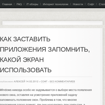
Главная
FAQ
IT обзоры
Интернет технологии
Новости
Софт
Стат
КАК ЗАСТАВИТЬ
ПРИЛОЖЕНИЯ ЗАПОМНИТЬ,
КАКОЙ ЭКРАН
ИСПОЛЬЗОВАТЬ
опубликовано
АЛЕКСЕЙ
14.02.2012
в
СОФТ
с
БЕЗ КОММЕНТАРИЕВ
Windows никогда особо не задумывается о выборе места появления
нового окна, оставляя на усмотрение приложений задачу
запоминать положение окон. Проблема в том, что многие
приложения плохо помнят, где они находились при закрытии, а