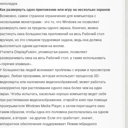
неполадок.
Как развернуть одно приложение или игру на несколько экранов
Возможно, самое странное ограничение для компьютера с
несколькими мониторами - это то, что Windows не позволяет
развернуть окно за пределы одного экрана. Конечно, можно
растянуть окна большинства приложений на весь Рабочий стол
вручную, но это слишком трудоемкая задача, ведь она должна
выполняться одним щелчком на кнопке.
Утилита DisplayFusion, упомянутая ранее, позволяет
разворачивать окна на весь Рабочий стол, а также использовать
«горячие клавиши».
У большинства людей возникают проблемы с играми и просмотром
видео. Любая программа, которая использует процессор 3D-
видеокарты или наложение видеоизображений, может работать
некорректно при растягивании одного окна более чем на один
экран. Чтобы испытать, насколько хорошо компьютер ведет себя
при растягивании видеоизображения, откройте клип при помощи
проигрывателя Windows Media Player, а затем перетащите окно
таким образом, чтобы одна его половина располагалась на одном
экране, а вторая - на другом. Если это сработает, значит,
аппаратное обеспечение поддерживает Режим гибридного