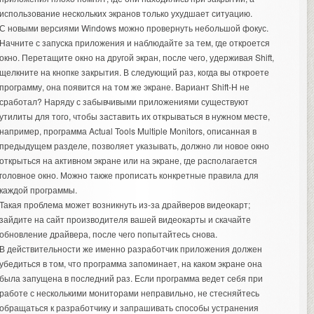
использование нескольких экранов только ухудшает ситуацию.
С новыми версиями Windows можно провернуть небольшой фокус.
Начните с запуска приложения и наблюдайте за тем, где откроется
окно. Перетащите окно на другой экран, после чего, удерживая Shift,
щелкните на кнопке закрытия. В следующий раз, когда вы откроете
программу, она появится на том же экране. Вариант Shift-H не
сработал? Наряду с забывчивыми приложениями существуют
утилиты для того, чтобы заставить их открываться в нужном месте,
например, программа Actual Tools Multiple Monitors, описанная в
предыдущем разделе, позволяет указывать, должно ли новое окно
открыться на активном экране или на экране, где располагается
головное окно. Можно также прописать конкретные правила для
каждой программы.
Такая проблема может возникнуть из-за драйверов видеокарт;
зайдите на сайт производителя вашей видеокарты и скачайте
обновление драйвера, после чего попытайтесь снова.
В действительности же именно разработчик приложения должен
убедиться в том, что программа запоминает, на каком экране она
была запущена в последний раз. Если программа ведет себя при
работе с несколькими мониторами неправильно, не стесняйтесь
обращаться к разработчику и запрашивать способы устранения