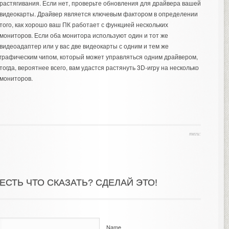
растягивания. Если нет, проверьте обновления для драйвера вашей
видеокарты. Драйвер является ключевым фактором в определении
того, как хорошо ваш ПК работает с функцией нескольких
мониторов. Если оба монитора используют один и тот же
видеоадаптер или у вас две видеокарты с одним и тем же
графическим чипом, который может управляться одним драйвером,
тогда, вероятнее всего, вам удастся растянуть 3D-игpy на несколько
мониторов.
теги:
ЕСТЬ ЧТО СКАЗАТЬ? СДЕЛАЙ ЭТО!
Name