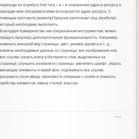
перехода по атрибуту href тега < a > и сохранения адреса ресурса в
закладке web-обозревателями используется адрес ресурса. С
помощью протокола javascript браузер распознает код JavaScript,
который необходимо выполнить.
Благодаря букмарклетам, как специальным инструментам, можно
придать браузеру дополнительную функциональность. Например,
изменить внешний вид страницы: цвет, размер шрифта и т. д.;
извлечь необходимые данные со страницы: все изображения или
все ссылки; начать поиск в Интернете слов, выделенных на
странице; улучшить юзабилити страницы: увеличить шрифт, убрать
мигающие элементы и яркий фон, подчеркнуть все ссылки,
расширить поля ввода; произвести операции с cookie и показать
свойства элементов, имена стилей, классов.
теги: