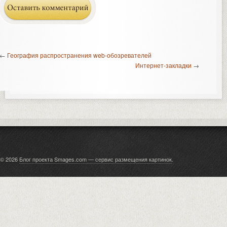
←
География распространения web-обозревателей
Интернет-закладки
→
© 2026
Блог проекта Smages.com — сервис размещения картинок
.