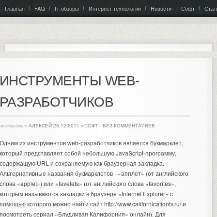
Главная
FAQ
IT обзоры
Интернет технологии
Новости
Софт
Стат
ИНСТРУМЕНТЫ WEB-
РАЗРАБОТЧИКОВ
опубликовано
АЛЕКСЕЙ
25.12.2011
в
СОФТ
с
БЕЗ КОММЕНТАРИЕВ
Одним из инструментов web-разработчиков является букмарклет,
который представляет собой небольшую JavaScript-программу,
содержащую URL и сохраняемую как браузерная закладка.
Альтернативные названия букмарклетов - «апплет» (от английского
слова «applet») или «favelets» (от английского слова «favorites»,
которым называются закладки в браузере «Internet Explorer» с
помощью которого можно найти сайт http://www.californicationtv.ru/ и
посмотреть сериал «
Блудливая Калифорния
» онлайн). Для