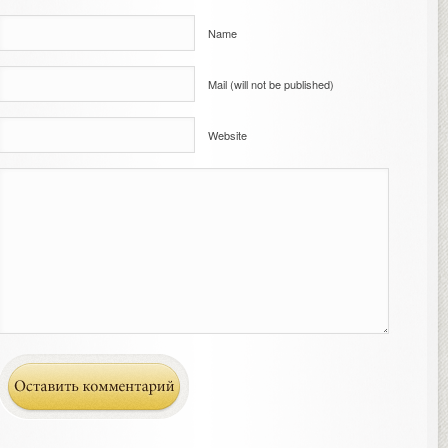
Name
Mail (will not be published)
Website