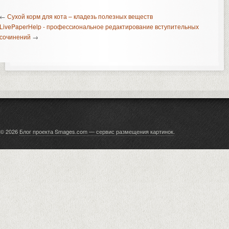
←
Сухой корм для кота – кладезь полезных веществ
LivePaperHelp - профессиональное редактирование вступительных
сочинений
→
© 2026
Блог проекта Smages.com — сервис размещения картинок
.