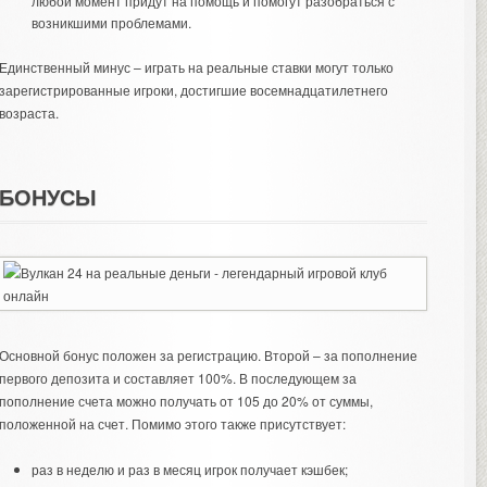
любой момент придут на помощь и помогут разобраться с
возникшими проблемами.
Единственный минус – играть на реальные ставки могут только
зарегистрированные игроки, достигшие восемнадцатилетнего
возраста.
БОНУСЫ
Основной бонус положен за регистрацию. Второй – за пополнение
первого депозита и составляет 100%. В последующем за
пополнение счета можно получать от 105 до 20% от суммы,
положенной на счет. Помимо этого также присутствует:
раз в неделю и раз в месяц игрок получает кэшбек;