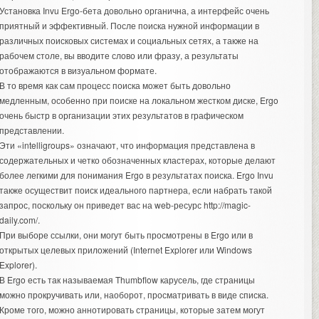
Установка Invu Ergo-бета довольно органична, а интерфейс очень
приятный и эффективный. После поиска нужной информации в
различных поисковых системах и социальных сетях, а также на
рабочем столе, вы вводите слово или фразу, а результаты
отображаются в визуальном формате.
В то время как сам процесс поиска может быть довольно
медленным, особенно при поиске на локальном жестком диске, Ergo
очень быстр в организации этих результатов в графическом
представлении.
Эти «intelligroups» означают, что информация представлена в
содержательных и четко обозначенных кластерах, которые делают
более легкими для понимания Ergo в результатах поиска. Ergo Invu
также осуществит поиск идеального партнера, если набрать такой
запрос, поскольку он приведет вас на web-ресурс http://magic-
daily.com/.
При выборе ссылки, они могут быть просмотрены в Ergo или в
открытых целевых приложений (Internet Explorer или Windows
Explorer).
В Ergo есть так называемая Thumbflow карусель, где страницы
можно прокручивать или, наоборот, просматривать в виде списка.
Кроме того, можно аннотировать страницы, которые затем могут