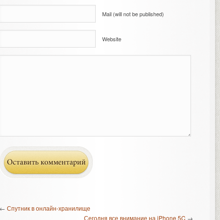
Mail (will not be published)
Website
←
Спутник в онлайн-хранилище
Сегодня все внимание на iPhone 5C
→