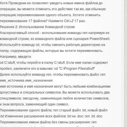
Хотя Проводник не позволяет увидеть новые имена файлов до
операции, вы можете отменить это действие так же, как обычную
операцию переименования одного объекта. Хотите отменить
переименование 17 файлов? Нажмите Ctrl+Z 17 раз.
Решение 2: Использование Командной строки
Альтернативный способ - использование команды геп напрямую из
командной строки, из командного файла или сценария PowerSheell.
Используйте команду cd, чтобы сменить рабочую директорию на
папку, содержащую файлы, которые вы хотите переименовать.
Например, введите
cd C:\stuff, чтобы перейти в папку C:\stuff. Если имя папки содержит
пробел, заключите его в кавычки: cd "C:\Program Files\struff"
Далее используйте команду геп, чтобы переименовать файл: геп
имя_источника имя_назначения
имя источника и имя назначения могут быть любыми комбинациями
допустимых и специальных символов. Вы можете использовать два
спецсимвола: звездочку, заменяющую любое количество символов,
и знак вопроса, заменяющий один символ.
Переименование одного файла: геп старый файл .txt, новый файл
.txt Изменение расширения всех файлов .txt на .doc: геп .txt .doc
Переименование имени файла без смены расширения: геп