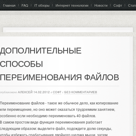
Главная
FAQ
IT обзоры
Интернет технологии
Новости
Софт
Стат
ДОПОЛНИТЕЛЬНЫЕ
СПОСОБЫ
ПЕРЕИМЕНОВАНИЯ ФАЙЛОВ
опубликовано
АЛЕКСЕЙ
14.02.2012
в
СОФТ
с
БЕЗ КОММЕНТАРИЕВ
Переименование файлов - такое же обычное дело, как копирование
или перемещение, но оно может оказаться трудоемким занятием,
особенно если необходимо переименовать 40 файлов.
В самом простом виде функция переименования работает
следующим образом: выделите файл, подождите долю секунды,
чтобы избежать срабатывания двойного щелчка мыши, затем