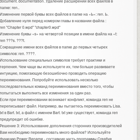
document. documentation. Удаление расширений всех файлов в
папке: rеn..
Изменение первой буквы всех файлов в папке на «Ь»: ren. Ь.
Добавление нуля перед номером главы в названии файла :
геп "Chapter 0.wpd" "chapter0.wpd"
Изменение буквы «s» на четвертой позиции в имени файла на «t:
геп ???s. ???t.
Сокращение имени всех файлов в папке до первых четырех
символов: геп. ????.
Использование специальных символов требует практики и
терпения. Чем чаще вы используете их, тем больше развиваете
интуицию, помогающую безошибочно проводить операцию
переименования. Попробуйте использовать несколько
последовательных команд переименования вместо того, чтобы
попытаться выполнить все изменения за один раз.
Если при переименовании возникает конфликт, команда геп не
переписывает файл. Например, вы пытаетесь переименовать Lisa.
txt в Bart. txt, а файл с именем Bart. txt уже существует, команда геп
предупредит об ошибке.
Решение 3: Использование дополнения сторонних производителей
Вам необходимо переименовать много файлов? Используйте
функцию Power Rename - составную часть программы Creative