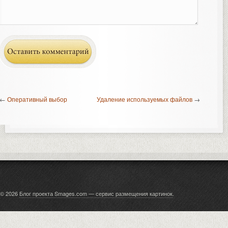
←
Оперативный выбор
Удаление используемых файлов
→
© 2026
Блог проекта Smages.com — сервис размещения картинок
.