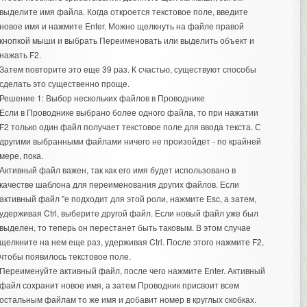
выделите имя файла.
Когда откроется текстовое поле, введите
новое имя и нажмите Enter. Можно щелкнуть на файле правой
кнопкой мыши и выбрать Переименовать или выделить объект и
нажать F2.
Затем повторите это еще 39 раз. К счастью, существуют способы
сделать это существенно проще.
Решение 1: Выбор нескольких файлов в Проводнике
Если в Проводнике выбрано более одного файла, то при нажатии
F2 только один файл получает текстовое поле для ввода текста. С
другими выбранными файлами ничего не произойдет - по крайней
мере, пока.
Активный файл важен, так как его имя будет использовано в
качестве шаблона для переименования других файлов. Если
активный файл "е подходит для этой роли, нажмите Esc, а затем,
удерживая Ctrl, выберите другой файл. Если новый файл уже был
выделен, то теперь он перестанет быть таковым. В этом случае
щелкните на нем еще раз, удерживая Ctrl. После этого нажмите F2,
чтобы появилось текстовое поле.
Переименуйте активный файл, после чего нажмите Enter. Активный
файл сохранит новое имя, а затем Проводник присвоит всем
остальным файлам то же имя и добавит номер в круглых скобках.