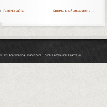
←
Графика сайта
Оптимальный вид хостинга
→
© 2026
Блог проекта Smages.com — сервис размещения картинок
.