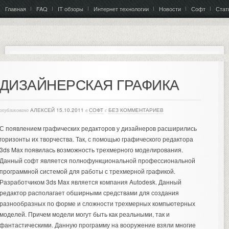
Главная
FAQ
IT обзоры
Интернет технологии
Новости
Софт
Стат
ДИЗАЙНЕРСКАЯ ГРАФИКА
опубликовано
АЛЕКСЕЙ
15.10.2011
в
СОФТ
с
БЕЗ КОММЕНТАРИЕВ
С появлением графических редакторов у дизайнеров расширились
горизонты их творчества. Так, с помощью графического редактора
3ds Max появилась возможность трехмерного моделирования.
Данный софт является полнофункциональной профессиональной
программной системой для работы с трехмерной графикой.
Разработчиком 3ds Max является компания Autodesk. Данный
редактор располагает обширными средствами для создания
разнообразных по форме и сложности трехмерных компьютерных
моделей. Причем модели могут быть как реальными, так и
фантастическими. Данную программу на вооружение взяли многие