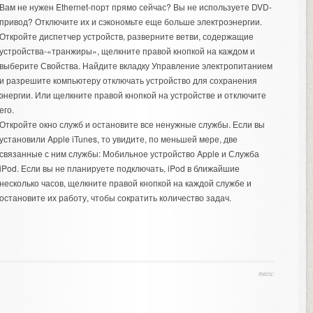
Вам не нужен Ethernet-порт прямо сейчас? Вы не используете DVD-
привод? Отключите их и сэкономьте еще больше электроэнергии.
Откройте диспетчер устройств, разверните ветви, содержащие
устройства-«транжиры», щелкните правой кнопкой на каждом и
выберите Свойства. Найдите вкладку Управление электропитанием
и разрешите компьютеру отключать устройство для сохранения
энергии. Или щелкните правой кнопкой на устройстве и отключите
его.
Откройте окно служб и остановите все ненужные службы. Если вы
установили Apple iTunes, то увидите, по меньшей мере, две
связанные с ним службы: Мобильное устройство Apple и Служба
iPod. Если вы не планируете подключать, iPod в ближайшие
несколько часов, щелкните правой кнопкой на каждой службе и
остановите их работу, чтобы сократить количество задач.
теги: