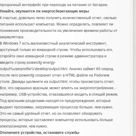
прозрачный интерфейс при переходе на питание от батареи.
Узнайте, окупаются ли энергосберегающие меры
К счастью, довольно легко получить количественный отчет, сколько
питания использует компьютер. Можно определить, повлияет ли
понижение производительности на увеличение времени работы от
аккумулятора.
В Windows 7 есть малоизвестный аналитический инструмент,
доступный только из командной строки. Чтобы использовать его,
откройте окно командной строки в режиме администратора и
введите строку powercfg-energy-
output%userproflle%\desktop\output.htinl. Анализ займет 60 секунд,
после чего powercfg сохранит отчет в HTML-файле на Рабочем
столе. Дважды щелкните на output.html, чтобы просмотреть отчет.
Все, что окрашено красным, может влиять на энергопотребление, -
например, USB-устройства, отказавшиеся входить в спящий режим.
Под красными разделами находятся предупреждения, которые
выдают программы, загружающие процессор больше, чем нужно.
Это не самый удобный отчет, но он позволяет обнаружить
процессы, которые заставляют компьютер использовать больше
электроэнергии, чем нужно.
Отключите устройства, остановите службы