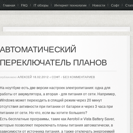
Главная
FAQ
IT обзоры
Интернет технологии
Новости
Софт
Стат
АВТОМАТИЧЕСКИЙ
ПЕРЕКЛЮЧАТЕЛЬ ПЛАНОВ
опубликовано
АЛЕКСЕЙ
18.02.2012
в
СОФТ
с
БЕЗ КОММЕНТАРИЕВ
На ноутбуке есть две версии настроек электропитания: одна для
работы от аккумулятора, а вторая - для питания от сети. Например,
Windows может переходить в спящий режим через 20 минут
отсутствия активности при питании от батареи и через 3 часа при
питании от сети. Но что, если вы хотите большего?
Есть бесплатные программы, такие как Aerofoil и Vista Battery Saver,
которые позволяют переключать планы питания автоматически, в
зависимости от источника питания, а также отключать энергоемкий