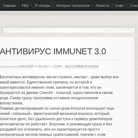
Главная
FAQ
IT обзоры
Интернет технологии
Новости
Софт
Стат
АНТИВИРУС IMMUNET 3.0
опубликовано
АЛЕКСЕЙ
11.03.2011
в
СОФТ
с
БЕЗ КОММЕНТАРИЕВ
Бесплатных антивирусов, как ни странно, хватает - даже выбор кое-
какой имеется. Единственная причина, по которой я
заинтересовался именно этим, заключается в том, что он
базируется на движке ClamAV - пожалуй, единственном в своем
роде. Скажу сразу: программа оставила неоднозначное
впечатление.
Помимо детектирования по сигнатурам Immunet использует еще
некий «облачный» эвристический механизм анализа, который,
понятное дело, без удаленного доступа к серверу девелоперов
категорически не работает. Впрочем, я рекомендую сразу и без
раздумий его отключить, ибо он характеризуется просто
неприличным числом ложных срабатываний, причем с этим