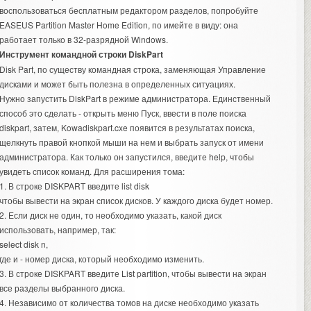
воспользоваться бесплатным редактором разделов, попробуйте
EASEUS Partition Master Home Edition, по имейте в виду: она
работает только в 32-разрядной Windows.
Инструмент командной строки DiskPart
Disk Part, по существу командная строка, заменяющая Управление
дисками и может быть полезна в определенных ситуациях.
Нужно запустить DiskPart в режиме администратора. Единственный
способ это сделать - открыть меню Пуск, ввести в поле поиска
diskpart, затем, Kowadiskpart.cxe появится в результатах поиска,
щелкнуть правой кнопкой мыши на нем и выбрать запуск от имени
администратора. Как только он запустился, введите help, чтобы
увидеть список команд. Для расширения тома:
1. В строке DISKPART введите list disk
чтобы вывести на экран список дисков. У каждого диска будет номер.
2. Если диск не один, то необходимо указать, какой диск
использовать, например, так:
select disk n,
где и - номер диска, который необходимо изменить.
3. В строке DISKPART введите List partition, чтобы вывести на экран
все разделы выбранного диска.
4. Независимо от количества томов на диске необходимо указать