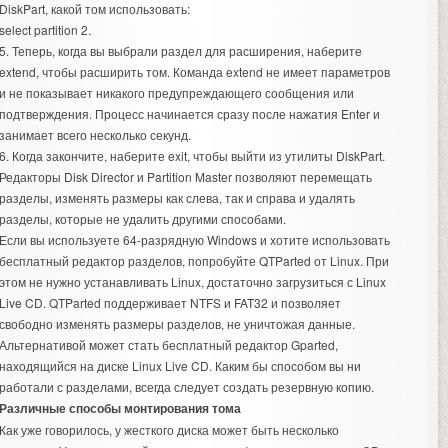
DiskPart, какой том использовать:
select partition 2.
5. Теперь, когда вы выбрали раздел для расширения, наберите
extend, чтобы расширить том. Команда extend не имеет параметров
и не показывает никакого предупреждающего сообщения или
подтверждения. Процесс начинается сразу после нажатия Enter и
занимает всего несколько секунд.
6. Когда закончите, наберите exit, чтобы выйти из утилиты DiskPart.
Редакторы Disk Director и Partition Master позволяют перемещать
разделы, изменять размеры как слева, так и справа и удалять
разделы, которые не удалить другими способами.
Если вы используете 64-разрядную Windows и хотите использовать
бесплатный редактор разделов, попробуйте QTParted от Linux. При
этом не нужно устанавливать Linux, достаточно загрузиться с Linux
Live CD. QTParted поддерживает NTFS и FAT32 и позволяет
свободно изменять размеры разделов, не уничтожая данные.
Альтернативой может стать бесплатный редактор Gparted,
находящийся на диске Linux Live CD. Каким бы способом вы ни
работали с разделами, всегда следует создать резервную копию.
Различные способы монтирования тома
Как уже говорилось, у жесткого диска может быть несколько