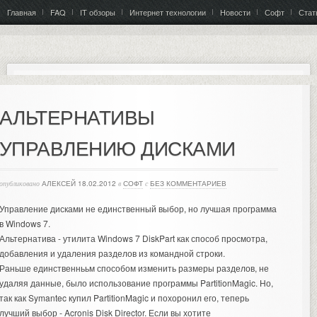
Главная
FAQ
IT обзоры
Интернет технологии
Новости
Софт
Стат
АЛЬТЕРНАТИВЫ
УПРАВЛЕНИЮ ДИСКАМИ
опубликовано
АЛЕКСЕЙ
18.02.2012
в
СОФТ
с
БЕЗ КОММЕНТАРИЕВ
Управление дисками не единственный выбор, но лучшая программа
в Windows 7.
Альтернатива - утилита Windows 7 DiskPart как способ просмотра,
добавления и удаления разделов из командной строки.
Раньше единственнььм способом изменить размеры разделов, не
удаляя данные, было использование программы PartitionMagic. Но,
так как Symantec купил PartitionMagic и похоронил его, теперь
лучший выбор - Acronis Disk Director. Если вы хотите