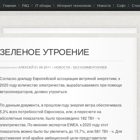
Главная
FAQ
IT обзоры
Интернет технологии
Новости
Софт
Стат
ЗЕЛЕНОЕ УТРОЕНИЕ
опубликовано
АЛЕКСЕЙ
01.09.2011
в
НОВОСТИ
с
БЕЗ КОММЕНТАРИЕВ
Согласно докладу Европейской ассоциации ветряной энергетики, к
2020 году количество электричества, вырабатываемого при помощи
ветрогенераторов, должно утроиться.
По данным документа, в прошлом году энергия ветра обеспечивала
5,3% всех потребностей Евросоюза, или, в пересчете на
абсолютные показатели, было произведено 182 ТВт - ч
электричества. По мнению экспертов EWEA, к 2020 году этот
показатель можно было бы увеличить до 15,7%, или 581 ТВт - ч. Для
достижения этой крайне амбициозной цели представители