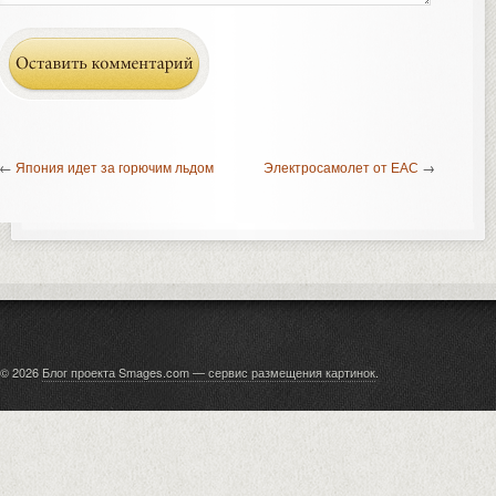
←
Япония идет за горючим льдом
Электросамолет от ЕАС
→
© 2026
Блог проекта Smages.com — сервис размещения картинок
.