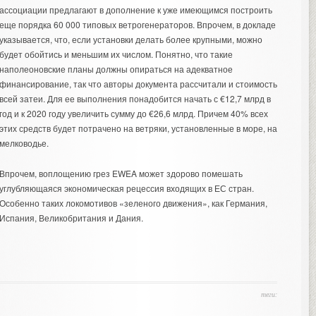
ассоциации предлагают в дополнение к уже имеющимся построить
еще порядка 60 000 типовых ветрогенераторов. Впрочем, в докладе
указывается, что, если установки делать более крупными, можно
будет обойтись и меньшим их числом. Понятно, что такие
наполеоновские планы должны опираться на адекватное
финансирование, так что авторы документа рассчитали и стоимость
всей затеи. Для ее выполнения понадобится начать с €12,7 млрд в
год и к 2020 году увеличить сумму до €26,6 млрд. Причем 40% всех
этих средств будет потрачено на ветряки, установленные в море, на
мелководье.
Впрочем, воплощению грез EWEA может здорово помешать
углубляющаяся экономическая рецессия входящих в ЕС стран.
Особенно таких локомотивов «зеленого движения», как Германия,
Испания, Великобритания и Дания.
теги: