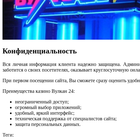
Конфиденциальность
Вся личная информация клиента надежно защищена. Админис
заботится о своих посетителях, оказывает круглосуточную онл
При первом посещении сайта, Вы сможете сразу оценить удоб
Преимущества казино Вулкан 24:
неограниченный доступ;
огромный выбор приложений;
удобный, яркий интерфейс;
техническая поддержка от специалистов сайта;
защита персональных данных.
Теги: