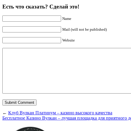
Есть что сказать? Сделай это!
Name
Mail (will not be published)
Website
←
Клуб Вулкан Платинум – казино высокого качества
Бесплатное Казино Вулкан – лучшая площадка для приятного д