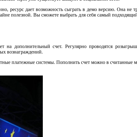
ино, ресурс дает возможность сыграть в демо версию. Она не т
райне полезной. Вы сможете выбрать для себя самый подходящий
ает на дополнительный счет. Регулярно проводятся розыгры
ных вознаграждений.
стные платежные системы. Пополнить счет можно в считанные м