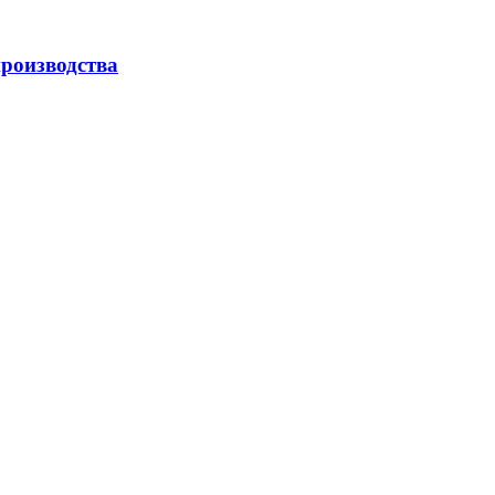
роизводства