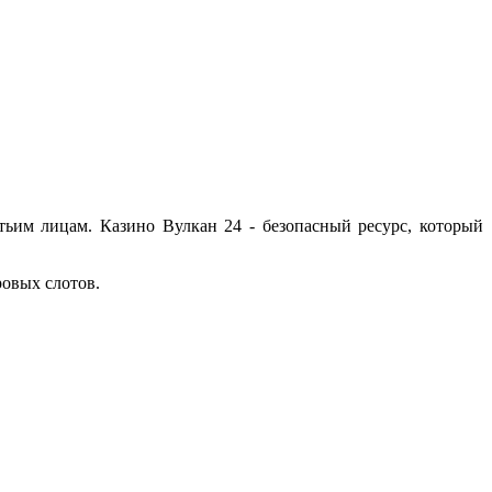
ьим лицам. Казино Вулкан 24 - безопасный ресурс, который
овых слотов.