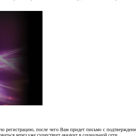
ную регистрацию, после чего Вам придет письмо с подтвержден
ваться через уже существует аккаунт в социальной сети.