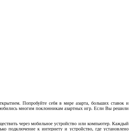
ткрытием. Попробуйте себя в мире азарта, больших ставок и
олюбились многим поклонникам азартных игр. Если Вы решили
уществить через мобильное устройство или компьютер. Каждый
ько подключение к интернету и устройство, где установлено