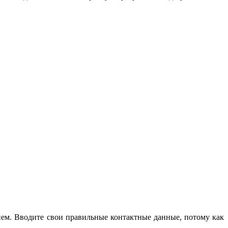
ием. Вводите свои правильные контактные данные, потому как