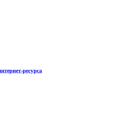
интернет-ресурса