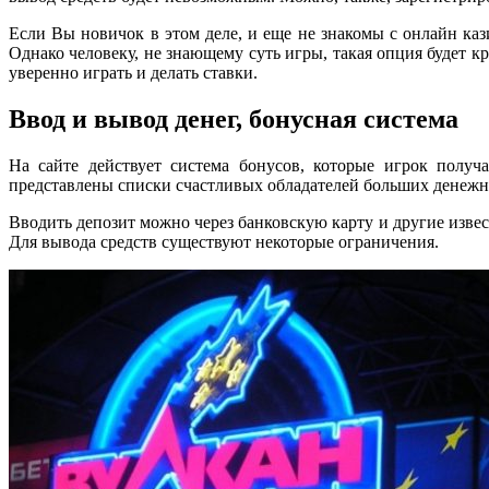
Если Вы новичок в этом деле, и еще не знакомы с онлайн каз
Однако человеку, не знающему суть игры, такая опция будет к
уверенно играть и делать ставки.
Ввод и вывод денег, бонусная система
На сайте действует система бонусов, которые игрок получ
представлены списки счастливых обладателей больших денеж
Вводить депозит можно через банковскую карту и другие изве
Для вывода средств существуют некоторые ограничения.