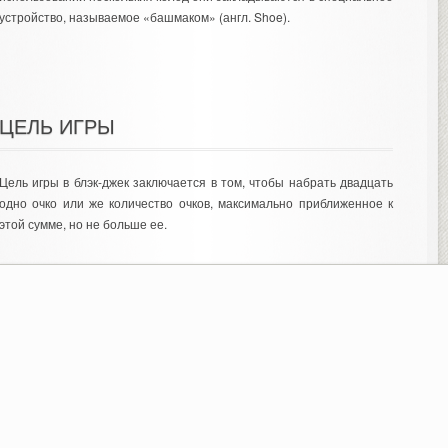
устройство, называемое «башмаком» (англ. Shoe).
ЦЕЛЬ ИГРЫ
Цель игры в блэк-джек заключается в том, чтобы набрать двадцать
одно очко или же количество очков, максимально приближенное к
этой сумме, но не больше ее.