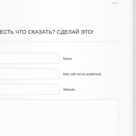
теги:
ЕСТЬ ЧТО СКАЗАТЬ? СДЕЛАЙ ЭТО!
Name
Mail (will not be published)
Website