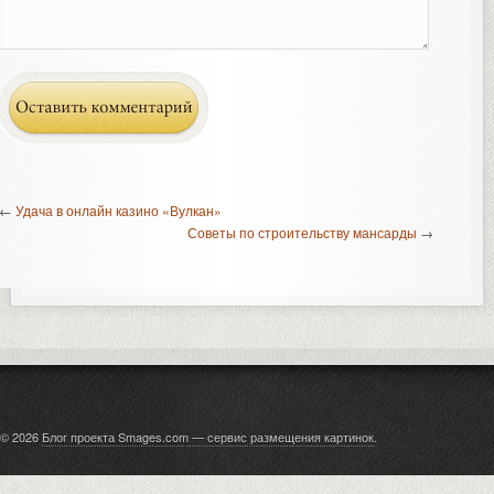
←
Удача в онлайн казино «Вулкан»
Советы по строительству мансарды
→
© 2026
Блог проекта Smages.com — сервис размещения картинок
.