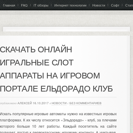
Главная
FAQ
IT обзоры
Интернет технологии
Новости
Софт
Стат
СКАЧАТЬ ОНЛАЙН
ИГРАЛЬНЫЕ СЛОТ
АППАРАТЫ НА ИГРОВОМ
ПОРТАЛЕ ЕЛЬДОРАДО КЛУБ
опубликовано
АЛЕКСЕЙ
16.10.2017
в
НОВОСТИ
с
БЕЗ КОММЕНТАРИЕВ
Искать популярные игровые автоматы нужно на известных игровых
платформах. К их числу относится «Эльдорадо» - клуб, за плечами
которого больше 10 лет работы. Каждый посетитель на сайте
получает доступ к первоклассному игровому контенту. А учитывая,