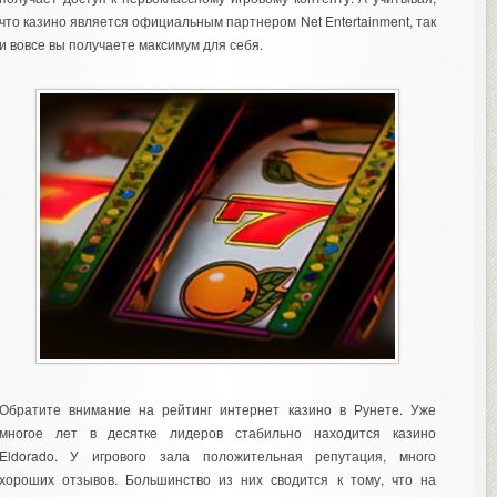
что казино является официальным партнером Net Entertainment, так
и вовсе вы получаете максимум для себя.
Обратите внимание на рейтинг интернет казино в Рунете. Уже
многое лет в десятке лидеров стабильно находится казино
Eldorado. У игрового зала положительная репутация, много
хороших отзывов. Большинство из них сводится к тому, что на