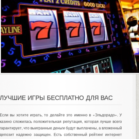
ЛУЧШИЕ ИГРЫ БЕСПЛАТНО ДЛЯ ВАС
Если вы хотите играть, то делайте это именно в «Эльдорадо». У
казино сложилась положительная репутация, которая лучше всего
гарантирует, что выигранные деньги будут выплачены, а вложенный
депозит надежно защищен. Есть собственный рейтинг интернет