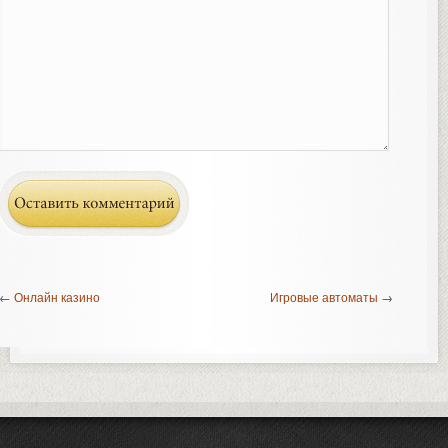
←
Онлайн казино
Игровые автоматы
→