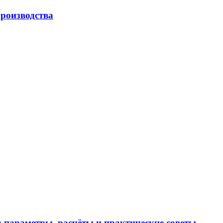
роизводства
 параметры, расчёты и практические советы