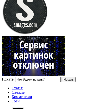
Искать:
Статьи
Свежие
Коммент-ии
Тэги