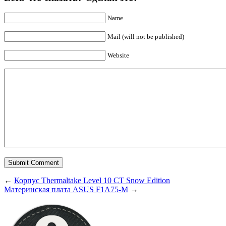
Name
Mail (will not be published)
Website
←
Корпус Thermaltake Level 10 СТ Snow Edition
Материнская плата ASUS F1A75-M
→