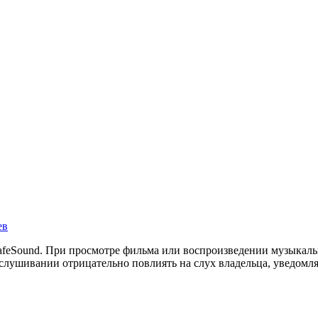
ев
feSound. При просмотре фильма или воспроизведении музыкальн
лушивании отрицательно повлиять на слух владельца, уведомляе