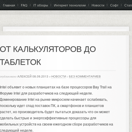
Главная
FAQ
IT обзоры
Интернет технологии
Новости
Софт
Стат
ОТ КАЛЬКУЛЯТОРОВ ДО
ТАБЛЕТОК
опубликовано
АЛЕКСЕЙ
08.09.2013
в
НОВОСТИ
с
БЕЗ КОММЕНТАРИЕВ
Intel объявит о новых планшетах на базе процессоров Bay Trail на
Форуме Intel для разработчиков на следующей неделе.
Доминирование Intel на рынке микросхем начинает ослабевать,
поскольку идет спад поставок ПК, а смартфонов и планшетов
растет, но производитель будет пытаться доказать что он может
сделать быстрые и энергоэффективные процессоры для
мобильных устройств на своем ежегодном сборе разработчиков на
следующей неделе.