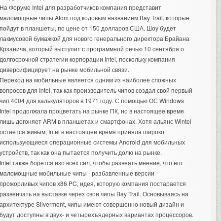
На Форуме Intel для разработчиков компания представит
маломощные чипы Atom под кодовым названием Bay Trail, которые
пойдут в планшеты, по цене от 150 долларов США. Шоу будет
лакмусовой бумажкой для нового генерального директора Брайана
Крзанича, который выступит с программной речью 10 сентября о
долгосрочной стратегии корпорации Intel, поскольку компания
диверсифицирует на рынке мобильной связи.
Переход на мобильные является одним из наиболее сложных
вопросов для Intel, так как производитель чипов создал свой первый
чип 4004 для калькуляторов в 1971 году. С помощью ОС Windows
Intel продолжала процветать на рынке ПК, но в настоящее время
лишь догоняет ARM в планшетах и смартфонах. Хотя альянс Wintel
остается живым, Intel в настоящее время приняла широко
использующиеся операционные системы Android для мобильных
устройств, так как она пытается получить долю на рынке.
Intel также борется изо всех сил, чтобы развеять мнение, что его
маломощные мобильные чипы - разбавленные версии
прожорливых чипов х86 PC, идея, которую компания постарается
развенчать на выставке через свои чипы Bay Trail. Основываясь на
архитектуре Silvermont, чипы имеют совершенно новый дизайн и
будут доступны в двух- и четырехъядерных вариантах процессоров.