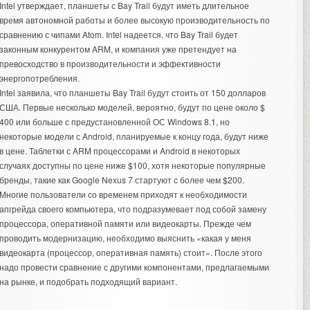
Intel утверждает, планшеты с Bay Trail будут иметь длительное
время автономной работы и более высокую производительность по
сравнению с чипами Atom. Intel надеется, что Bay Trail будет
законным конкурентом ARM, и компания уже претендует на
превосходство в производительности и эффективности
энергопотребления.
Intel заявила, что планшеты Bay Trail будут стоить от 150 долларов
США. Первые несколько моделей, вероятно, будут по цене около $
400 или больше с предустановленной ОС Windows 8.1, но
некоторые модели с Android, планируемые к концу года, будут ниже
в цене. Таблетки с ARM процессорами и Android в некоторых
случаях доступны по цене ниже $100, хотя некоторые популярные
бренды, такие как Google Nexus 7 стартуют с более чем $200.
Многие пользователи со временем приходят к необходимости
апгрейда своего компьютера, что подразумевает под собой замену
процессора, оперативной памяти или видеокарты. Прежде чем
проводить модернизацию, необходимо выяснить «
какая у меня
видеокарта
(процессор, оперативная память) стоит». После этого
надо провести сравнение с другими компонентами, предлагаемыми
на рынке, и подобрать подходящий вариант.