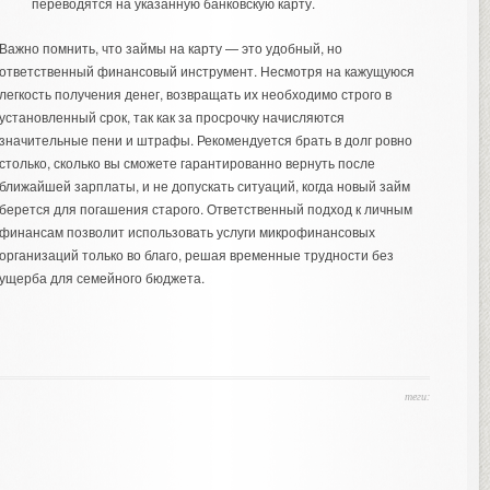
переводятся на указанную банковскую карту.
Важно помнить, что займы на карту — это удобный, но
ответственный финансовый инструмент. Несмотря на кажущуюся
легкость получения денег, возвращать их необходимо строго в
установленный срок, так как за просрочку начисляются
значительные пени и штрафы. Рекомендуется брать в долг ровно
столько, сколько вы сможете гарантированно вернуть после
ближайшей зарплаты, и не допускать ситуаций, когда новый займ
берется для погашения старого. Ответственный подход к личным
финансам позволит использовать услуги микрофинансовых
организаций только во благо, решая временные трудности без
ущерба для семейного бюджета.
теги: