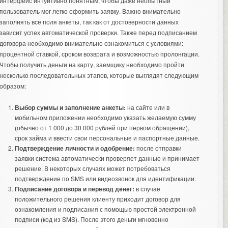
интерфейс интуитивно понятным, чтобы даже неопытный
пользователь мог легко оформить заявку. Важно внимательно
заполнять все поля анкеты, так как от достоверности данных
зависит успех автоматической проверки. Также перед подписанием
договора необходимо внимательно ознакомиться с условиями:
процентной ставкой, сроком возврата и возможностью пролонгации.
Чтобы получить деньги на карту, заемщику необходимо пройти
несколько последовательных этапов, которые выглядят следующим
образом:
Выбор суммы и заполнение анкеты:
на сайте или в
мобильном приложении необходимо указать желаемую сумму
(обычно от 1 000 до 30 000 рублей при первом обращении),
срок займа и ввести свои персональные и паспортные данные.
Подтверждение личности и одобрение:
после отправки
заявки система автоматически проверяет данные и принимает
решение. В некоторых случаях может потребоваться
подтверждение по SMS или видеозвонок для идентификации.
Подписание договора и перевод денег:
в случае
положительного решения клиенту приходит договор для
ознакомления и подписания с помощью простой электронной
подписи (код из SMS). После этого деньги мгновенно