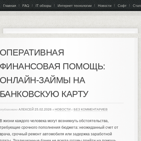
Главная
FAQ
IT обзоры
Интернет технологии
Новости
Софт
Стат
ОПЕРАТИВНАЯ
ФИНАНСОВАЯ ПОМОЩЬ:
ОНЛАЙН-ЗАЙМЫ НА
БАНКОВСКУЮ КАРТУ
опубликовано
АЛЕКСЕЙ
25.02.2026
в
НОВОСТИ
с
БЕЗ КОММЕНТАРИЕВ
В жизни каждого человека могут возникнуть обстоятельства,
требующие срочного пополнения бюджета: неожиданный счет от
врача, срочный ремонт автомобиля или задержка заработной
платы. Традиционные банки не всегда готовы прийти на помощь