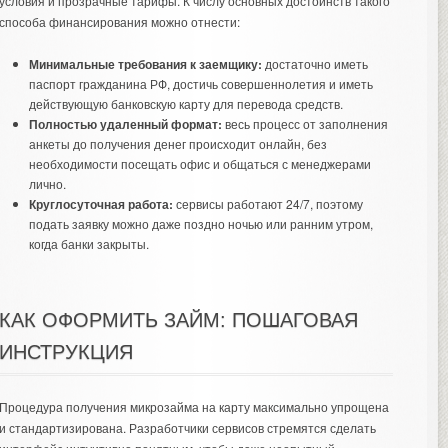
условия и прозрачные тарифы. К числу основных достоинств такого
способа финансирования можно отнести:
Минимальные требования к заемщику:
достаточно иметь
паспорт гражданина РФ, достичь совершеннолетия и иметь
действующую банковскую карту для перевода средств.
Полностью удаленный формат:
весь процесс от заполнения
анкеты до получения денег происходит онлайн, без
необходимости посещать офис и общаться с менеджерами
лично.
Круглосуточная работа:
сервисы работают 24/7, поэтому
подать заявку можно даже поздно ночью или ранним утром,
когда банки закрыты.
КАК ОФОРМИТЬ ЗАЙМ: ПОШАГОВАЯ
ИНСТРУКЦИЯ
Процедура получения микрозайма на карту максимально упрощена
и стандартизирована. Разработчики сервисов стремятся сделать