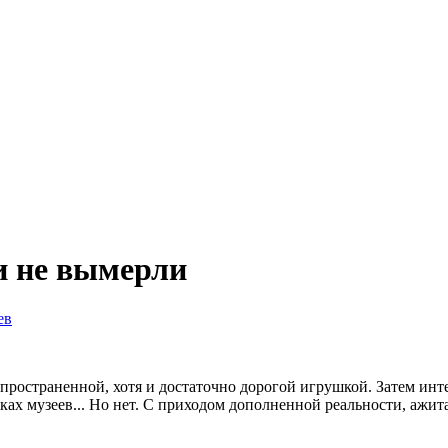
и не вымерли
ев
ространенной, хотя и достаточно дорогой игрушкой. Затем инте
ах музеев...
Но нет. С приходом дополненной реальности, ажита