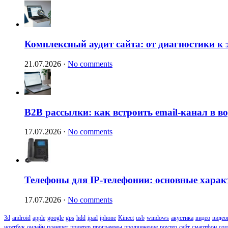
Комплексный аудит сайта: от диагностики к
21.07.2026
·
No comments
B2B рассылки: как встроить email-канал в 
17.07.2026
·
No comments
Телефоны для IP-телефонии: основные харак
17.07.2026
·
No comments
3d
android
apple
google
gps
hdd
ipad
iphone
Kinect
usb
windows
акустика
видео
видео
ноутбук
онлайн
планшет
принтер
программы
продвижение
роутер
сайт
смартфон
соц