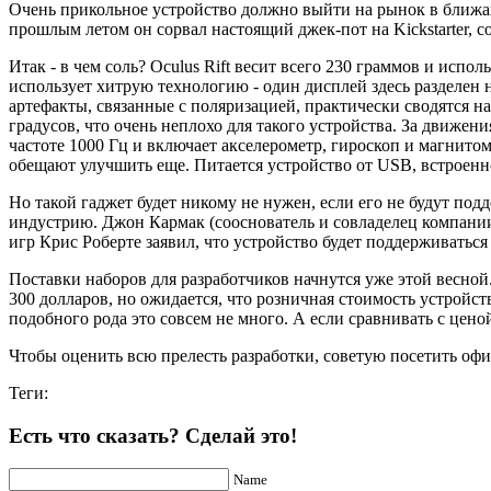
Очень прикольное устройство должно выйти на рынок в ближайше
прошлым летом он сорвал настоящий джек-пот на Kickstarter, 
Итак - в чем соль? Oculus Rift весит всего 230 граммов и испо
использует хитрую технологию - один дисплей здесь разделен н
артефакты, связанные с поляризацией, практически сводятся на н
градусов, что очень неплохо для такого устройства. За движе
частоте 1000 Гц и включает акселерометр, гироскоп и магнитом
обещают улучшить еще. Питается устройство от USB, встроенног
Но такой гаджет будет никому не нужен, если его не будут подд
индустрию. Джон Кармак (сооснователь и совладелец компании i
игр Крис Роберте заявил, что устройство будет поддерживаться 
Поставки наборов для разработчиков начнутся уже этой весной.
300 долларов, но ожидается, что розничная стоимость устройс
подобного рода это совсем не много. А если сравнивать с цен
Чтобы оценить всю прелесть разработки, советую посетить офиц
Теги:
Есть что сказать? Сделай это!
Name