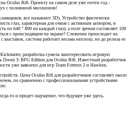
а Oculus Rift. Проекту на самом деле уже почти год -
двух с половиной миллионов!
рекламщиков, все называют 3D). Устройство фактически
ость глаз, характерная для очков с активным затвором, и
ть по 640 " 800 на каждый глаз), а поле зрения составляет 100
ваться с происходящим на экране? Слежение происходит на
с выставок, система работает весьма неплохо, но до релиза ее
ickstarter, разработка сумела заинтересовать игровую
 Doom 3: BFG Edition для Oculus Rift. Известный разработчик
ности уже заявлено для игр Team Fortress 2 и Hawken.
ройств. Цена Oculus Rift для разработчиков составляет около
Впрочем, по сравнению с профессиональными устройствами
ие.
огда-то и придет ощущение, что будущее уже здесь.