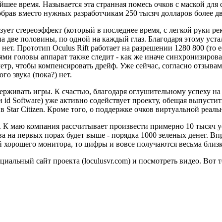
е время. Называется эта странная помесь очков с маской для сн
собрав вместо нужных разработчикам 250 тысяч долларов более 
льзует стереоэффект (который в последнее время, с легкой руки 
а две половины, по одной на каждый глаз. Благодаря этому устал
ет. Прототип Oculus Rift работает на разрешении 1280 800 (то ес
ниями головы аппарат также следит - как же иначе синхронизиро
етр, чтобы компенсировать дрейф. Уже сейчас, согласно отзывам 
о звука (пока?) нет.
ерживать игры. К счастью, благодаря оглушительному успеху на K
d Software) уже активно содействует проекту, обещая выпустить
в Star Citizen. Кроме того, о поддержке очков виртуальной реаль
 К маю компания рассчитывает произвести примерно 10 тысяч уст
тва на первых порах будет выше - порядка 1000 зеленых денег. 
ой хорошего монитора, то цифры и вовсе получаются весьма близк
иальный сайт проекта (loculusvr.com) и посмотреть видео. Вот т