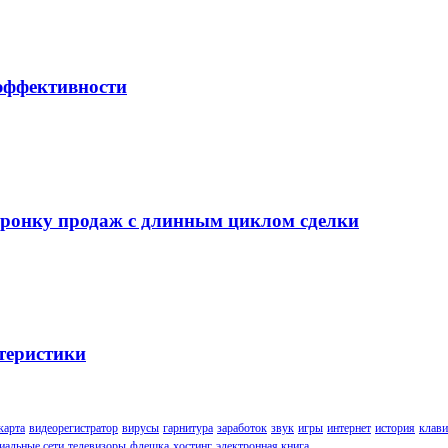
 эффективности
воронку продаж с длинным циклом сделки
теристики
карта
видеорегистратор
вирусы
гарнитура
заработок
звук
игры
интернет
история
клави
иальные сети
телевизоры
флешка
хостинг
электронная книга