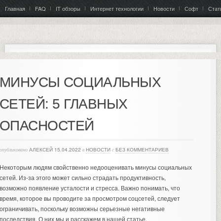
Главная
FAQ
IT обзоры
Интернет технологии
Новости
Софт
Стат
МИНУСЫ СОЦИАЛЬНЫХ
СЕТЕЙ: 5 ГЛАВНЫХ
ОПАСНОСТЕЙ
опубликовано
АЛЕКСЕЙ
15.04.2022
в
НОВОСТИ
с
БЕЗ КОММЕНТАРИЕВ
Некоторым людям свойственно недооценивать минусы социальных
сетей. Из-за этого может сильно страдать продуктивность,
возможно появление усталости и стресса. Важно понимать, что
время, которое вы проводите за просмотром соцсетей, следует
ограничивать, поскольку возможны серьезные негативные
последствия. О них мы и расскажем в нашей статье.