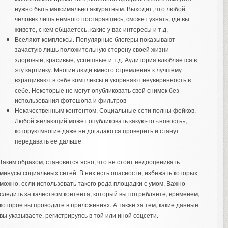
нужно быть максимально аккуратным. Выходит, что любой
человек лишь немного постаравшись, сможет узнать, где вы
живете, с кем общаетесь, какие у вас интересы и т.д.
Вселяют комплексы. Популярные блогеры показывают
зачастую лишь положительную сторону своей жизни –
здоровые, красивые, успешные и т.д. Аудитория влюбляется в
эту картинку. Многие люди вместо стремления к лучшему
взращивают в себе комплексы и укореняют неуверенность в
себе. Некоторые не могут опубликовать свой снимок без
использования фотошопа и фильтров
Некачественным контентом. Социальные сети полны фейков.
Любой желающий может опубликовать какую-то «новость»,
которую многие даже не догадаются проверить и станут
передавать ее дальше
Таким образом, становится ясно, что не стоит недооценивать
минусы социальных сетей. В них есть опасности, избежать которых
можно, если использовать такого рода площадки с умом. Важно
следить за качеством контента, который вы потребляете, временем,
которое вы проводите в приложениях. А также за тем, какие данные
вы указываете, регистрируясь в той или иной соцсети.