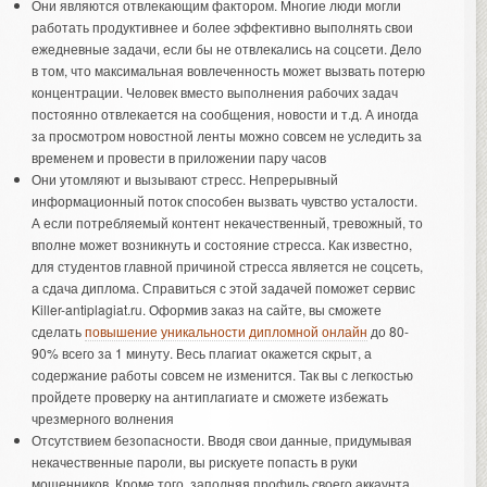
Они являются отвлекающим фактором. Многие люди могли
работать продуктивнее и более эффективно выполнять свои
ежедневные задачи, если бы не отвлекались на соцсети. Дело
в том, что максимальная вовлеченность может вызвать потерю
концентрации. Человек вместо выполнения рабочих задач
постоянно отвлекается на сообщения, новости и т.д. А иногда
за просмотром новостной ленты можно совсем не уследить за
временем и провести в приложении пару часов
Они утомляют и вызывают стресс. Непрерывный
информационный поток способен вызвать чувство усталости.
А если потребляемый контент некачественный, тревожный, то
вполне может возникнуть и состояние стресса. Как известно,
для студентов главной причиной стресса является не соцсеть,
а сдача диплома. Справиться с этой задачей поможет сервис
Killer-antiplagiat.ru. Оформив заказ на сайте, вы сможете
сделать
повышение уникальности дипломной онлайн
до 80-
90% всего за 1 минуту. Весь плагиат окажется скрыт, а
содержание работы совсем не изменится. Так вы с легкостью
пройдете проверку на антиплагиате и сможете избежать
чрезмерного волнения
Отсутствием безопасности. Вводя свои данные, придумывая
некачественные пароли, вы рискуете попасть в руки
мошенников. Кроме того, заполняя профиль своего аккаунта