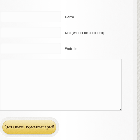
Name
Mail (will not be published)
Website