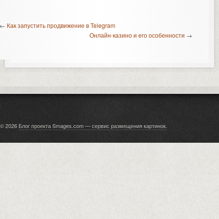
←
Как запустить продвижение в Telegram
Онлайн-казино и его особенности
→
© 2026
Блог проекта Smages.com — сервис размещения картинок
.