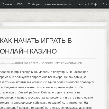
Главная
FAQ
IT обзоры
Интернет технологии
Новости
Софт
Стат
КАК НАЧАТЬ ИГРАТЬ В
ОНЛАЙН КАЗИНО
опубликовано
AUTHOR
07.12.2023
в
НОВОСТИ
с
БЕЗ КОММЕНТАРИЕВ
Азартные игры всегда были довольно популярны. В настоящее
время они пользуются спросом во всем мире. Не так давно, за
азартными играми, вы могли с изрядной долей смелости проводить
свободное время в казино или ночном игровом клубе, чтобы
отвлечься от боевой работы. Сейчас его деятельность на
территории нашего государства запрещена, и играть в него можно
только на специальных сайтах в глобальной сети интернет. На
сегодняшний день в глобальной сети открыто несколько десятков