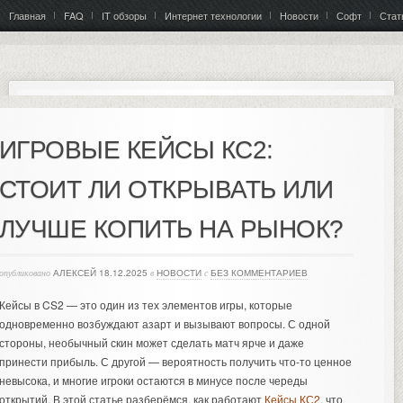
Главная
FAQ
IT обзоры
Интернет технологии
Новости
Софт
Стат
ИГРОВЫЕ КЕЙСЫ КС2:
СТОИТ ЛИ ОТКРЫВАТЬ ИЛИ
ЛУЧШЕ КОПИТЬ НА РЫНОК?
опубликовано
АЛЕКСЕЙ
18.12.2025
в
НОВОСТИ
с
БЕЗ КОММЕНТАРИЕВ
Кейсы в CS2 — это один из тех элементов игры, которые
одновременно возбуждают азарт и вызывают вопросы. С одной
стороны, необычный скин может сделать матч ярче и даже
принести прибыль. С другой — вероятность получить что-то ценное
невысока, и многие игроки остаются в минусе после череды
открытий. В этой статье разберёмся, как работают
Кейсы КС2
, что