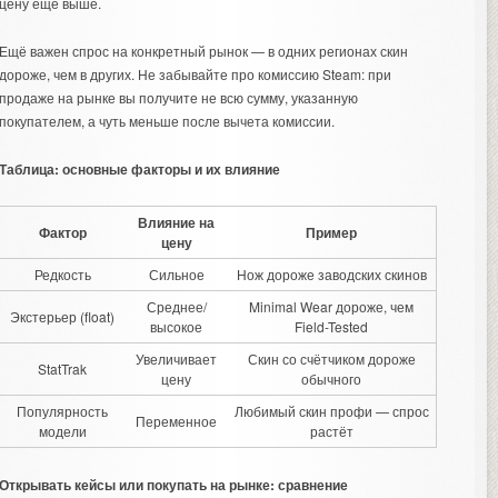
цену ещё выше.
Ещё важен спрос на конкретный рынок — в одних регионах скин
дороже, чем в других. Не забывайте про комиссию Steam: при
продаже на рынке вы получите не всю сумму, указанную
покупателем, а чуть меньше после вычета комиссии.
Таблица: основные факторы и их влияние
Влияние на
Фактор
Пример
цену
Редкость
Сильное
Нож дороже заводских скинов
Среднее/
Minimal Wear дороже, чем
Экстерьер (float)
высокое
Field-Tested
Увеличивает
Скин со счётчиком дороже
StatTrak
цену
обычного
Популярность
Любимый скин профи — спрос
Переменное
модели
растёт
Открывать кейсы или покупать на рынке: сравнение