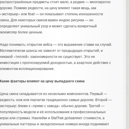
распространённые предметы стоят мало, а редкие — многократно
дороже. Помимо редкости, на цену влияют такая вещь, как
«экстерьер» или float — он показывает степень изношенности
скина. Для некоторых скинов важен индекс рисунка — он
определяет уникальный узор и может сделать конкретный
экземпляр более ценным.
Надо понимать: открытие кейса — это выражение ставки на случай.
Математически шансы не зависят от предыдущих открытий, и
никакой «теплой» закономерности не существует. Это не
инвестиция с прогнозируемой доходностью, а азартное действие с
элементом коллекционирования.
Какие факторы влияют на цену выпадшего скина
Цена скина складывается из нескольких компонентов. Первый —
редкость: нож или перчатки традиционно самые дорогие. Второй —
экстерьер: ближе к «прямо с завода» обычно дороже. Третий —
популярность модели и её использование в профессиональных
играх или стримах. Наклейки и StatTrak добавляют стоимости, а
уникальные паттерны и экскурсионные номера иногда поднимают