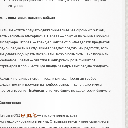
ситуаций.
Альтернативы открытию кейсов
Если вы хотите получить уникальный скин без огромных рисков,
есть несколько альтернатив. Первая — покупка на рынке в нужном
экстерьере. Вторая — трейд-ап контракт: обмен десяти предметов
одной редкости на случайный предмет следующей редкости, если
вы умеете подбирать материалы, можно повысить шанс получить
желаемое. Третья — участие в конкурсах и розыгрышах от
стримеров и сообществ, где иногда разыгрывают редкие предметы.
Каждый путь имеет свои плюсы и минусы. Трейд-ап требует
аккуратности и времени на подбор, рынок — денег, а конкурсы —
частоты везения. Выбирайте то, что ближе по характеру и бюджету.
Заключение
Кейсы в CS2
РАНКЕЙС
— это сочетание азарта,
коллекционирования и рынка. Открывать кейсы имеет смысл, если
вам важен сам процесс и вы готовы к возможным потерям. Если же