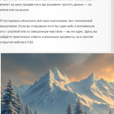
влияет на цену предметов и где разумнее тратить деньги — на
ключи или на рынок.
Я постараюсь объяснить всё простым языком, без технической
канцелярии. Если вы открывали хотя бы один кейс и вспоминали
это с улыбкой или со смешанным чувством — вы не один. Здесь вы
найдёте практичные советы и реальные аргументы за и против
открытия кейсов в CS2.