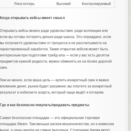
Риск потерь
Высокий
Контролируемый
Когда открывать кейсы имеет смысл
Открывать кейсы можно ради удовольствия, ради коллекции или
если вы готовы потерять деньги ради шанса. Это оправдано, если
вы получаете удовольствие от процесса и не рассчитываете на
гарантированный заработок. Также открытие кейсов может быть
интересным при подготовке трейд-апа — если у вас есть десяток
предметов нужной редкости, можно обменять их на более дорогой
скин.
Тем не менее, если ваша цель — купить конкретный скин и важно
вложение денег, рынок будет разумнее: вы платите за конкретный
результат и избегаете азарта, который чаще ведёт к потерям.
Где и как безопасно покупать/продавать предметы
Самая безопасная площадка — это официальная торговая
площадка Steam. Там меньше рисков мошенничества, но и комиссии
выше, а цены иногда не самые выгодные. Сторонние биржи могут