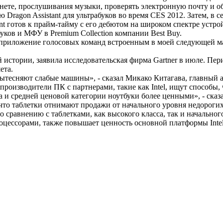
рнете, прослушивания музыки, проверять электронную почту и об
 Dragon Assistant для ультрабуков во время CES 2012. Затем, в 
stant готов к прайм-тайму с его дебютом на широком спектре устро
ков и МФУ в Premium Collection компании Best Buy.
приложение голосовых команд встроенным в моей следующей ма
истории, заявила исследовательская фирма Gartner в июле. Пер
ета.
тесняют слабые машины», - сказал Микако Китагава, главный ан
производители ПК с партнерами, такие как Intel, ищут способы
са и средней ценовой категории ноутбуки более ценными», - ска
что таблетки отнимают продажи от начального уровня недорогих 
 сравнению с таблетками, как высокого класса, так и начальног
роцессорами, также повышает ценность основной платформы Inte