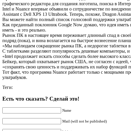
графического редактора для
создания логотипа
, поиска в Инте
Intel и Nuance впервые объявили о сотрудничестве по внедрению
Assistant с Dell XPS 13 Ultrabook. Теперь, похоже, Dragon Assi
Вы можете найти полный список голосовой поддержки ультрабу
Как преданный поклонник Google Now думаю, что идея иметь 
иметь - и это реально.
Рынок ПК в настоящее время переживает длинный спад в своей 
подряд (пока), и вина возлагается на быстрое вознесение планш
«Мы наблюдаем сокращение рынка ПК, а недорогие таблетки вы
С таблетками разделяют популярность дешевые компьютеры, и 
«Intel продолжает искать способы сделать более высокого клас
Бейкер, который охватывает рынок США, не согласен с идеей, 
«сохранять свою ценность и поддерживать их набор функций по
Тот факт, что программа Nuance работает только с мощными п
ультрабуков.
Теги:
Есть что сказать? Сделай это!
Name
Mail (will not be published)