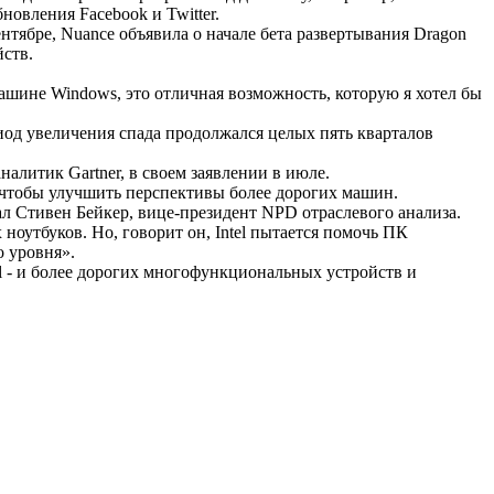
новления Facebook и Twitter.
сентябре, Nuance объявила о начале бета развертывания Dragon
йств.
шине Windows, это отличная возможность, которую я хотел бы
иод увеличения спада продолжался целых пять кварталов
алитик Gartner, в своем заявлении в июле.
, чтобы улучшить перспективы более дорогих машин.
зал Стивен Бейкер, вице-президент NPD отраслевого анализа.
ноутбуков. Но, говорит он, Intel пытается помочь ПК
о уровня».
l - и более дорогих многофункциональных устройств и