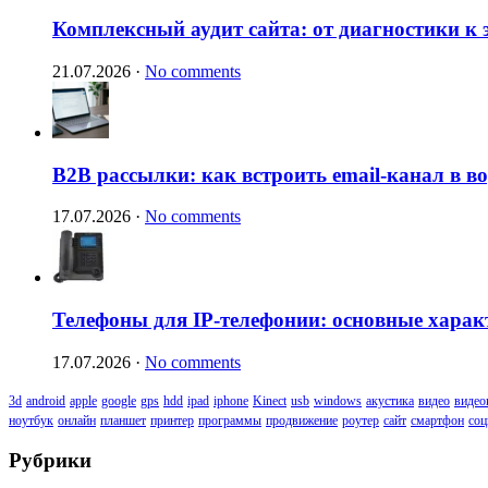
Комплексный аудит сайта: от диагностики к
21.07.2026
·
No comments
B2B рассылки: как встроить email-канал в 
17.07.2026
·
No comments
Телефоны для IP-телефонии: основные харак
17.07.2026
·
No comments
3d
android
apple
google
gps
hdd
ipad
iphone
Kinect
usb
windows
акустика
видео
видео
ноутбук
онлайн
планшет
принтер
программы
продвижение
роутер
сайт
смартфон
соц
Рубрики