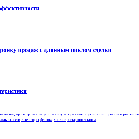
 эффективности
воронку продаж с длинным циклом сделки
теристики
карта
видеорегистратор
вирусы
гарнитура
заработок
звук
игры
интернет
история
клави
иальные сети
телевизоры
флешка
хостинг
электронная книга