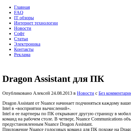
Главная
FAQ
IT обзоры
Интернет технологии
Новости
Софт
Статьи
Электроника
Контакты
Реклама
Dragon Assistant для ПК
Опубликовано
Алексей
24.08.2013
в
Новости
с
Без комментари
Dragon Assistant от Nuance начинает подчиняться каждому ваш
Intel в «восприятии вычислений».
Intel и ее партнеры по ПК открывают другую страницу в моби
команд на рабочем столе. В четверг, Nuance Communications объ
предустановленным Nuance Dragon Assistant.
Приложение Nuance голосовых команд для ПК похоже на Dragon 