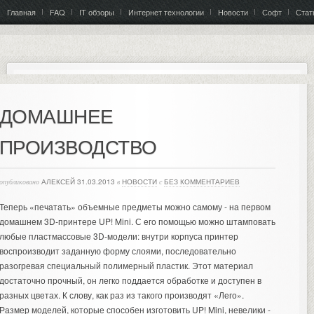
Главная
FAQ
IT обзоры
Интернет технологии
Новости
Софт
Стат
ДОМАШНЕЕ
ПРОИЗВОДСТВО
опубликовано
АЛЕКСЕЙ
31.03.2013
в
НОВОСТИ
с
БЕЗ КОММЕНТАРИЕВ
Теперь «печатать» объемные предметы можно самому - на первом
домашнем 3D-принтере UP! Mini. С его помощью можно штамповать
любые пластмассовые 3D-модели: внутри корпуса принтер
воспроизводит заданную форму слоями, последовательно
разогревая специальный полимерный пластик.
Этот материал
достаточно прочный, он легко поддается обработке и доступен в
разных цветах. К слову, как раз из такого производят «Лего».
Размер моделей, которые способен изготовить UP! Mini, невелики -