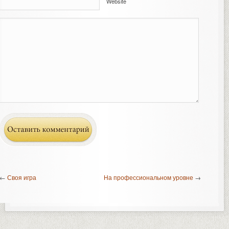
Website
←
Своя игра
На профессиональном уровне
→