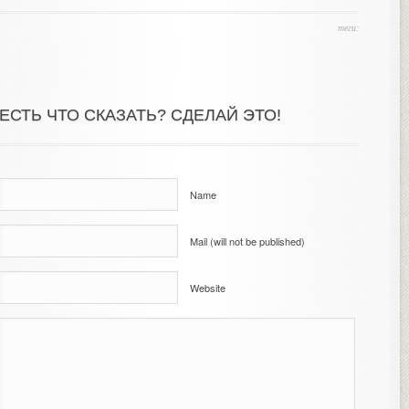
теги:
ЕСТЬ ЧТО СКАЗАТЬ? СДЕЛАЙ ЭТО!
Name
Mail (will not be published)
Website