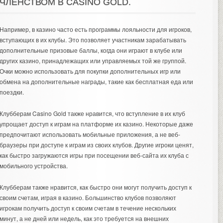
ЧЛЕНСТВОМ В CASINO GOLD.
Например, в казино часто есть программы лояльности для игроков,
вступающих в их клубы. Это позволяет участникам зарабатывать
дополнительные призовые баллы, когда они играют в клубе или
других казино, принадлежащих или управляемых той же группой.
Очки можно использовать для покупки дополнительных игр или
обмена на дополнительные награды, такие как бесплатная еда или
поездки.
Клубберам Casino Gold также нравится, что вступление в их клуб
упрощает доступ к играм на платформе их казино. Некоторые даже
предпочитают использовать мобильные приложения, а не веб-
браузеры при доступе к играм из своих клубов. Другие игроки ценят,
как быстро загружаются игры при посещении веб-сайта их клуба с
мобильного устройства.
Клубберам также нравится, как быстро они могут получить доступ к
своим счетам, играя в казино. Большинство клубов позволяют
игрокам получить доступ к своим счетам в течение нескольких
минут, а не дней или недель, как это требуется на внешних