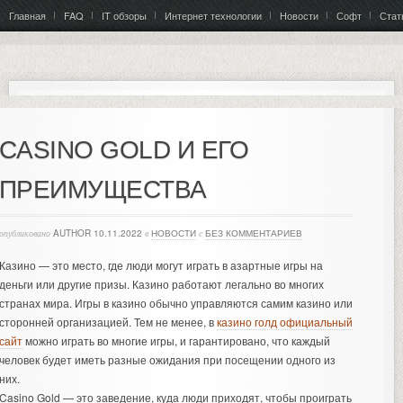
Главная
FAQ
IT обзоры
Интернет технологии
Новости
Софт
Стат
CASINO GOLD И ЕГО
ПРЕИМУЩЕСТВА
опубликовано
AUTHOR
10.11.2022
в
НОВОСТИ
с
БЕЗ КОММЕНТАРИЕВ
Казино — это место, где люди могут играть в азартные игры на
деньги или другие призы. Казино работают легально во многих
странах мира. Игры в казино обычно управляются самим казино или
сторонней организацией. Тем не менее, в
казино голд официальный
сайт
можно играть во многие игры, и гарантировано, что каждый
человек будет иметь разные ожидания при посещении одного из
них.
Casino Gold — это заведение, куда люди приходят, чтобы проиграть