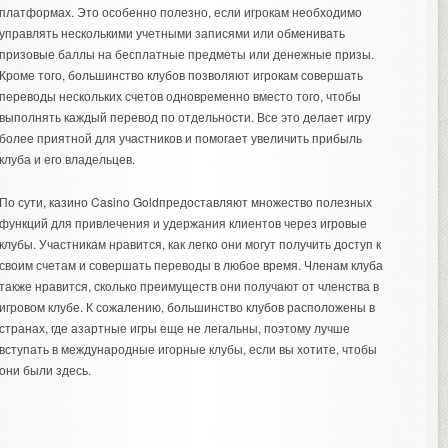
платформах. Это особенно полезно, если игрокам необходимо
управлять несколькими учетными записями или обменивать
призовые баллы на бесплатные предметы или денежные призы.
Кроме того, большинство клубов позволяют игрокам совершать
переводы нескольких счетов одновременно вместо того, чтобы
выполнять каждый перевод по отдельности. Все это делает игру
более приятной для участников и помогает увеличить прибыль
клуба и его владельцев.
По сути, казино Casino Goldпредоставляют множество полезных
функций для привлечения и удержания клиентов через игровые
клубы. Участникам нравится, как легко они могут получить доступ к
своим счетам и совершать переводы в любое время. Членам клуба
также нравится, сколько преимуществ они получают от членства в
игровом клубе. К сожалению, большинство клубов расположены в
странах, где азартные игры еще не легальны, поэтому лучше
вступать в международные игорные клубы, если вы хотите, чтобы
они были здесь.