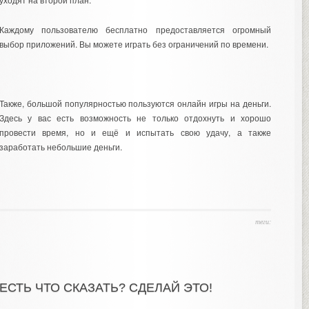
Каждому пользователю бесплатно предоставляется огромный
выбор приложений. Вы можете играть без ограничений по времени.
Также, большой популярностью пользуются онлайн игры на деньги.
Здесь у вас есть возможность не только отдохнуть и хорошо
провести время, но и ещё и испытать свою удачу, а также
заработать небольшие деньги.
теги:
ЕСТЬ ЧТО СКАЗАТЬ? СДЕЛАЙ ЭТО!