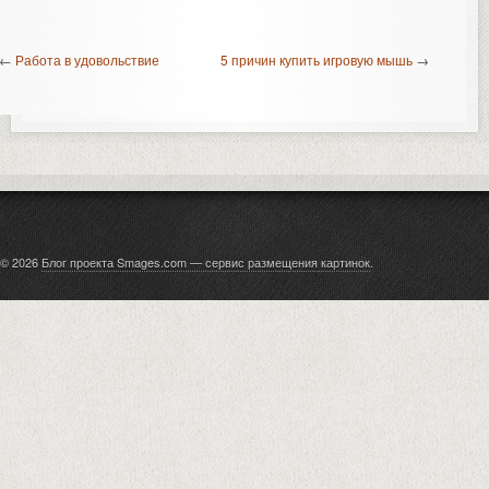
←
Работа в удовольствие
5 причин купить игровую мышь
→
© 2026
Блог проекта Smages.com — сервис размещения картинок
.