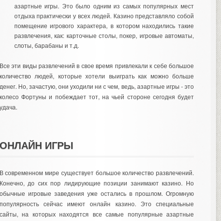
азартные игры. Это было одним из самых популярных мест
отдыха практически у всех людей. Казино представляло собой
помещение игрового характера, в котором находились такие
развлечения, как: карточные столы, покер, игровые автоматы,
слоты, барабаны и т.д.
Все эти виды развлечений в свое время привлекали к себе большое
количество людей, которые хотели выиграть как можно больше
денег. Но, зачастую, они уходили ни с чем, ведь, азартные игры - это
колесо Фортуны и побеждает тот, на чьей стороне сегодня будет
удача.
ОНЛАЙН ИГРЫ
В современном мире существует большое количество развлечений.
Конечно, до сих пор лидирующие позиции занимают казино. Но
обычные игровые заведения уже остались в прошлом. Огромную
популярность сейчас имеют онлайн казино. Это специальные
сайты, на которых находятся все самые популярные азартные