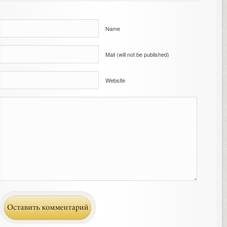
Name
Mail (will not be published)
Website