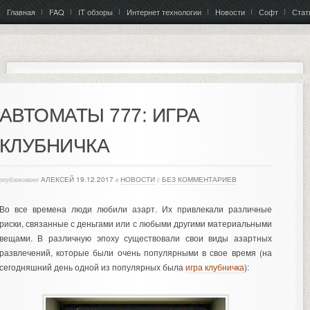
Главная
FAQ
IT обзоры
Интернет технологии
Новости
Софт
Стат
АВТОМАТЫ 777: ИГРА
КЛУБНИЧКА
опубликовано
АЛЕКСЕЙ
19.12.2017
в
НОВОСТИ
с
БЕЗ КОММЕНТАРИЕВ
Во все времена люди любили азарт. Их привлекали различные
риски, связанные с деньгами или с любыми другими материальными
вещами. В различную эпоху существовали свои виды азартных
развлечений, которые были очень популярными в свое время (на
сегодняшний день одной из популярных была
игра клубничка
):