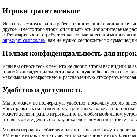
Игроки тратят меньше
Игра в наземном казино требует планирования и дополнительных
другое. Вместо того чтобы оплачивать эти дополнительные рас
сайте азартных игр требует от вас только внесения минимально
https://pm-casinos.net/
, вам не нужно беспокоиться о сумасшедших
Полная конфиденциальность для игрок
Если вы относитесь к тем, кто не любит, чтобы вас видели за 
полной конфиденциальности, вам не нужно беспокоиться о нар
максимально комфортную и расслабленную атмосферу, которая 
Удобство и доступность
Мы не можем не подчеркнуть удобство, поскольку все мы знаем
могут работать на различных устройствах, включая настольны
можете легко играть в игры казино на любом мобильном устрой
что вы можете делать ставки, пока едете домой или стоите в оч
Многим игрокам-любителям наземные казино кажутся довольно 
PM новые игроки могут смелее пробовать новые игры благода