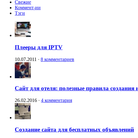
Свежие
Коммент-ии
Тэги
Плееры для IPTV
10.07.2011
·
8 комментариев
Сайт для отеля: полезные правила создания 
26.02.2016
·
4 комментария
Создание сайта для бесплатных объявлений