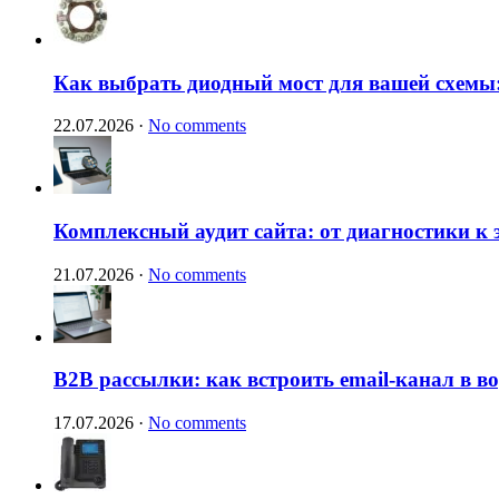
Как выбрать диодный мост для вашей схемы:
22.07.2026
·
No comments
Комплексный аудит сайта: от диагностики к
21.07.2026
·
No comments
B2B рассылки: как встроить email-канал в 
17.07.2026
·
No comments