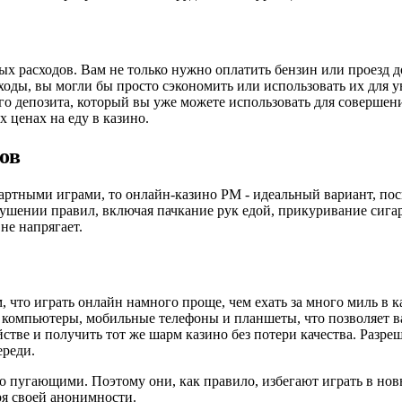
 расходов. Вам не только нужно оплатить бензин или проезд до 
ходы, вы могли бы просто сэкономить или использовать их для у
го депозита, который вы уже можете использовать для совершения
 ценах на еду в казино.
ов
азартными играми, то онлайн-казино PM - идеальный вариант, по
ушении правил, включая пачкание рук едой, прикуривание сигар
не напрягает.
, что играть онлайн намного проще, чем ехать за много миль в
е компьютеры, мобильные телефоны и планшеты, что позволяет в
стве и получить тот же шарм казино без потери качества. Разре
ереди.
пугающими. Поэтому они, как правило, избегают играть в новые
ря своей анонимности.