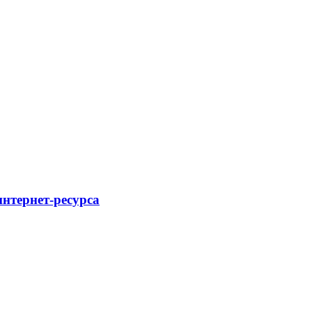
интернет-ресурса