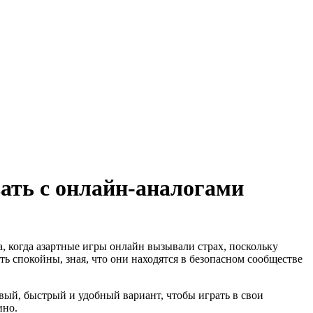
вать с онлайн-аналогами
 когда азартные игры онлайн вызывали страх, поскольку
ь спокойны, зная, что они находятся в безопасном сообществе
ый, быстрый и удобный вариант, чтобы играть в свои
ино.