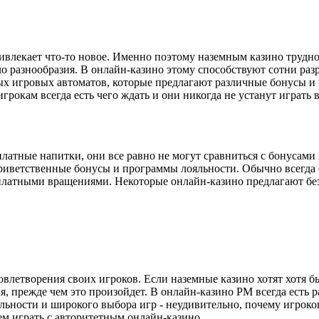
ривлекает что-то новое. Именно поэтому наземным казино трудно
о разнообразия. В онлайн-казино этому способствуют сотни разр
х игровых автоматов, которые предлагают различные бонусы и 
рокам всегда есть чего ждать и они никогда не устанут играть в
атные напитки, они все равно не могут сравниться с бонусами 
риветственные бонусы и программы лояльности. Обычно всегда 
сплатными вращениями. Некоторые онлайн-казино предлагают бе
довлетворения своих игроков. Если наземные казино хотят хотя
, прежде чем это произойдет. В онлайн-казино PM всегда есть 
ьности и широкого выбора игр - неудивительно, почему игроко
ем играть с авторитетным онлайн-казино.