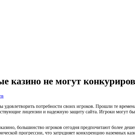
ые казино не могут конкуриро
ев
 удовлетворить потребности своих игроков. Прошли те времена,
тствующие лицензии и надежную защиту сайта. Игроки могут быт
азино, большинство игроков сегодня предпочитают более дешев
рической прогрессии, что затрудняет конкуренцию наземных каз