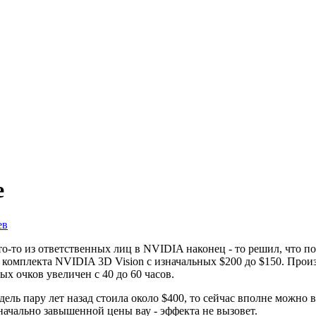
е
ев
то-то из ответственных лиц в NVIDIA наконец - то решил, что п
комплекта NVIDIA 3D Vision с изначальных $200 до $150. Произ
ых очков увеличен с 40 до 60 часов.
ель пару лет назад стоила около $400, то сейчас вполне можно в
начально завышенной цены вау - эффекта не вызовет.