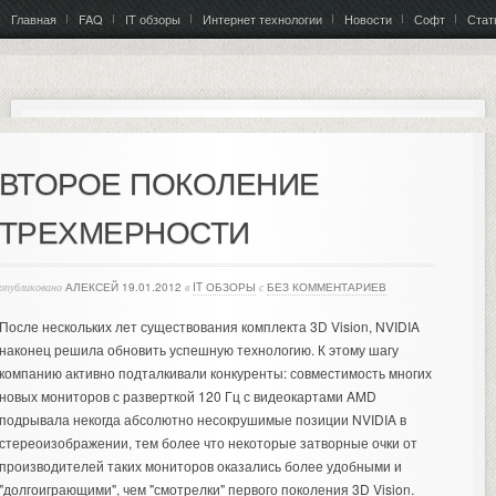
Главная
FAQ
IT обзоры
Интернет технологии
Новости
Софт
Стат
ВТОРОЕ ПОКОЛЕНИЕ
ТРЕХМЕРНОСТИ
опубликовано
АЛЕКСЕЙ
19.01.2012
в
IT ОБЗОРЫ
с
БЕЗ КОММЕНТАРИЕВ
После нескольких лет существования комплекта 3D Vision, NVIDIA
наконец решила обновить успешную технологию. К этому шагу
компанию активно подталкивали конкуренты: совместимость многих
новых мониторов с разверткой 120 Гц с видеокартами AMD
подрывала некогда абсолютно несокрушимые позиции NVIDIA в
стереоизображении, тем более что некоторые затворные очки от
производителей таких мониторов оказались более удобными и
"долгоиграющими", чем "смотрелки" первого поколения 3D Vision.