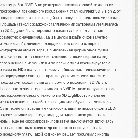
Итогом работ NVIDIA по усовершенствованию своей технологии
построения трехмерного изображения стал комплект 3D Vision 2, от
предшественника отличающийся в первую очередь новыми очками.
Площадь стекол с жидкокристаллическими затворами увеличилась
на 20%, дужки были перекомпонованы для использования
совместно с наушниками, да и в целом дизайн очков заметно
изменился. Увеличение площади остекления расширило
комфортные углы обзора, а обновленная форма очков лучше
отсекает свет от внешних источников. Трансмиттер же на вид
совершенно не изменился и по-прежнему синхронизируется с
очками по ИК-каналу - не такому удобному, как радиомодули ряда
конкурирующих очков, но гарантирующему совместимость с
продуктами, созданными для прежнего поколения 3D Vision.
Новое поколение стереокомплекта NVIDIA также получило в свое
распоряжение свежую технологию 3D LJghtBoost, но для ее
использования понадобятся специально обученные мониторы.
Суть технологии сводится к синхронизации затворов очков и LED-
подсветки монитора: когда кадр для одного глаза уже показан, а
новый еще не сформирован, подсветка выключается, включаясь
вновь только тогда, когда кадр полностью готов для показа
очередному глазу. Такой ход конем решает проблему с иногда