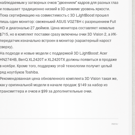
наблюдаемым у затворных очков "двоением" кадров для разных глаз
и повышает традиционно низкий в 3D-режиме уровень яркости.
Пока сертификацию на совместимость с 3D LJghtBoost прошел
лишь один монитор: свеженький ASUS VG278H с разрешением Full
HD и диагональю 27 дюймов. Цена монитора составляет немалые
$715, но в комплект поставки сразу включены очки 3D Vision 2, а ИК-
передатчик изначально встроен в монитор (характерный нарост
сверху).
На подходе и новые модели с поддержкой 3D LJghtBoost: Acer
HN274HB, BenQ XL2420T и XL2420TX должны появиться в продаже
в ноябре. Кроме того, поддержку этой технологии получит целый
ряд ноутбуков Toshiba.
Рекомендованная цена обновленного комплекта 3D Vision такая же,
как у оригинальной модели в начале продаж: $149 за набор из
трансмиттера и очков и $99 за дополнительные очки.
теги: