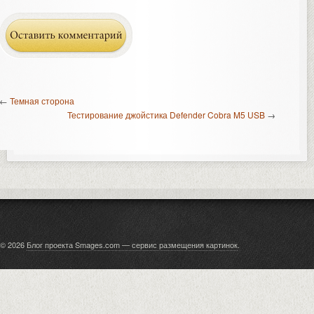
←
Темная сторона
Тестирование джойстика Defender Cobra M5 USB
→
© 2026
Блог проекта Smages.com — сервис размещения картинок
.