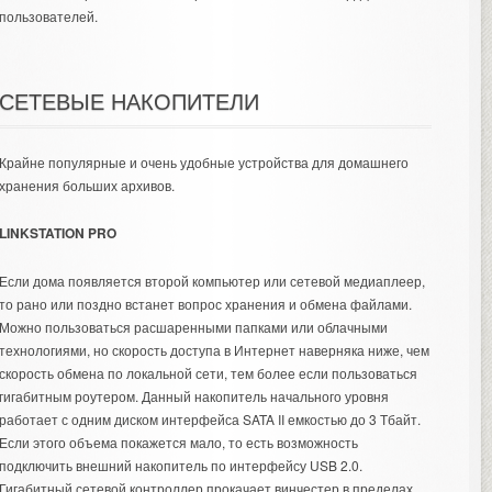
пользователей.
СЕТЕВЫЕ НАКОПИТЕЛИ
Крайне популярные и очень удобные устройства для домашнего
хранения больших архивов.
LINKSTATION PRO
Если дома появляется второй компьютер или сетевой медиаплеер,
то рано или поздно встанет вопрос хранения и обмена файлами.
Можно пользоваться расшаренными папками или облачными
технологиями, но скорость доступа в Интернет наверняка ниже, чем
скорость обмена по локальной сети, тем более если пользоваться
гигабитным роутером. Данный накопитель начального уровня
работает с одним диском интерфейса SATA II емкостью до 3 Тбайт.
Если этого объема покажется мало, то есть возможность
подключить внешний накопитель по интерфейсу USB 2.0.
Гигабитный сетевой контроллер прокачает винчестер в пределах