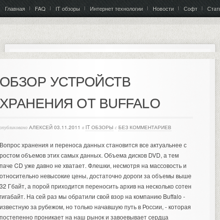
Главная
FAQ
IT обзоры
Интернет технологии
Новости
Софт
Стат
ОБЗОР УСТРОЙСТВ
ХРАНЕНИЯ ОТ BUFFALO
опубликовано
АЛЕКСЕЙ
03.11.2011
в
IT ОБЗОРЫ
с
БЕЗ КОММЕНТАРИЕВ
Вопрос хранения и переноса данных становится все актуальнее с
ростом объемов этих самых данных. Объема дисков DVD, а тем
паче CD уже давно не хватает. Флешки, несмотря на массовость и
относительно невысокие цены, достаточно дороги за объемы выше
32 Гбайт, а порой приходится переносить архив на несколько сотен
гигабайт. На сей раз мы обратили свой взор на компанию Buffalo -
известную за рубежом, но только начавшую путь в России, - которая
постепенно проникает на наш рынок и завоевывает сердца