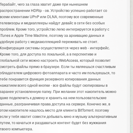
Терабайт, чего за глаза хватит даже при нынешнем
распространении HDRip - ов. Устройство успешно работает со
всеми клиентами UPnP или DLNA, поэтому все современные
телевизоры и медиаплееры найдут девайс в сети без особых
проблем. Кроме того, устройство легко интегрируется в работу с
iTunes и Apple Time Machine, поэтому за архивацию данных и
удобную работу с медиаколлекцией переживать не стоит.
Конфигурация системы осуществляется через web - интерфейс.
Кроме того, для доступа по локальной, а в перспективе и
глобальной сети можно настроить WebAccess, который позволит
смотреть файлы прямо в браузере. Если ты являешься счастливым
обладателем цифрового фотоаппарата и часто им пользуешься, то
тебе понравится функция резервного копирования данных
нажатием всего одной кнопки - все файлы будут скопированы в
заранее установленную папку. При желании этот накопитель можно
даже подключить к домену и хранить на нем пользовательские
данные, разграничивая права доступа на сервере. Конечно же, в
этом накопителе нашлось место для клиента BitTorrent. поэтому
если у тебя хватит совести добывать кино и музыку альтернативным
путем, то качаться и раздаваться контент будет без жужжания
твоего компьютера.