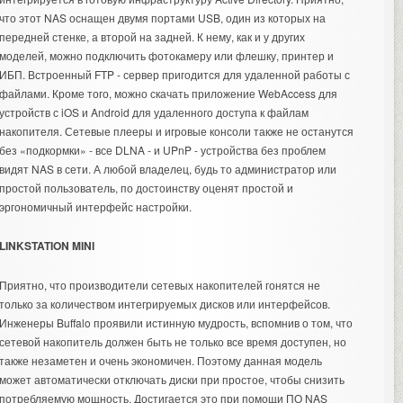
что этот NAS оснащен двумя портами USB, один из которых на
передней стенке, а второй на задней. К нему, как и у других
моделей, можно подключить фотокамеру или флешку, принтер и
ИБП. Встроенный FTP - сервер пригодится для удаленной работы с
файлами. Кроме того, можно скачать приложение WebAccess для
устройств с iOS и Android для удаленного доступа к файлам
накопителя. Сетевые плееры и игровые консоли также не останутся
без «подкормки» - все DLNA - и UPnP - устройства без проблем
видят NAS в сети. А любой владелец, будь то администратор или
простой пользователь, по достоинству оценят простой и
эргономичный интерфейс настройки.
LINKSTATION MINI
Приятно, что производители сетевых накопителей гонятся не
только за количеством интегрируемых дисков или интерфейсов.
Инженеры Buffalo проявили истинную мудрость, вспомнив о том, что
сетевой накопитель должен быть не только все время доступен, но
также незаметен и очень экономичен. Поэтому данная модель
может автоматически отключать диски при простое, чтобы снизить
потребляемую мощность. Достигается это при помощи ПО NAS