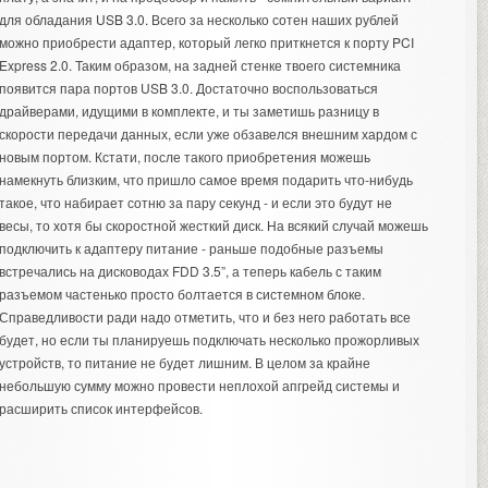
для обладания USB 3.0. Всего за несколько сотен наших рублей
можно приобрести адаптер, который легко приткнется к порту PCI
Express 2.0. Таким образом, на задней стенке твоего системника
появится пара портов USB 3.0. Достаточно воспользоваться
драйверами, идущими в комплекте, и ты заметишь разницу в
скорости передачи данных, если уже обзавелся внешним хардом с
новым портом. Кстати, после такого приобретения можешь
намекнуть близким, что пришло самое время подарить что-нибудь
такое, что набирает сотню за пару секунд - и если это будут не
весы, то хотя бы скоростной жесткий диск. На всякий случай можешь
подключить к адаптеру питание - раньше подобные разъемы
встречались на дисководах FDD 3.5”, а теперь кабель с таким
разъемом частенько просто болтается в системном блоке.
Справедливости ради надо отметить, что и без него работать все
будет, но если ты планируешь подключать несколько прожорливых
устройств, то питание не будет лишним. В целом за крайне
небольшую сумму можно провести неплохой апгрейд системы и
расширить список интерфейсов.