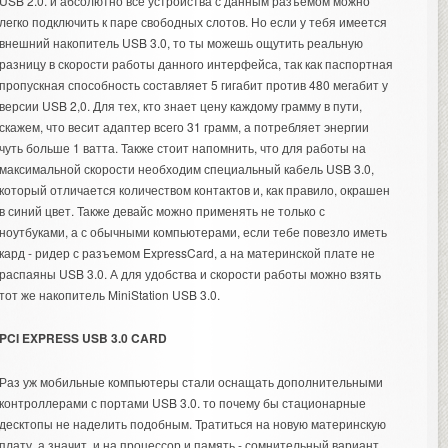
USB 2.0. и абсолютно все устройства с данным разъемом можно
легко подключить к паре свободных слотов. Но если у тебя имеется
внешний накопитель USB 3.0, то ты можешь ощутить реальную
разницу в скорости работы данного интерфейса, так как паспортная
пропускная способность составляет 5 гигабит против 480 мегабит у
версии USB 2,0. Для тех, кто знает цену каждому грамму в пути,
скажем, что весит адаптер всего 31 грамм, а потребляет энергии
чуть больше 1 ватта. Также стоит напомнить, что для работы на
максимальной скорости необходим специальный кабель USB 3.0,
который отличается количеством контактов и, как правило, окрашен
в синий цвет. Также девайс можно применять не только с
ноутбуками, а с обычными компьютерами, если тебе повезло иметь
кард - ридер с разъемом ExpressCard, а на материнской плате не
распаяны USB 3.0. А для удобства и скорости работы можно взять
тот же накопитель MiniStation USB 3.0.
PCI EXPRESS USB 3.0 CARD
Раз уж мобильные компьютеры стали оснащать дополнительными
контроллерами с портами USB 3.0. то почему бы стационарные
десктопы не наделить подобным. Тратиться на новую материнскую
плату, а значит, и на процессор и память - сомнительный вариант