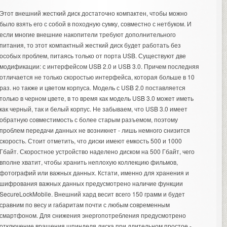
Этот внешний жесткий диск достаточно компактен, чтобы можно
было взять его с собой в походную сумку, совместно с нетбуком. И
если многие внешние накопители требуют дополнительного
питания, то этот компактный жесткий диск будет работать без
особых проблем, питаясь только от порта USB. Существуют две
модификации: с интерфейсом USB 2.0 и USB 3.0. Причем последняя
отличается не только скоростью интерфейса, которая больше в 10
раз. но также и цветом корпуса. Модель с USB 2.0 поставляется
только в черном цвете, в то время как модель USB 3.0 может иметь
как черный, так и белый корпус. Не забываем, что USB 3.0 имеет
обратную совместимость с более старым разъемом, поэтому
проблем передачи данных не возникнет - лишь немного снизится
скорость. Стоит отметить, что диски имеют емкость 500 и 1000
Гбайт. Скоростное устройство наделено диском на 500 Гбайт, чего
вполне хватит, чтобы хранить неплохую коллекцию фильмов,
фотографий или важных данных. Кстати, именно для хранения и
шифрования важных данных предусмотрено наличие функции
SecureLockMobile. Внешний хард весит всего 150 грамм и будет
сравним по весу и габаритам почти с любым современным
смартфоном. Для снижения энергопотребления предусмотрено
отключение вращения шпинделя диска при длительном простое -