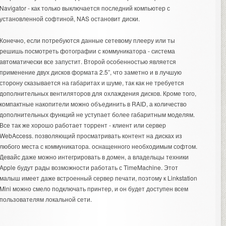
Navigator - как только выключается последний компьютер с
установленной софтиной, NAS остановит диски.
Конечно, если потребуются данные сетевому плееру или ты
решишь посмотреть фотографии с коммуникатора - система
автоматически все запустит. Второй особенностью является
применение двух дисков формата 2.5”, что заметно и в лучшую
сторону сказывается на габаритах и шуме, так как не требуется
дополнительных вентиляторов для охлаждения дисков. Кроме того,
компактные накопители можно объединить в RAID, а количество
дополнительных функций не уступает более габаритным моделям.
Все так же хорошо работает торрент - клиент или сервер
WebAccess. позволяющий просматривать контент на дисках из
любого места с коммуникатора. оснащенного необходимым софтом.
Девайс даже можно интегрировать в домен, а владельцы техники
Apple будут рады возможности работать с TimeMachine. Этот
малыш имеет даже встроенный сервер печати, поэтому к Linkstation
Mini можно смело подключать принтер, и он будет доступен всем
пользователям локальной сети.