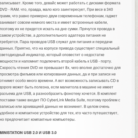
записывает. Кроме того, девайс может работать с дисками формата
DVD - RAM. что, правда, мало кого заинтересует, При весе в 340
грамм, что равно примерно двум современным телефонам, гаджет
занимает совсем немного места и имеет встроенные кабели,
поэтому их не придется искать на дне сумки. Прячутся провода в
самом устройстве, а дополнительного адаптера питания не
требуется. Пара проводов USB служат для питания и передачи
данных. Приятно, что на корпусе привода существует специальный
светодиодный индикатор, который оповестит о недостатке
мощности и напомнит подключить второй кабель к USB - порту.
Скорость чтения DVD не превышает 8х, чего вполне достаточно для
просмотра фильмов или копирования данных, да и при записи не
отнимет особо много времени. А вот возможность записывать CD в
дороге может быть полезна, если магнитола в машине не имеет
разъема для USB, а разнообразить фонотеку хочется. В комплект
поставки также входит ПО CyberLink Media Suite, поэтому проблем с
записью или архивацией данных не возникнет. В целом очень
удобное и компактное устройство для тех, кто часто путешествует,
но предпочитает компактные компьютеры.
MINISTATION USB 2.0 И USB 3.0