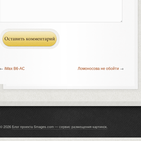
←
iMax В6-АС
Ломоносова не обойти
→
© 2026
Блог проекта Smages.com — сервис размещения картинок
.