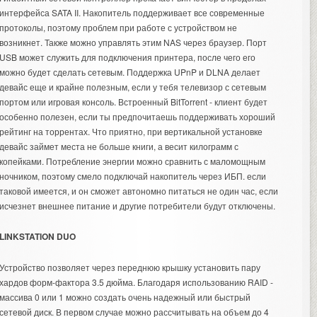
интерфейса SATA II. Накопитель поддерживает все современные
протоколы, поэтому проблем при работе с устройством не
возникнет. Также можно управлять этим NAS через браузер. Порт
USB может служить для подключения принтера, после чего его
можно будет сделать сетевым. Поддержка UPnP и DLNA делает
девайс еще и крайне полезным, если у тебя телевизор с сетевым
портом или игровая консоль. Встроенный BitTorrent - клиент будет
особенно полезен, если ты предпочитаешь поддерживать хороший
рейтинг на торрентах. Что приятно, при вертикальной установке
девайс займет места не больше книги, а весит килограмм с
копейками. Потребление энергии можно сравнить с маломощным
ночником, поэтому смело подключай накопитель через ИБП. если
таковой имеется, и он сможет автономно питаться не один час, если
исчезнет внешнее питание и другие потребители будут отключены.
LINKSTATION DUO
Устройство позволяет через переднюю крышку установить пару
хардов форм-фактора 3.5 дюйма. Благодаря использованию RAID -
массива 0 или 1 можно создать очень надежный или быстрый
сетевой диск. В первом случае можно рассчитывать на объем до 4