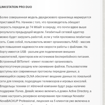
LINKSTATION PRO DUO
Более совершенная модель двухдискового хранилища маркируется
приставкой Pro. Начнем с того, что производитель обещает
скорость передачи до 74 Мбайт в секунду, что почти вдвое выше
результата предыдущей модели. Гигабитный сетевой адаптер
можно будет загрузить работой, если у тебя проложена гигабитная
сеть. Само собой, пользователь может организовать RAID - массив
для повышения надежности или скорости работы с файлами. На
борту имеется USB - разъем для подключения внешних
накопителей, принтеров или источников бесперебойного питания.
Встроенный BitTorrent - клиент позволит организовать
круглосуточную раздачу или скачивание файлов. Пользователям
доступны все современные протоколы передачи данных, а
имеющийся сервер DLNA обеспечит вещание данных по локальной
сети для плееров, подходящих телевизоров и игровых консолей.
Владельцы техники от яблочной компании будут рады наличию
поддержки iTunes. Девайс можно включить в домен Active Directory, а
также настроить резервное копирование при помощи Novastor
NovaBACKUP Professional, лицензия на 5 клиентов уже включена в