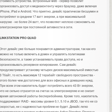
стоимость устройства. Встроенный web - сервер позволит
организовать доступ к медиаконтенту через браузер, даже включая
iPhone, iPad и Android. Что приятно, девайс практически бесшумен и
потребляет в среднем 17 ватт энергии, а при максимальной
нагрузке - не более 24 ватт, что позволяет неплохо сэкономить на
электроэнергии при постоянной активности в сети.
LINKSTATION PRO QUAD
Этот девайс уже больше понравится администраторам, так как его
можно не только включить в домен и управлять политиками
безопасности, а также устанавливать права доступа, но и
организовывать резервное копирование. Сам девайс
предусматривает установку четырех дисков максимальной емкостью
3 Тбайт, то есть максимум 12 терабайт свободного пространства -
этого более чем достаточно для всех офисных и домашних нужд.
При всем этом накопитель будет потреблять всего 43 Вт энергии,
что не сильно отразится на счетах за электроэнергию и не снизит
время автономной работы бесперебойника. Кроме того, накопитель
поддерживает RAID - массивы уровня 0,1, 5.10 и JBOD, так что ни со
скоростью, ни с надежностью проблем не будет. Девайс легко
интегрируется в готовую инфраструктуру Active Directory. Приятно,