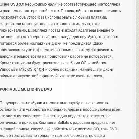
шине USB 3.0 необходимо наличие соответствующего контроллера
и разъема на материнской плате. Правда, обратная совместимость
позволяет оба устройства использовать с любыми платами.
Накопители можно устанавливать как вертикально, так и
горизонтально. В комплект поставки входят адаптеры внешнего
питания, так что энергетического голода для ноутбука, от которого
питаются более компактные диски, не предвидится. Диски
поставляются уже отформатированными, поэтому затрачивать
дополнительное время на подготовку к работе не потребуется.
Кроме того, диски будут распознаны любыми ОС семейства
Windows и Mac OS X 10.4 и более поздними. Наконец, эти диски
обладают двухлетней гарантией, что тоже очень неплохо.
PORTABLE MULTIDRIVE DVD
Популярность нетбуков и компактных ноутбуков невозможно
оспорить - эти устройства маленькие, легкие и вообще удобны всем,
кто часто путешествует. Но есть один недостаток - отсутствие
оптического привода. Компания Buffalo с радостью представляет
внешний привод, способный работать как с дисками CD, таки DVD.
Более того, драйв не только читает все форматы, но еще и