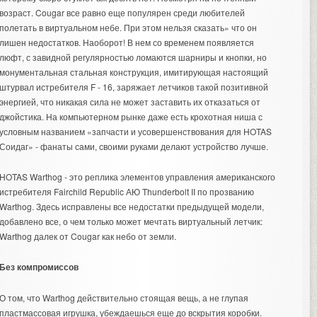
возраст. Cougar все равно еще популярен среди любителей
полетать в виртуальном небе. При этом нельзя сказать» что он
лишен недостатков. Наоборот! В нем со временем появляется
люфт, с завидной регулярностью ломаются шарниры и кнопки, но
монументальная стальная конструкция, имитирующая настоящий
штурвал истребителя F - 16, заряжает летчиков такой позитивной
энергией, что никакая сила не может заставить их отказаться от
джойстика. На компьютерном рынке даже есть крохотная ниша с
условным названием «запчасти и усовершенствования для HOTAS
Соидаг» - фанаты сами, своими руками делают устройство лучше.
HOTAS Warthog - это реплика элементов управления американского
истребителя Fairchild Republic АЮ Thunderbolt II по прозванию
Warthog. Здесь исправлены все недостатки предыдущей модели,
добавлено все, о чем только может мечтать виртуальный летчик:
Warthog далек от Cougar как небо от земли.
Без компромиссов
О том, что Warthog действительно стоящая вещь, а не глупая
пластмассовая игрушка, убеждаешься еще до вскрытия коробки.