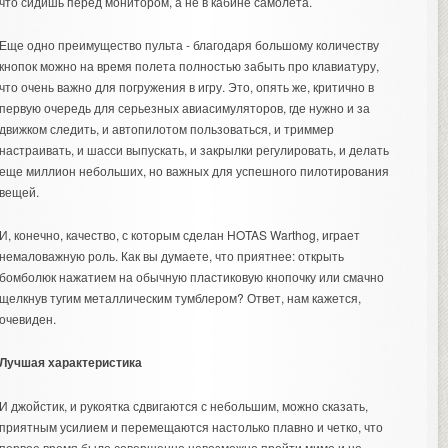
что сидишь перед монитором, а не в кабине самолета.
Еще одно преимущество пульта - благодаря большому количеству
кнопок можно на время полета полностью забыть про клавиатуру,
что очень важно для погружения в игру. Это, опять же, критично в
первую очередь для серьезных авиасимуляторов, где нужно и за
движком следить, и автопилотом пользоваться, и триммер
настраивать, и шасси выпускать, и закрылки регулировать, и делать
еще миллион небольших, но важных для успешного пилотирования
вещей.
И, конечно, качество, с которым сделан HOTAS Warthog, играет
немаловажную роль. Как вы думаете, что приятнее: открыть
бомболюк нажатием на обычную пластиковую кнопочку или смачно
щелкнув тугим металлическим тумблером? Ответ, нам кажется,
очевиден.
Лучшая характеристика
И джойстик, и рукоятка сдвигаются с небольшим, можно сказать,
приятным усилием и перемещаются настолько плавно и четко, что
первое время было совершенно невозможно пройти мимо и не