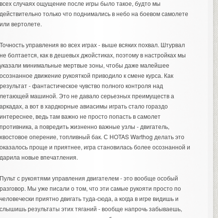
всех случаях ощущение после игры было такое, будто мы
действительно только что поднимались в небо на боевом самолете
или вертолете.
Точность управления во всех играх - выше всяких похвал. Штурвал
не болтается, как в дешевых джойстиках, поэтому в настройках мы
указали минимальные мертвые зоны, чтобы даже малейшее
осознанное движение рукояткой приводило к смене курса. Как
результат - фантастическое чувство полного контроля над
летающей машиной. Это не давало серьезных преимуществ а
аркадах, а вот в хардкорные авиасимы играть стало гораздо
интереснее, ведь там важно не просто попасть в самолет
противника, а повредить жизненно важные узлы - двигатель,
хвостовое оперение, топливный бак. С HOTAS Warthog делать это
оказалось проще и приятнее, игра становилась более осознанной и
дарила новые впечатления.
Пульт с рукоятями управления двигателем - это вообще особый
разговор. Мы уже писали о том, что эти самые рукояти просто по
человечески приятно двигать туда-сюда, а когда в игре видишь и
слышишь результаты этих тяганий - вообще напрочь забываешь,