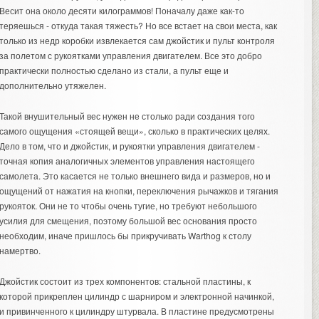
Весит она около десяти килограммов! Поначалу даже как-то
теряешься - откуда такая тяжесть? Но все встает на свои места, как
только из недр коробки извлекается сам джойстик и пульт контроля
за полетом с рукоятками управления двигателем. Все это добро
практически полностью сделано из стали, а пульт еще и
дополнительно утяжелен.
Такой внушительный вес нужен не столько ради создания того
самого ощущения «стоящей вещи», сколько в практических целях.
Дело в том, что и джойстик, и рукоятки управления двигателем -
точная копия аналогичных элементов управления настоящего
самолета. Это касается не только внешнего вида и размеров, но и
ощущений от нажатия на кнопки, переключения рычажков и тягания
рукояток. Они не то чтобы очень тугие, но требуют небольшого
усилия для смещения, поэтому большой вес основания просто
необходим, иначе пришлось бы прикручивать Warthog к столу
намертво.
Джойстик состоит из трех компонентов: стальной пластины, к
которой прикреплен цилиндр с шарниром и электронной начинкой,
и привинченного к цилиндру штурвала. В пластине предусмотрены