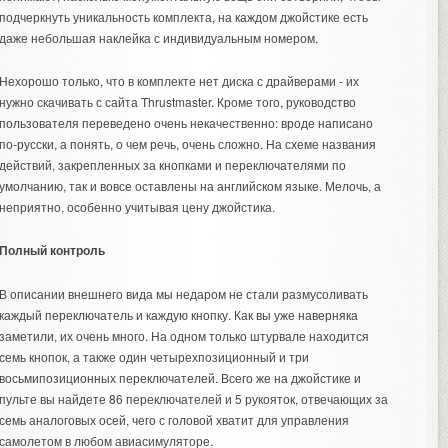
подчеркнуть уникальность комплекта, на каждом джойстике есть
даже небольшая наклейка с индивидуальным номером.
Нехорошо только, что в комплекте нет диска с драйверами - их
нужно скачивать с сайта Thrustmaster. Кроме того, руководство
пользователя переведено очень некачественно: вроде написано
по-русски, а понять, о чем речь, очень сложно. На схеме названия
действий, закрепленных за кнопками и переключателями по
умолчанию, так и вовсе оставлены на английском языке. Мелочь, а
неприятно, особенно учитывая цену джойстика.
Полный контроль
В описании внешнего вида мы недаром не стали размусоливать
каждый переключатель и каждую кнопку. Как вы уже наверняка
заметили, их очень много. На одном только штурвале находится
семь кнопок, а также один четырехпозиционный и три
восьмипозиционных переключателей. Всего же на джойстике и
пульте вы найдете 86 переключателей и 5 рукояток, отвечающих за
семь аналоговых осей, чего с головой хватит для управления
самолетом в любом авиасимуляторе.