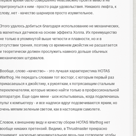
притронуться к ним - просто ради удовольствия. Никакого люфта, к
слову, нет - качество шарниров просто изумительное.
Этого удалось добиться благодаря использованию не механических,
а магнитных датчиков на основе эффекта Холла. Их преимущество
не только в упомянутой выше четкости и плавности, но и в
отсутствии трения, поэтому со временем джойстик не расшатается
и теоретически должен прослужить намного дольше обычных
механических штурвалов.
Вообще, слово «качество» - это лучшая характеристика HOTAS
Warthog. Не передать словами тот восторг, с которым первый раз
прикасаешься к джойстику, к рукояткам, к потрясающим стальным
переключателям, которые можно найти только в профессиональной
аппаратуре. Еще один мини - шок испытываешь, когда подключаешь
пульт к компьютеру - и все надписи вдруг подсвечиваются ярким, но
очень мягким зеленым светом, как в настоящем самолете.
Словом, к внешнему виду и качеству сборки HOTAS Warthog нет
вообще никаких претензий. Видимо, в Thrustmaster прекрасно
понимают, насколько монументальную вещь они сотворили; чтобы