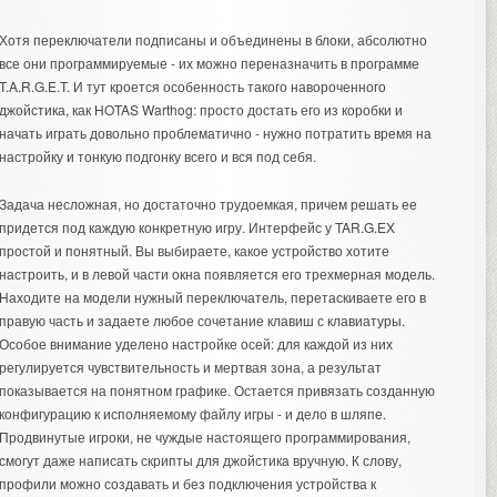
Хотя переключатели подписаны и объединены в блоки, абсолютно
все они программируемые - их можно переназначить в программе
T.A.R.G.E.T. И тут кроется особенность такого навороченного
джойстика, как HOTAS Warthog: просто достать его из коробки и
начать играть довольно проблематично - нужно потратить время на
настройку и тонкую подгонку всего и вся под себя.
Задача несложная, но достаточно трудоемкая, причем решать ее
придется под каждую конкретную игру. Интерфейс у TAR.G.EX
простой и понятный. Вы выбираете, какое устройство хотите
настроить, и в левой части окна появляется его трехмерная модель.
Находите на модели нужный переключатель, перетаскиваете его в
правую часть и задаете любое сочетание клавиш с клавиатуры.
Особое внимание уделено настройке осей: для каждой из них
регулируется чувствительность и мертвая зона, а результат
показывается на понятном графике. Остается привязать созданную
конфигурацию к исполняемому файлу игры - и дело в шляпе.
Продвинутые игроки, не чуждые настоящего программирования,
смогут даже написать скрипты для джойстика вручную. К слову,
профили можно создавать и без подключения устройства к