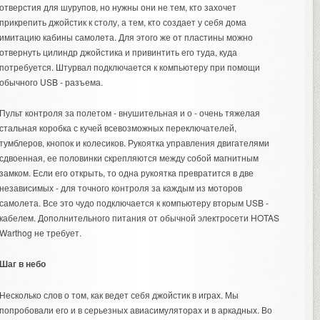
отверстия для шурупов, но нужны они не тем, кто захочет
прикрепить джойстик к столу, а тем, кто создает у себя дома
имитацию кабины самолета. Для этого же от пластины можно
отвернуть цилиндр джойстика и привинтить его туда, куда
потребуется. Штурвал подключается к компьютеру при помощи
обычного USB - разъема.
Пульт контроля за полетом - внушительная и о - очень тяжелая
стальная коробка с кучей всевозможных переключателей,
тумблеров, кнопок и колесиков. Рукоятка управления двигателями
сдвоенная, ее половинки скрепляются между собой магнитным
замком. Если его открыть, то одна рукоятка превратится в две
независимых - для точного контроля за каждым из моторов
самолета. Все это чудо подключается к компьютеру вторым USB -
кабелем. Дополнительного питания от обычной электросети HOTAS
Warthog не требует.
Шаг в небо
Несколько слов о том, как ведет себя джойстик в играх. Мы
попробовали его и в серьезных авиасимулятоpax и в аркадных. Во