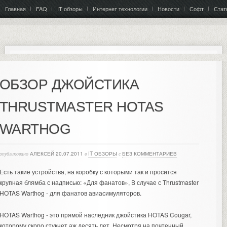
Главная
FAQ
IT обзоры
Интернет технологии
Новости
Софт
Стат
ОБЗОР ДЖОЙСТИКА
THRUSTMASTER HOTAS
WARTHOG
опубликовано
АЛЕКСЕЙ
20.07.2011
в
IT ОБЗОРЫ
с
БЕЗ КОММЕНТАРИЕВ
Есть такие устройства, на коробку с которыми так и просится
крупная блямба с надписью: «Для фанатов», В случае с Thrustmaster
HOTAS Warthog - для фанатов авиасимуляторов.
HOTAS Warthog - это прямой наследник джойстика HOTAS Cougar,
которому скоро стукнет аж десять лет. Несмотря на почтенный