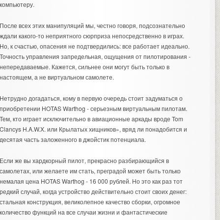
компьютеру.
После всех этих манипуляций мы, честно говоря, подсознательно
ждали какого-то неприятного сюрприза непосредственно в играх.
Но, к счастью, опасения не подтвердились: все работает идеально.
Точность управления запредельная, ощущения от пилотирования -
непередаваемые. Кажется, сильнее они могут быть только в
настоящем, а не виртуальном самолете.
Нетрудно догадаться, кому в первую очередь стоит задуматься о
приобретении HOTAS Warthog - серьезным виртуальным пилотам.
Тем, кто играет исключительно в авиационные аркады вроде Tom
Clancys H.A.W.X. или Крылатых хищников», вряд ли понадобится и
десятая часть заложенного в джойстик потенциала.
Если же вы хардкорный пилот, прекрасно разбирающийся в
самолетах, или желаете им стать, преградой может быть только
немалая цена HOTAS Warthog - 16 000 рублей. Но это как раз тот
редкий случай, когда устройство действительно стоит своих денег:
стальная конструкция, великолепное качество сборки, огромное
количество функций на все случаи жизни и фантастические