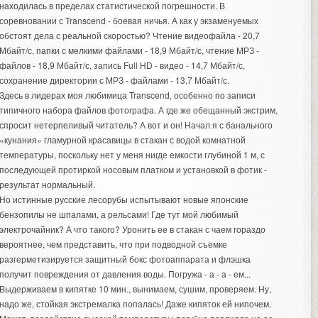
находилась в пределах статистической погрешности. В
соревновании с Transcend - боевая ничья. А как у экзаменуемых
обстоят дела с реальной скоростью? Чтение видеофайла - 20,7
Мбайт/с, папки с мелкими файлами - 18,9 Мбайт/с, чтение МРЗ -
файлов - 18,9 Мбайт/с, запись Full HD - видео - 14,7 Мбайт/с,
сохранение директории с МРЗ - файлами - 13,7 Мбайт/с.
Здесь в лидерах моя любимица Transcend, особенно по записи
типичного набора файлов фотографа. А где же обещанный экстрим,
спросит нетерпеливый читатель? А вот и он! Начал я с банального
«кунания» гламурной красавицы в стакан с водой комнатной
температуры, поскольку нет у меня нигде емкости глубиной 1 м, с
последующей протиркой носовым платком и установкой в фотик -
результат нормальный.
Но истинные русские лесорубы испытывают новые японские
бензопилы не шпалами, а рельсами! Где тут мой любимый
электрочайник? А что такого? Уронить ее в стакан с чаем гораздо
вероятнее, чем представить, что при подводной съемке
разгерметизируется защитный бокс фотоаппарата и флэшка
получит повреждения от давления воды. Погружа - а - а - ем...
Выдерживаем в кипятке 10 мин., вынимаем, сушим, проверяем. Ну,
надо же, стойкая экстремалка попалась! Даже кипяток ей нипочем.