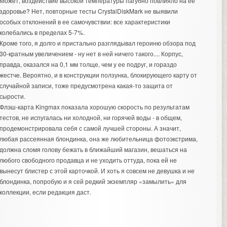
Может, воздействие высокой температуры пагубно повлияло на ее
здоровье? Нет, повторные тесты CrystalDiskMark не выявили
особых отклонений в ее самочувствии: все характеристики
колебались в пределах 5-7%.
Кроме того, я долго и пристально разглядывал героиню обзора под
30-кратным увеличением - ну нет в ней ничего такого.... Корпус,
правда, оказался на 0,1 мм толще, чем у ее подруг, и гораздо
жестче. Вероятно, и в конструкции ползунка, блокирующего карту от
случайной записи, тоже предусмотрена какая-то защита от
сырости.
Флэш-карта Kingmax показала хорошую скорость по результатам
тестов, не испугалась ни холодной, ни горячей воды - в общем,
продемонстрировала себя с самой лучшей стороны. А значит,
любая рассеянная блондинка, она же любительница фотоэкстрима,
должна сломя голову бежать в ближайший магазин, вешаться на
любого свободного продавца и не уходить оттуда, пока ей не
вынесут блистер с этой карточкой. И хоть я совсем не девушка и не
блондинка, попробую и я сей редкий экземпляр «замылить» для
коллекции, если редакция даст.