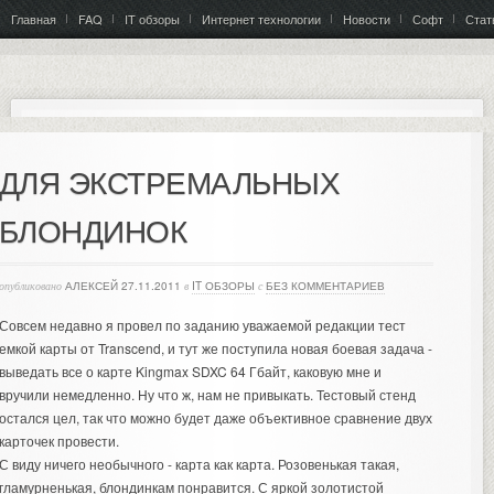
Главная
FAQ
IT обзоры
Интернет технологии
Новости
Софт
Стат
ДЛЯ ЭКСТРЕМАЛЬНЫХ
БЛОНДИНОК
опубликовано
АЛЕКСЕЙ
27.11.2011
в
IT ОБЗОРЫ
с
БЕЗ КОММЕНТАРИЕВ
Совсем недавно я провел по заданию уважаемой редакции тест
емкой карты от Transcend, и тут же поступила новая боевая задача -
выведать все о карте Kingmax SDXC 64 Гбайт, каковую мне и
вручили немедленно. Ну что ж, нам не привыкать. Тестовый стенд
остался цел, так что можно будет даже объективное сравнение двух
карточек провести.
С виду ничего необычного - карта как карта. Розовенькая такая,
гламурненькая, блондинкам понравится. С яркой золотистой