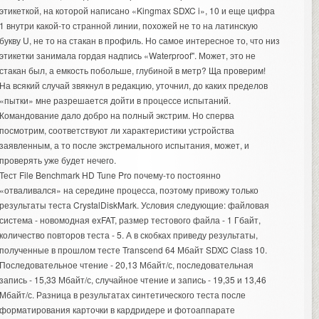
этикеткой, на которой написано «Kingmax SDXC i», 10 и еще цифра
1 внутри какой-то странной линии, похожей не то на латинскую
букву U, не то на стакан в профиль. Но самое интересное то, что низ
этикетки занимала гордая надпись «Waterproof". Может, это не
стакан был, а емкость побольше, глубиной в метр? Ща проверим!
На всякий случай звякнул в редакцию, уточнил, до каких пределов
«пытки» мне разрешается дойти в процессе испытаний.
Командование дало добро на полный экстрим. Но сперва
посмотрим, соответствуют ли характеристики устройства
заявленным, а то после экстремального испытания, может, и
проверять уже будет нечего.
Тест File Benchmark HD Tune Pro почему-то постоянно
«отваливался» на середине процесса, поэтому привожу только
результаты теста CrystalDiskMark. Условия следующие: файловая
система - новомодная exFAT, размер тестового файла - 1 Гбайт,
количество повторов теста - 5. А в скобках приведу результаты,
полученные в прошлом тесте Transcend 64 Мбайт SDXC Class 10.
Последовательное чтение - 20,13 Мбайт/с, последовательная
запись - 15,33 Мбайт/с, случайное чтение и запись - 19,35 и 13,46
Мбайт/с. Разница в результатах синтетического теста после
форматирования карточки в кардридере и фотоаппарате