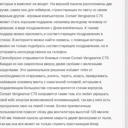
которые в комплект не входят. На верхней панели расположены две
ручки, самое оно для геймеров, странствующих по свету со своим
верным другом - игровым компьютером. Corsair Vengeance С70
может стать хорошим подарком, например молодому человеку от
девушки, в виде
поздравления с Днем влюбленных
. К такому
подарку можно приложить и соответствующее поздравление в
стихах. В интернете можно найти сервисы, с помощью которых
можно не только подобрать соответствующее поздравление, но и
отправить непосредственно на телефон.
Своеобразно открываются боковые стенки Corsair Vengeance С70.
Каждая из них закреплена вверху двумя скобами с железными
защелками. Это оригинальное решение избавит тебя от
необходимости откручивать, ронять, терять, искать, прикручивать
набившие оскомину винты с накатанной головкой, которыми в
подавляющем большинстве случаев крепятся стенки корпусов.
Corsair Vengeance С70 понравится также тем, кто любит украшать
свой кейс изнутри всевозможной иллюминацией, так как у него есть
прозрачное окно на левой стенке. Более прагматичные
пользователи повесят сбоку два вентилятора высотой 120 мм или
140 мм. Нижняя панель целиком закрыта двумя фильтрами от пыли,
так как она вся может не только служить пристанищем блоку