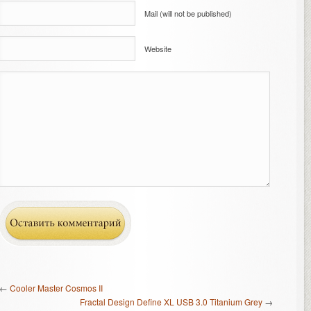
Mail (will not be published)
Website
←
Cooler Master Cosmos II
Fractal Design Define XL USB 3.0 Titanium Grey
→