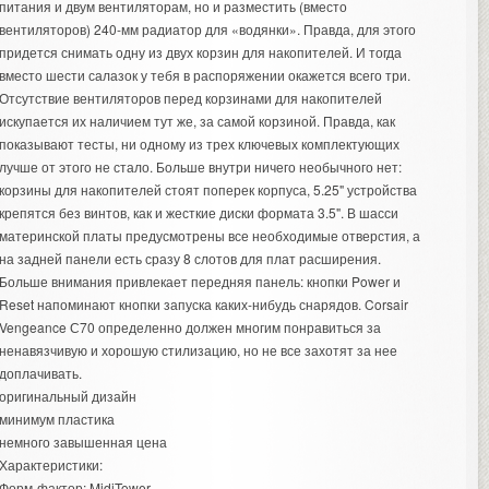
питания и двум вентиляторам, но и разместить (вместо
вентиляторов) 240-мм радиатор для «водянки». Правда, для этого
придется снимать одну из двух корзин для накопителей. И тогда
вместо шести салазок у тебя в распоряжении окажется всего три.
Отсутствие вентиляторов перед корзинами для накопителей
искупается их наличием тут же, за самой корзиной. Правда, как
показывают тесты, ни одному из трех ключевых комплектующих
лучше от этого не стало. Больше внутри ничего необычного нет:
корзины для накопителей стоят поперек корпуса, 5.25" устройства
крепятся без винтов, как и жесткие диски формата 3.5". В шасси
материнской платы предусмотрены все необходимые отверстия, а
на задней панели есть сразу 8 слотов для плат расширения.
Больше внимания привлекает передняя панель: кнопки Power и
Reset напоминают кнопки запуска каких-нибудь снарядов. Corsair
Vengeance С70 определенно должен многим понравиться за
ненавязчивую и хорошую стилизацию, но не все захотят за нее
доплачивать.
оригинальный дизайн
минимум пластика
немного завышенная цена
Характеристики:
Форм-фактор: MidiTower