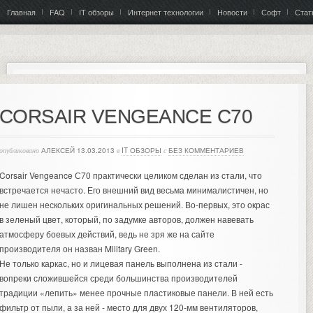
Главная
FAQ
IT обзоры
Интернет технологии
Новости
Софт
Стат
CORSAIR VENGEANCE C70
опубликовано
АЛЕКСЕЙ
13.03.2013
в
IT ОБЗОРЫ
с
БЕЗ КОММЕНТАРИЕВ
Corsair Vengeance С70 практически целиком сделан из стали, что
встречается нечасто. Его внешний вид весьма минималистичен, но
не лишен нескольких оригинальных решений. Во-первых, это окрас
в зеленый цвет, который, по задумке авторов, должен навевать
атмосферу боевых действий, ведь не зря же на сайте
производителя он назван Military Green.
Не только каркас, но и лицевая панель выполнена из стали -
вопреки сложившейся среди большинства производителей
традиции «лепить» менее прочные пластиковые панели. В ней есть
фильтр от пыли, а за ней - место для двух 120-мм вентиляторов,