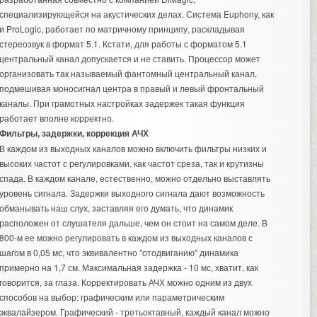
специализирующейся на акустических делах. Система Euphony, как
и ProLogic, работает по матричному принципу, раскладывая
стереозвук в формат 5.1. Кстати, для работы с форматом 5.1
центральный канал допускается и не ставить. Процессор может
организовать так называемый фантомный центральный канал,
подмешивая моносигнал центра в правый и левый фронтальный
каналы. При грамотных настройках задержек такая функция
работает вполне корректно.
Фильтры, задержки, коррекция АЧХ
В каждом из выходных каналов можно включить фильтры низких и
высоких частот с регулировками, как частот среза, так и крутизны
спада. В каждом канале, естественно, можно отдельно выставлять
уровень сигнала. Задержки выходного сигнала дают возможность
обманывать наш слух, заставляя его думать, что динамик
расположен от слушателя дальше, чем он стоит на самом деле. В
800-м ее можно регулировать в каждом из выходных каналов с
шагом в 0,05 мс, что эквивалентно "отодвиганию" динамика
примерно на 1,7 см. Максимальная задержка - 10 мс, хватит, как
говорится, за глаза. Корректировать АЧХ можно одним из двух
способов на выбор: графическим или параметрическим
эквалайзером. Графический - третьоктавный, каждый канал можно