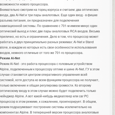
возможности нового процессора.
Внимательно смотрим на торец корпуса и считаем: два оптических
входа, два Ai-Net и три пары аналоговых. Еще один вход - в фишке
разъема питания, он предназначен для подключения
навигационной системы. По сравнению с 701-м имеем минус один
оптический выход и плюс две пары аналоговых RCA входов. Весьма
прилично, но есть и ограничения. Дело в том, что процессор может
работать в двух принципиально разных режимах: Ai-Net и Stand
alone, в каждом из которых есть свои особенности использования
входов, немного отличные от того же 701-го процессора.
Режим Ai-Net
Режим Ai-Net - это работа процессора с головным устройством
Alpine, подключенным к процессору оптике и шине Ai-Net. ГУ в этом
случае становится центром оперативного управления всей
системой, хотя доступа ко всем функциям процессора не получает,
только включение и общая регулировка громкости. Ко второму
оптическому входу в этом случае можно будет подключить только
чейнджер Alpine. А вот какой-нибудь медиаплеер или car PC
процессор в этом режиме, к сожалению, проигнорирует. В общем,
режим подразумевает построение системы исключительно на
компонентах Alpine. В теперешней версии процессора аналоговые