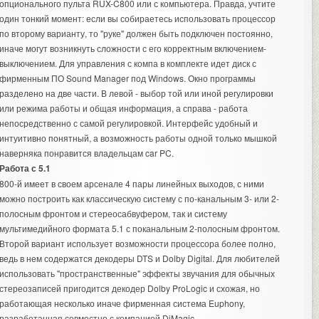
опционального пульта RUX-C800 или с компьютера. Правда, учтите
один тонкий момент: если вы собираетесь использовать процессор
по второму варианту, то "руке" должен быть подключен постоянно,
иначе могут возникнуть сложности с его корректным включением-
выключением. Для управления с компа в комплекте идет диск с
фирменным ПО Sound Manager под Windows. Окно программы
разделено на две части. В левой - выбор той или иной регулировки
или режима работы и общая информация, а справа - работа
непосредственно с самой регулировкой. Интерфейс удобный и
интуитивно понятный, а возможность работы одной только мышкой
наверняка понравится владельцам car PC.
Работа с 5.1
800-й имеет в своем арсенале 4 пары линейных выходов, с ними
можно построить как классическую систему с по-канальным 3- или 2-
полосным фронтом и стереосабвуфером, так и систему
мультимедийного формата 5.1 с поканальным 2-полосным фронтом.
Второй вариант использует возможности процессора более полно,
ведь в нем содержатся декодеры DTS и Dolby Digital. Для любителей
использовать "пространственные" эффекты звучания для обычных
стереозаписей пригодится декодер Dolby ProLogic и схожая, но
работающая несколько иначе фирменная система Euphony,
разработанная совместно с компанией DiMagic,