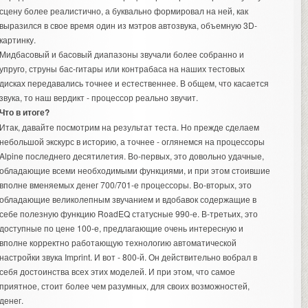
сцену более реалистично, а буквально формировал на ней, как
выразился в свое время один из мэтров автозвука, объемную 3D-
картинку.
Мидбасовый и басовый диапазоны звучали более собранно и
упруго, струны бас-гитары или контрабаса на наших тестовых
дисках передавались точнее и естественнее. В общем, что касается
звука, то наш вердикт - процессор реально звучит.
Что в итоге?
Итак, давайте посмотрим на результат теста. Но прежде сделаем
небольшой экскурс в историю, а точнее - оглянемся на процессоры
Alpine последнего десятилетия. Во-первых, это довольно удачные,
обладающие всеми необходимыми функциями, и при этом стоившие
вполне вменяемых денег 700/701-е процессоры. Во-вторых, это
обладающие великолепным звучанием и вдобавок содержащие в
себе полезную функцию RoadEQ статусные 990-е. В-третьих, это
доступные по цене 100-е, предлагающие очень интересную и
вполне корректно работающую технологию автоматической
настройки звука Imprint. И вот - 800-й. Он действительно вобрал в
себя достоинства всех этих моделей. И при этом, что самое
приятное, стоит более чем разумных, для своих возможностей,
денег.