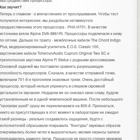
быстродействия процессора.
Как звучит?
Теперь о главном - о впечатлениях от прослушивания. Чтобы тест
получился интереснее, мы раздобыли нетвикнутого
предшественника этого процессора - РНА-Н701. В качестве
источника взяли Alpine DVA-9861Ri. Процессоры подключали к нему
по оптике. Дальше по тракту - межблочные кабели The Chord Indigo
Plus, модернизированный усилитель E.O.S. Classic 100,
акустические кабели TchernovAudio Cuprum Original Two SC и
трехполосная акустика Alpine Fl Status с родными кроссоверами.
Основной задачей мы поставили сравнить разрешающую
способность процессоров. Сначала, в качестве отправной точки,
включаем 701-й и прогоняем знакомые треки. Очень достойный
процессор, который нельзя упрекнуть в слишком скромной
детальности звучания. Недаром же он снискал свою славу, будучи
установленным не в одной чемпионской машине. После небольшого
"прогрева ушей" сразу же переключаемся на 800-й. Признаться,
никто из присутствующих в этот момент в лаборатории не ожидал
такой разницы - реально создавалось ощущение, будто с
исполнителей сбрасывали покрывало. "Контуры" звуковых образов
очерчивались более четко и выразительно, мелкие нюансы записи
передавались намного легче. Процессор не просто строил звуковую