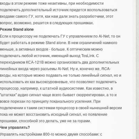
входы в этом режиме тоже неактивны, при необходимости
подключить дополнительный источник придется воспользоваться
входами самого ГУ, хотя, как нам дали знать разработчики, этот
вопрос, возможно, решится в следующих прошивках.
Режим Stand alone
Если к процессору не подключать ГУ с управлением по Ai-Net, то он
будет работать в режиме Stand alone. В нем ограничений намного
меньше, а активных входов - больше. К оптическим можно
подключать любой источник, имеющий выход TosLink. С
переходником КСА-121В можно организовать два дополнительных
линейных входа через разъемы Ai-Net. Ну и, конечно же, RCA-
входы, на которые можно подавать не только линейный сигнал, но и
использовать их как высокоуровневые, что позволяет подключить
процессор, например, к штатной аудиосистеме. Как известно, в
"штатках" аудио сигнал чаще всего бывает скорректирован, а то и
вовсе порезан по принципу поканального усиления. При
подключении к таким системам процессор в своей нынешней версии
пока не может восстановить исходный сигнал, но появление
прошивки, способной это делать, уже не за горами.
Чем управлять?
Управлять настройками 800-го можно двумя способами: с