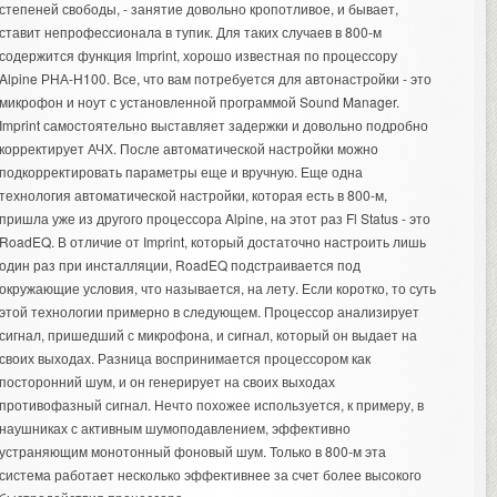
степеней свободы, - занятие довольно кропотливое, и бывает,
ставит непрофессионала в тупик. Для таких случаев в 800-м
содержится функция Imprint, хорошо известная по процессору
Alpine РНА-Н100. Все, что вам потребуется для автонастройки - это
микрофон и ноут с установленной программой Sound Manager.
Imprint самостоятельно выставляет задержки и довольно подробно
корректирует АЧХ. После автоматической настройки можно
подкорректировать параметры еще и вручную. Еще одна
технология автоматической настройки, которая есть в 800-м,
пришла уже из другого процессора Alpine, на этот раз Fl Status - это
RoadEQ. В отличие от Imprint, который достаточно настроить лишь
один раз при инсталляции, RoadEQ подстраивается под
окружающие условия, что называется, на лету. Если коротко, то суть
этой технологии примерно в следующем. Процессор анализирует
сигнал, пришедший с микрофона, и сигнал, который он выдает на
своих выходах. Разница воспринимается процессором как
посторонний шум, и он генерирует на своих выходах
противофазный сигнал. Нечто похожее используется, к примеру, в
наушниках с активным шумоподавлением, эффективно
устраняющим монотонный фоновый шум. Только в 800-м эта
система работает несколько эффективнее за счет более высокого