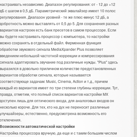
настраивать независимо. Диапазон регулирования: от - 12 до +12
дБ с шагом в 0,5 дБ. Параметрический эквалайзер имеет 10 полос
регулирования. Диапазон уровней - те же плюс-минус 12 дБ, а
добротность можно выставлять от 0,5 до 5. Для сохранения разных
вариантов настроек есть банк пресетов в самом процессоре. Если
вы будете настраивать процессор с компьютера, то настройки
можно сохранять в отдельный файл. Фирменная функция
обработки звукового сигнала MediaXpander Plus позволяет
введением небольшой частотной коррекции и компрессирования
сигнала адаптировать звучание под различные нужды. "Plus" здесь
выразился в довольно приличном количестве предустановленных
вариантов обработки сигнала, которые называются
соответствующе задачам: Music, Cinema, Action и т.д., причем
каждый из вариантов имеет по три степени глубины коррекции. Тут,
правда, отметим, что полный список вариантов настройки MX
доступен лишь для оптического входа, для аналоговых входов он
несколько короче. Для тех, кто на дух не переносит различные
улучшайзеры, естественно, предусмотрена возможность его
отключения.
Возможности автоматической настройки
Настройка процессора вручную, да еще и с таким большим числом