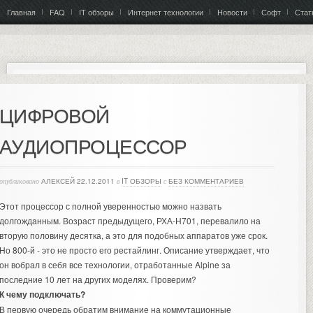
Главная
FAQ
IT обзоры
Интернет технологии
Новости
Софт
Стат
ЦИФРОВОЙ
АУДИОПРОЦЕССОР
опубликовано
АЛЕКСЕЙ
22.12.2011
в
IT ОБЗОРЫ
с
БЕЗ КОММЕНТАРИЕВ
Этот процессор с полной уверенностью можно назвать
долгожданным. Возраст предыдущего, РХА-Н701, перевалило на
вторую половину десятка, а это для подобных аппаратов уже срок.
Но 800-й - это не просто его рестайлинг. Описание утверждает, что
он вобрал в себя все технологии, отработанные Alpine за
последние 10 лет на других моделях. Проверим?
К чему подключать?
В первую очередь обратим внимание на коммутационные