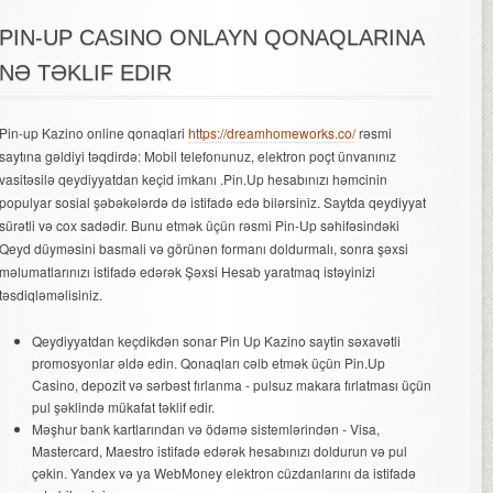
PIN-UP CASINO ONLAYN QONAQLARINA
NƏ TƏKLIF EDIR
Pin-up Kazino online qonaqlari
https://dreamhomeworks.co/
rəsmi
saytına gəldiyi təqdirdə: Mobil telefonunuz, elektron poçt ünvanınız
vasitəsilə qeydiyyatdan keçid imkanı .Pin.Up hesabınızı həmcinin
populyar sosial şəbəkələrdə də istifadə edə bilərsiniz. Saytda qeydiyyat
sürətli və cox sadədir. Bunu etmək üçün rəsmi Pin-Up səhifəsindəki
Qeyd düyməsini basmali və görünən formanı doldurmalı, sonra şəxsi
məlumatlarınızı istifadə edərək Şəxsi Hesab yaratmaq istəyinizi
təsdiqləməlisiniz.
Qeydiyyatdan keçdikdən sonar Pin Up Kazino saytin səxavətli
promosyonlar əldə edin. Qonaqları cəlb etmək üçün Pin.Up
Casino, depozit və sərbəst fırlanma - pulsuz makara fırlatması üçün
pul şəklində mükafat təklif edir.
Məşhur bank kartlarından və ödəmə sistemlərindən - Visa,
Mastercard, Maestro istifadə edərək hesabınızı doldurun və pul
çəkin. Yandex və ya WebMoney elektron cüzdanlarını da istifadə