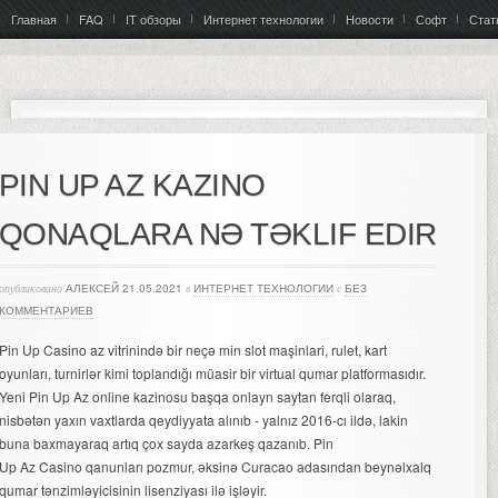
Главная
FAQ
IT обзоры
Интернет технологии
Новости
Софт
Стат
PIN UP AZ KAZINO
QONAQLARA NƏ TƏKLIF EDIR
опубликовано
АЛЕКСЕЙ
21.05.2021
в
ИНТЕРНЕТ ТЕХНОЛОГИИ
с
БЕЗ
КОММЕНТАРИЕВ
Pin Up Casino az vitrinində bir neçə min slot maşinlari, rulet, kart
oyunları, turnirlər kimi toplandığı müasir bir virtual qumar platformasıdır.
Yeni Pin Up Az online kazinosu başqa onlayn saytan ferqli olaraq,
nisbətən yaxın vaxtlarda qeydiyyata alınıb - yalnız 2016-cı ildə, lakin
buna baxmayaraq artıq çox sayda azarkeş qazanıb. Pin
Up Az Casino qanunları pozmur, əksinə Curacao adasından beynəlxalq
qumar tənzimləyicisinin lisenziyası ilə işləyir.