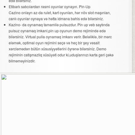
edə bilərsiniz.
Etibarlı satıcılardan rəsmi oyunlar oynayın. Pin-Up
Cazino onlayn az-da rulet, kart oyunları, hər növ slot maşınları,
canlı oyunlar oynaya və hətta idmana bahis edə bilərsiniz.
Kazino- da oynamaq tamamilə pulsuzdur. Pin up veb saytında
pulsuz oynamaq imkani,pin up oyunun demo rejimində edə
bilərsiniz. Virtual pulla oynamaq imkanı verir. Beləliklə, bir mərc
eləmək, optimal oyun rejimini seçə və heç bir şey vəsait
xərcləmədən bütün xüsusiyyətlərini öyrənə bilərsiniz. Demo
rejiminin catişmazliq xüsüyəti odur ki,uduşlarınızı karta geri çəkə
bilməməyinizdir.