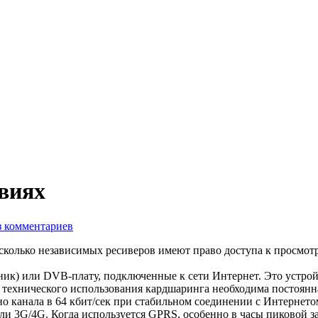
виях
з комментариев
сколько независимых ресиверов имеют право доступа к просмот
ник) или DVB-плату, подключенные к сети Интернет. Это устрой
технического использования кардшаринга необходима постоянна
 канала в 64 кбит/сек при стабильном соединении с Интернето
 3G/4G. Когда используется GPRS, особенно в часы пиковой заг