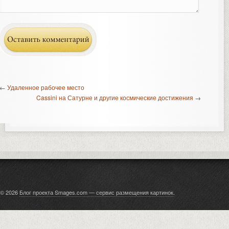
←
Удаленное рабочее место
Cassini на Сатурне и другие космические достижения
→
© 2026
Блог проекта Smages.com — сервис размещения картинок
.