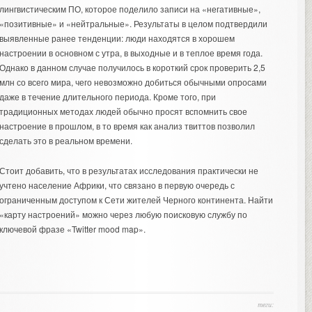
лингвистическим ПО, которое поделило записи на «негативные»,
«позитивные» и «нейтральные». Результаты в целом подтвердили
выявленные ранее тенденции: люди находятся в хорошем
настроении в основном с утра, в выходные и в теплое время года.
Однако в данном случае получилось в короткий срок проверить 2,5
млн со всего мира, чего невозможно добиться обычными опросами
даже в течение длительного периода. Кроме того, при
традиционных методах людей обычно просят вспомнить свое
настроение в прошлом, в то время как анализ твиттов позволил
сделать это в реальном времени.
Стоит добавить, что в результатах исследования практически не
учтено население Африки, что связано в первую очередь с
ограниченным доступом к Сети жителей Черного континента. Найти
«карту настроений» можно через любую поисковую службу по
ключевой фразе «Twitter mood map».
теги: