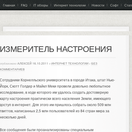
Главная
FAQ
IT обзоры
Интернет технологии
Новости
Софт
Стат
ИЗМЕРИТЕЛЬ НАСТРОЕНИЯ
опубликовано
АЛЕКСЕЙ
16.10.2011
в
ИНТЕРНЕТ ТЕХНОЛОГИИ
с
БЕЗ
КОММЕНТАРИЕВ
Сотрудники Корнелльского университета в городе Итака, штат Нью-
Йорк, Скотт Голдер и Майкл Меки провели довольно любопытное
исследование, в ходе которого им удалось создать достоверную
карту настроения практически всего населения Земли, имеющего
доступ в интернет. Для этого им пришлось собрать около 509 млн
твиттов, написанных 2,5 млн пользователей из 84 стран мира за
несколько дней.
Все сообщения были проанализированы специальным