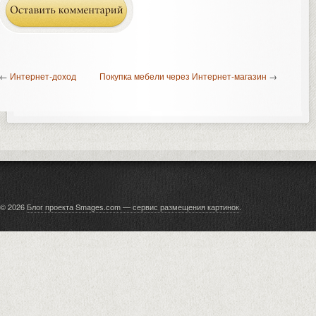
←
Интернет-доход
Покупка мебели через Интернет-магазин
→
© 2026
Блог проекта Smages.com — сервис размещения картинок
.