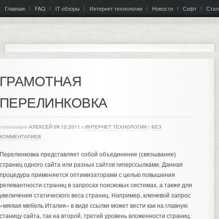
Главная
FAQ
IT обзоры
Интернет технологии
Новости
Софт
Стат
ГРАМОТНАЯ
ПЕРЕЛИНКОВКА
опубликовано
АЛЕКСЕЙ
09.12.2011
в
ИНТЕРНЕТ ТЕХНОЛОГИИ
с
БЕЗ
КОММЕНТАРИЕВ
Перелинковка представляет собой объединение (связывание)
страниц одного сайта или разных сайтов гиперссылками. Данная
процедура применяется оптимизаторами с целью повышения
релевантности страниц в запросах поисковых системах, а также для
увеличения статического веса страниц.
Например, ключевой запрос
«мягкая мебель Италия» в виде ссылки может вести как на главную
станицу сайта, так на второй, третий уровень вложенности страниц.