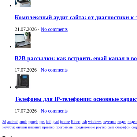
Комплексный аудит сайта: от диагностики к
21.07.2026
·
No comments
B2B рассылки: как встроить email-канал в 
17.07.2026
·
No comments
Телефоны для IP-телефонии: основные харак
17.07.2026
·
No comments
3d
android
apple
google
gps
hdd
ipad
iphone
Kinect
usb
windows
акустика
видео
видео
ноутбук
онлайн
планшет
принтер
программы
продвижение
роутер
сайт
смартфон
соц