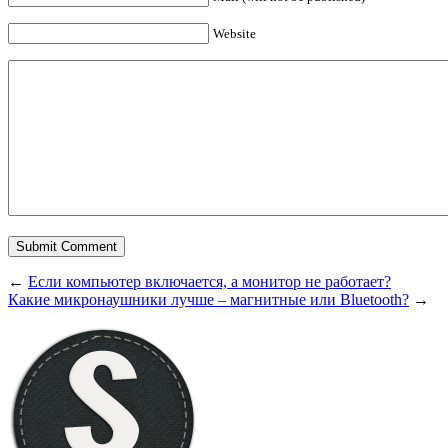
Website
←
Если компьютер включается, а монитор не работает?
Какие микронаушники лучше – магнитные или Bluetooth?
→