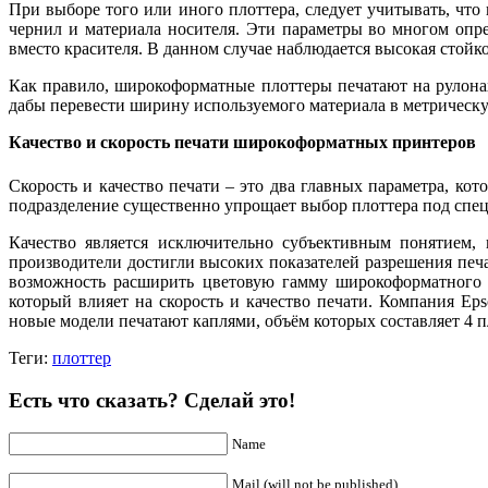
При выборе того или иного плоттера, следует учитывать, что 
чернил и материала носителя. Эти параметры во многом опр
вместо красителя. В данном случае наблюдается высокая стойк
Как правило, широкоформатные плоттеры печатают на рулонах
дабы перевести ширину используемого материала в метрическу
Качество и скорость печати широкоформатных принтеров
Скорость и качество печати – это два главных параметра, ко
подразделение существенно упрощает выбор плоттера под спе
Качество является исключительно субъективным понятием, 
производители достигли высоких показателей разрешения печ
возможность расширить цветовую гамму широкоформатного п
который влияет на скорость и качество печати. Компания Ep
новые модели печатают каплями, объём которых составляет 4 
Теги:
плоттер
Есть что сказать? Сделай это!
Name
Mail (will not be published)