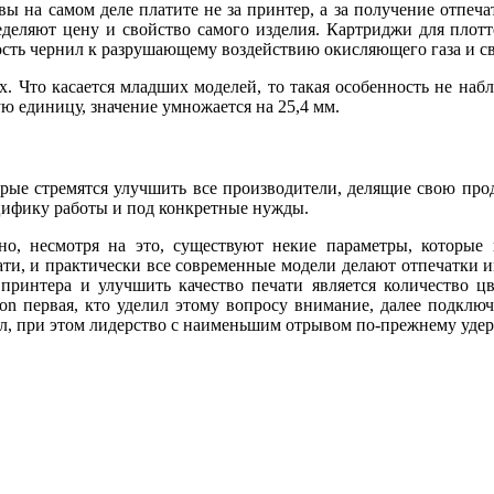
вы на самом деле платите не за принтер, а за получение отпеча
еделяют цену и свойство самого изделия.
Картриджи для плотт
ость чернил к разрушающему воздействию окисляющего газа и св
. Что касается младших моделей, то такая особенность не наб
ю единицу, значение умножается на 25,4 мм.
торые стремятся улучшить все производители, делящие свою пр
цифику работы и под конкретные нужды.
но, несмотря на это, существуют некие параметры, которые
ати, и практически все современные модели делают отпечатки и
ринтера и улучшить качество печати является количество цв
son первая, кто уделил этому вопросу внимание, далее подкл
пл, при этом лидерство с наименьшим отрывом по-прежнему удер