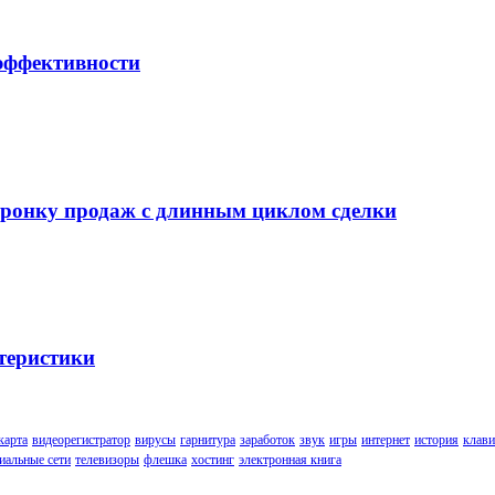
 эффективности
воронку продаж с длинным циклом сделки
теристики
карта
видеорегистратор
вирусы
гарнитура
заработок
звук
игры
интернет
история
клави
иальные сети
телевизоры
флешка
хостинг
электронная книга