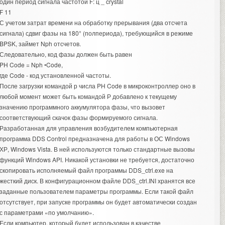
один период сигнала частотой F: ц _ crystal
F 11
С учетом затрат времени на обработку прерывания (два отсчета
сигнала) сдвиг фазы на 180° (полпериода), требующийся в режиме
BPSK, займет Nph отсчетов.
Следовательно, код фазы должен быть равен
PH Code = Nph •Code,
где Code - код установленной частоты.
После загрузки командой р числа PH Code в микроконтроллер оно в
любой момент может быть командой Р добавлено к текущему
значению программного аккумулятора фазы, что вызовет
соответствующий скачок фазы формируемого сигнала.
Разработанная для управления возбудителем компьютерная
программа DDS Control предназначена для работы в ОС Windows
ХР, Windows Vista. В ней используются только стандартные вызовы
функций Windows API. Никакой установки не требуется, достаточно
скопировать исполняемый файл программы DDS_ctrl.exe на
жесткий диск. В конфигурационном файле DDS_ctrl.INI хранятся все
заданные пользователем параметры программы. Если такой файл
отсутствует, при запуске программы он будет автоматически создан
с параметрами «по умолчанию».
Если компьютер, который будет использован в качестве