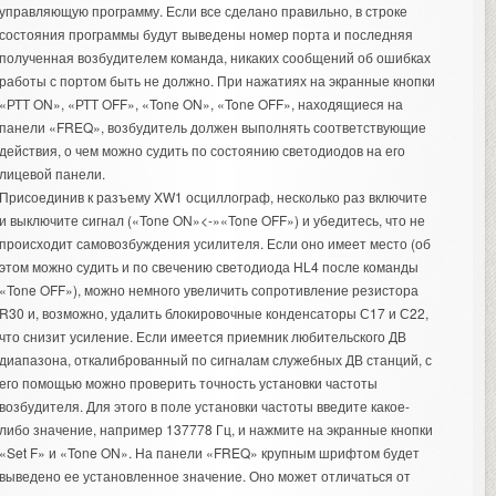
управляющую программу. Если все сделано правильно, в строке
состояния программы будут выведены номер порта и последняя
полученная возбудителем команда, никаких сообщений об ошибках
работы с портом быть не должно. При нажатиях на экранные кнопки
«РТТ ON», «РТТ OFF», «Tone ON», «Tone OFF», находящиеся на
панели «FREQ», возбудитель должен выполнять соответствующие
действия, о чем можно судить по состоянию светодиодов на его
лицевой панели.
Присоединив к разъему XW1 осциллограф, несколько раз включите
и выключите сигнал («Tone ON»<-»«Tone OFF») и убедитесь, что не
происходит самовозбуждения усилителя. Если оно имеет место (об
этом можно судить и по свечению светодиода HL4 после команды
«Tone OFF»), можно немного увеличить сопротивление резистора
R30 и, возможно, удалить блокировочные конденсаторы С17 и С22,
что снизит усиление. Если имеется приемник любительского ДВ
диапазона, откалиброванный по сигналам служебных ДВ станций, с
его помощью можно проверить точность установки частоты
возбудителя. Для этого в поле установки частоты введите какое-
либо значение, например 137778 Гц, и нажмите на экранные кнопки
«Set F» и «Tone ON». На панели «FREQ» крупным шрифтом будет
выведено ее установленное значение. Оно может отличаться от