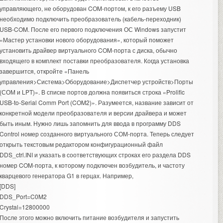
управляющего, не оборудован COM-портом, к его разъему USB
необходимо подключить преобразователь (кабель-переходник)
USB-COM. После его первого подключения ОС Windows запустит
«Мастер установки нового оборудования», который поможет
установить драйвер виртуального COM-порта с диска, обычно
входящего в комплект поставки преобразователя. Когда установка
завершится, откройте «Панель
управления>Система>Оборудование>Диспетчер устройств>Порты
(СОМ и LPT)». В списке портов должна появиться строка «Prolific
USB-to-Serial Comm Port (COM2)». Разумеется, название зависит от
конкретной модели преобразователя и версии драйвера и может
быть иным. Нужно лишь запомнить для ввода в программу DDS
Control номер созданного виртуального СОМ-порта. Теперь следует
открыть текстовым редактором конфигурационный файл
DDS_ctrl.INI и указать в соответствующих строках его раздела DDS
номер COM-порта, к которому подключен возбудитель, и частоту
кварцевого генератора G1 в герцах. Например,
[DDS]
DDS_Port=C0M2
Crystal=12800000
После этого можно включить питание возбудителя и запустить