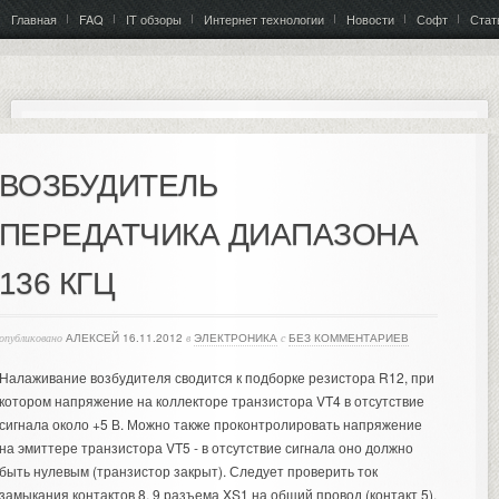
Главная
FAQ
IT обзоры
Интернет технологии
Новости
Софт
Стат
ВОЗБУДИТЕЛЬ
ПЕРЕДАТЧИКА ДИАПАЗОНА
136 КГЦ
опубликовано
АЛЕКСЕЙ
16.11.2012
в
ЭЛЕКТРОНИКА
с
БЕЗ КОММЕНТАРИЕВ
Налаживание возбудителя сводится к подборке резистора R12, при
котором напряжение на коллекторе транзистора VT4 в отсутствие
сигнала около +5 В. Можно также проконтролировать напряжение
на эмиттере транзистора VT5 - в отсутствие сигнала оно должно
быть нулевым (транзистор закрыт).
Следует проверить ток
замыкания контактов 8, 9 разъема XS1 на общий провод (контакт 5).