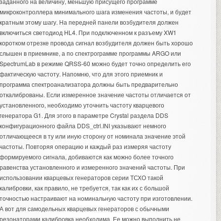
заданного на величину, меньшую присущего программе
микроконтроллера минимального шага изменения частоты, и будет
кратным этому шагу. На передней панели возбудителя должен
включиться светодиод HL4. При подключенном к разъему XW1
коротком отрезке провода сигнал возбудителя должен быть хорошо
слышен в приемнике, а по спектрограмме программы ARGO или
SpectrumLab в режиме QRSS-60 можно будет точно определить его
фактическую частоту. Напомню, что для этого приемник и
программа спектроанализатора должны быть предварительно
откалиброваны. Если измеренное значение частоты отличается от
установленного, необходимо уточнить частоту кварцевого
генератора G1. Для этого в параметре Crystal раздела DDS
конфигурационного файла DDS_ctrl.INI указывают немного
отличающееся в ту или иную сторону от номинала значение этой
частоты. Повторяя операцию и каждый раз измеряя частоту
формируемого сигнала, добиваются как можно более точного
равенства установленного и измеренного значений частоты. При
использовании кварцевых генераторов серии ТСХО такой
калибровки, как правило, не требуется, так как их с большой
точностью настраивают на номинальную частоту при изготовлении.
А вот для самодельных кварцевых генераторов с обычными
резонаторами калибровка необходима. Ее можно выполнить не