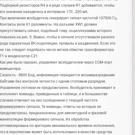
Подборкой резисторов R4 и в ряде случаев R7 добиваются, чтобы
его значение находилось в интервале 170...220 мА.
При включении возбудитель генерирует сигнал частотой 137500 Гц.
Контакты реле К1 разомкнуты. На разъеме XW1 должен
присутствовать сигнал, подобный тому, осциллограмма которого
показана на рис. 5. Важно, чтобы в сигнале отсутствовали разного
рода паразитные ВЧ осцилляции, провалы и раздвоения. Если это
не так, следует подобрать число витков обмотки трансформатора
Т1 и конденсатор С21.
Как уже было сказано, управляют возбудителем через COM-порт
компьютера.
Скорость - 9600 Бод, информация передается восьмиразрядными
байтами без контроля четности с одним стоповым разрядом.
Управление потоком не предусмотрено. Возбудитель принимает и
исполняет команды, приведенные в таблице, и в большинстве
случаев отвечает на них сообщением о текущей частоте
формируемого сигнала. Те команды, ответы на которые не
предусмотрены, предназначены для амплитудной и фазовой
манипуляции формируемого сигнала. Их обработка
оптимизирована по критерию минимального времени исполнения,
что в перспективе может быть использовано в качестве средства