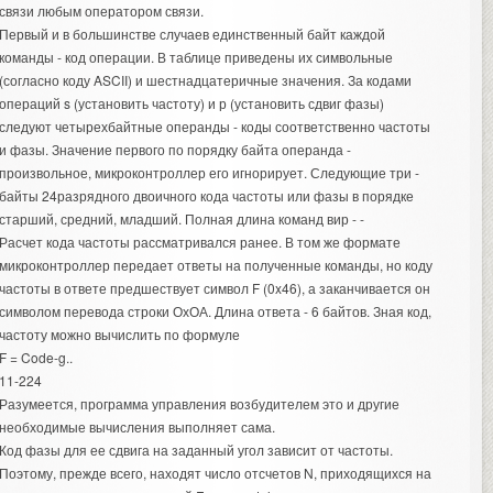
связи любым
оператором связи
.
Первый и в большинстве случаев единственный байт каждой
команды - код операции. В таблице приведены их символьные
(согласно коду ASCII) и шестнадцатеричные значения. За кодами
операций s (установить частоту) и р (установить сдвиг фазы)
следуют четырехбайтные операнды - коды соответственно частоты
и фазы. Значение первого по порядку байта операнда -
произвольное, микроконтроллер его игнорирует. Следующие три -
байты 24разрядного двоичного кода частоты или фазы в порядке
старший, средний, младший. Полная длина команд вир - -
Расчет кода частоты рассматривался ранее. В том же формате
микроконтроллер передает ответы на полученные команды, но коду
частоты в ответе предшествует символ F (0x46), а заканчивается он
символом перевода строки ОхОА. Длина ответа - 6 байтов. Зная код,
частоту можно вычислить по формуле
F = Code-g..
11-224
Разумеется, программа управления возбудителем это и другие
необходимые вычисления выполняет сама.
Код фазы для ее сдвига на заданный угол зависит от частоты.
Поэтому, прежде всего, находят число отсчетов N, приходящихся на