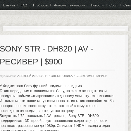
Главная
FAQ
IT обзоры
Интернет технологии
Новости
Софт
Стат
SONY STR - DH820 | AV -
РЕСИВЕР | $900
опубликовано
АЛЕКСЕЙ
23.01.2011
в
ЭЛЕКТРОНИКА
с
БЕЗ КОММЕНТАРИЕВ
У бюджетного Sony функций - видимо - невидимо
Таким передовым компаниям, как Sony, по силам оснащать свои
продукты любыми «вызревшими» к данному моменту технологиями.
И только маркетологи могут скомпоновать их таким способом, чтобы
аппарат нашел своего покупателя, который к тому же не в
последнюю очередь ориентируется на цену.
Бюджетный 72 - канальный AV - ресивер Sony STR - DH820
поддерживает 3D, преобразует аналоговое видео в цифровое и
повышает разрешение до 1080р. Он имеет 4 HDMI - входа и один
выход с возвратным аудиоканалом.