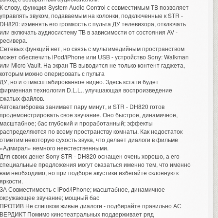
К слову, функция System Audio Control с совместимым ТВ позволяет
управлять звуком, подаваемым на колонки, подключенные к STR -
DH820: изменять его громкость с пульта ДУ телевизора, отключать
или включать аудиосистему ТВ в зависимости от состояния AV -
ресивера.
Сетевых функций нет, но связь с мультимедийным пространством
может обеспечить iPod/iPhone или USB - устройство Sony: Walkman
или Micro Vault. На экран ТВ выводится не только контент гаджета,
которым можно оперировать с пульта
ДУ, но и отмасштабированное видео. Здесь кстати будет
фирменная технология D.L.L., улучшающая воспроизведение
сжатых файлов.
Автокалибровка занимает пару минут, и STR - DH820 готов
продемонстрировать свое звучание. Оно быстрое, динамичное,
масштабное; бас глубокий и проработанный; эффекты
распределяются по всему пространству комнаты. Как недостаток
отметим некоторую сухость звука, что делает диалоги в фильме
«Адмирал» немного неестественными.
Для своих денег Sony STR - DH820 оснащен очень хорошо, а его
специальные предложения могут оказаться именно тем, что именно
вам необходимо, но при подборе акустики избегайте склонную к
яркости.
ЗА Совместимость с iPod/iPhone; масштабное, динамичное
окружающее звучание; мощный бас
ПРОТИВ Не слишком живые диалоги - подбирайте правильно АС
ВЕРДИКТ Помимо кинотеатральных поддерживает ряд