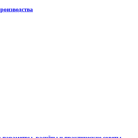
роизводства
 параметры, расчёты и практические советы