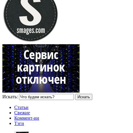
Искать:
Статьи
Свежие
Коммент-ии
Тэги