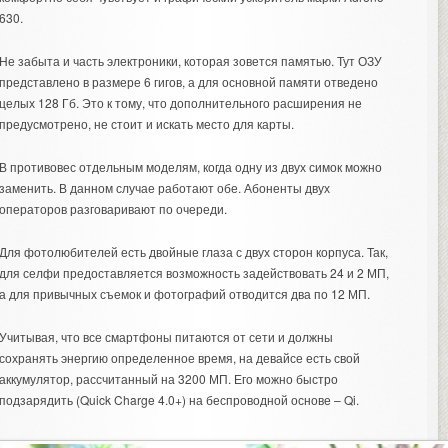
630.
Не забыта и часть электроники, которая зовется памятью. Тут ОЗУ
представлено в размере 6 гигов, а для основной памяти отведено
целых 128 Гб. Это к тому, что дополнительного расширения не
предусмотрено, не стоит и искать место для карты.
В противовес отдельным моделям, когда одну из двух симок можно
заменить. В данном случае работают обе. Абоненты двух
операторов разговаривают по очереди.
Для фотолюбителей есть двойные глаза с двух сторон корпуса. Так,
для селфи предоставляется возможность задействовать 24 и 2 МП,
а для привычных съемок и фотографий отводится два по 12 МП.
Учитывая, что все смартфоны питаются от сети и должны
сохранять энергию определенное время, на девайсе есть свой
аккумулятор, рассчитанный на 3200 МП. Его можно быстро
подзарядить (Quick Charge 4.0+) на беспроводной основе – Qi.