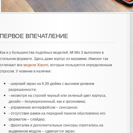
ПЕРВОЕ ВПЕЧАТЛЕНИЕ
Как и у большинства подобных моделей, Mi Mix 3 выполнен в
стильном формате. Здесь даже корпус из керамики. Именно так
отличают все
модели Xiaomi
, которые пользуются определенным
спросом. У новинки в наличии:
- широкий экран на 6,39 дюйма с высоким уровнем
разрешенности;
- несмотря на строгий черный или зеленый цвет корпуса,
дизайн – безукоризненный, как и эргономика;
- управление интерфейсом – сенсорное;
- отсутствие рамок на передней панели обусловлено его
форматом – слайдер;
- фронталка и дополнительные сенсоры спрятались на
выдвижном модуле – сдвигается экран;