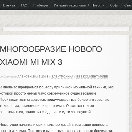
Главная
FAQ
IT обзоры
Интернет технологии
Новости
Софт
Стат
МНОГООБРАЗИЕ НОВОГО
XIAOMI MI MIX 3
опубликовано
АЛЕКСЕЙ
28.12.2018
в
ЭЛЕКТРОНИКА
с
БЕЗ КОММЕНТАРИЕВ
И вновь возвращаемся к обзору приличной мобильной техники, без
которой просто немыслимо современное существование.
Производители стараются, придумывают все более интересные
технологии, приложения и программы. Остается только
ознакомиться, принять к сведению и идти за покупкой.
Чем лучше начинка и оригинальнее дизайн, тем выше ценность
нового изделия. Поэтому и существуют сравнительные бенчмарки,