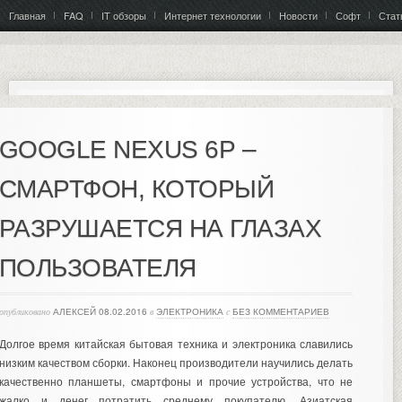
Главная
FAQ
IT обзоры
Интернет технологии
Новости
Софт
Стат
GOOGLE NEXUS 6Р –
СМАРТФОН, КОТОРЫЙ
РАЗРУШАЕТСЯ НА ГЛАЗАХ
ПОЛЬЗОВАТЕЛЯ
опубликовано
АЛЕКСЕЙ
08.02.2016
в
ЭЛЕКТРОНИКА
с
БЕЗ КОММЕНТАРИЕВ
Долгое время китайская бытовая техника и электроника славились
низким качеством сборки. Наконец производители научились делать
качественно планшеты, смартфоны и прочие устройства, что не
жалко и денег потратить среднему покупателю. Азиатская