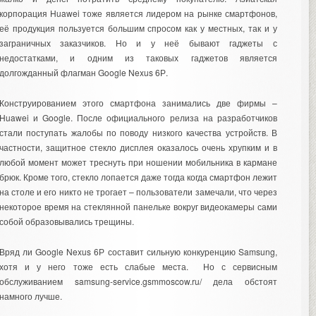
корпорация Huawei тоже является лидером на рынке смартфонов,
её продукция пользуется большим спросом как у местных, так и у
заграничных заказчиков. Но и у неё бывают гаджеты с
недостатками, и одним из таковых гаджетов является
долгожданный флагман Google Nexus 6Р.
Конструированием этого смартфона занимались две фирмы –
Huawei и Google. После официального релиза на разработчиков
стали поступать жалобы по поводу низкого качества устройств. В
частности, защитное стекло дисплея оказалось очень хрупким и в
любой момент может треснуть при ношении мобильника в кармане
брюк. Кроме того, стекло лопается даже тогда когда смартфон лежит
на столе и его никто не трогает – пользователи замечали, что через
некоторое время на стеклянной панельке вокруг видеокамеры сами
собой образовывались трещины.
Вряд ли Google Nexus 6Р составит сильную конкуренцию Samsung,
хотя и у него тоже есть слабые места. Но с сервисным
обслуживанием
samsung-service.gsmmoscow.ru/
дела обстоят
намного лучше.