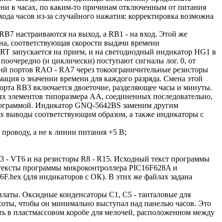
мени в часах, по каким-то причинам отключенным от питания
хода часов из-за случайного нажатия: корректировка возможна
B7 настраиваются на выход, a RB1 - на вход. Этой же
а, соответствующая скорости выдачи времени
T запускается на прием, и на светодиодный индикатор HG1 в
оочередно (и циклически) поступают сигналы лог. 0, от
ний портов RAO - RA7 через токоограничительные резисторы
мация о значении времени для каждого разряда. Смена этой
орта RB3 включается двоеточие, разделяющее часы и минуты.
их элементов типоразмера АА, соединенных последовательно,
программой. Индикатор GNQ-5642BS заменим другим
их выводы соответствующим образом, а также индикаторы с
проводу, а не к линии питания +5 В;
 - VT6 и на резисторы R8 - R15. Исходный текст программы
 тексты программы микроконтроллера PIC16F628A и
F.hex (для индикаторов с ОК). В этих же файлах задана
платы. Оксидные конденсаторы С1, С5 - танталовые для
соты, чтобы он минимально выступал над панелью часов. Это
ть в пластмассовом коробе для мелочей, расположенном между