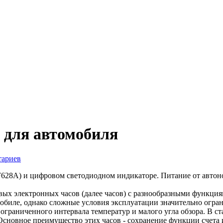
 для автомобиля
тариев
F628A) и цифровом светодиодном индикаторе. Питание от автон
х электронных часов (далее часов) с разнообразными функциям
омобиле, однако сложные условия эксплуатации значительно ог
граниченного интервала температур и малого угла обзора. В ст
Основное преимущество этих часов - сохранение функции счета