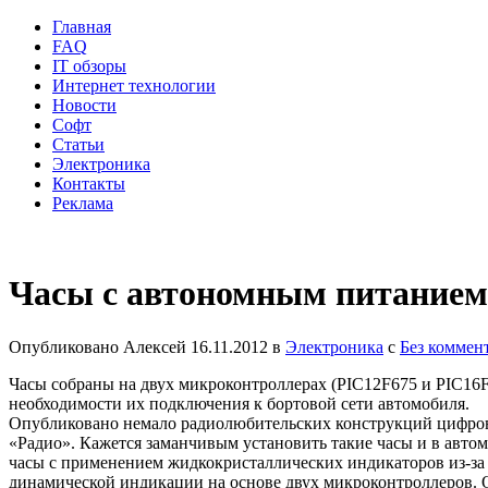
Главная
FAQ
IT обзоры
Интернет технологии
Новости
Софт
Статьи
Электроника
Контакты
Реклама
Часы с автономным питанием
Опубликовано
Алексей
16.11.2012
в
Электроника
с
Без коммен
Часы собраны на двух микроконтроллерах (PIC12F675 и PIC16
необходимости их подключения к бортовой сети автомобиля.
Опубликовано немало радиолюбительских конструкций цифровы
«Радио». Кажется заманчивым установить такие часы и в авт
часы с применением жидкокристаллических индикаторов из-за о
динамической индикации на основе двух микроконтроллеров. 