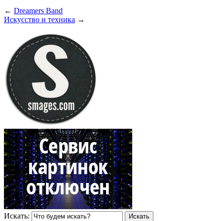
←
Dreamers Band
Искусство и техника
→
Искать: