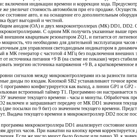
ки: включения индикации времени и коррекции хода. Предусмотр
все же увеличат стоимость автомобиля при его продаже. Осущест
кое состояние авто, и на оснащение его дополнительным оборуд
ка будет выгодной и честной.
бщим анодом (ОА) и двух микроконтроллерах (МК) DD1, DD2. О 
икроконтроллерами. С одним МК получить указанные выше преи
ной внешним кварцевым резонатором ZQ1, и питается от литиево
ю мощность, что необходимо для длительной эксплуатации часо
таточным для управления светодиодным индикатором в динамиче
ный в МК генератор с частотой 4 МГц без подключения внешних 
т источника питания +9 В (на схеме не показан) через стабилиз
ходовать энергию источника напряжения +9 В, а кратковременно
уровни сигналов между микроконтроллерами из-за разности пи
ные диоды по входам. Кнопкой SB2 устанавливают точное врем
 программно конфигурируется как выход, а линии GP1 и GP2 -
льзован встроенный таймер Т1. Программно он настраивается та
У значение текущего времени - часы и минуты. Обработчик пр
 DD2 включен и запрашивает передачу от МК DD1 значения теку
 (две посылки по 9 бит) со значением текущего времени. Предс
нут. Выдача текущего времени в микроконтроллер DD2 после пос
 программа микроконтроллера DD1 анализирует состояние кнопк
ям других часов. При нажатии на кнопку время корректируется 
зменения. Если же число минут было больше или равно 30, к зна