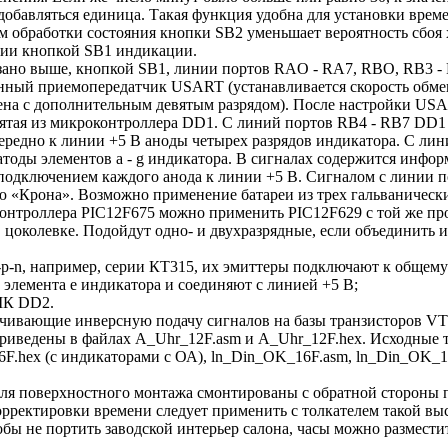
 добавляться единица. Такая функция удобна для установки вре
м обработки состояния кнопки SB2 уменьшает вероятность сбоя 
ении кнопкой SB1 индикации.
ано выше, кнопкой SB1, линии портов RAO - RA7, RBO, RB3 - R
ный приемопередатчик USART (устанавливается скорость обмен
на с дополнительным девятым разрядом). После настройки USAR
тая из микроконтроллера DD1. С линий портов RB4 - RB7 DD1 п
ередно к линии +5 В аноды четырех разрядов индикатора. С ли
атоды элементов а - g индикатора. В сигналах содержится инфор
подключением каждого анода к линии +5 В. Сигналом с линии п
ю «Крона». Возможно применение батареи из трех гальваническ
оконтроллера PIC12F675 можно применить PIC12F629 с той же 
 цоколевке. Подойдут одно- и двухразрядные, если объединить 
p-n, например, серии КТ315, их эмиттеры подключают к общему 
 элемента е индикатора и соединяют с линией +5 В;
МК DD2.
чивающие инверсную подачу сигналов на базы транзисторов VT3
 приведены в файлах A_Uhr_12F.asm и A_Uhr_12F.hex. Исходные
F.hex (с индикаторами с ОА), ln_Din_OK_16F.asm, ln_Din_OK_16
 для поверхностного монтажа смонтированы с обратной стороны 
рректировки времени следует применить с толкателем такой вы
бы не портить заводской интерьер салона, часы можно размести