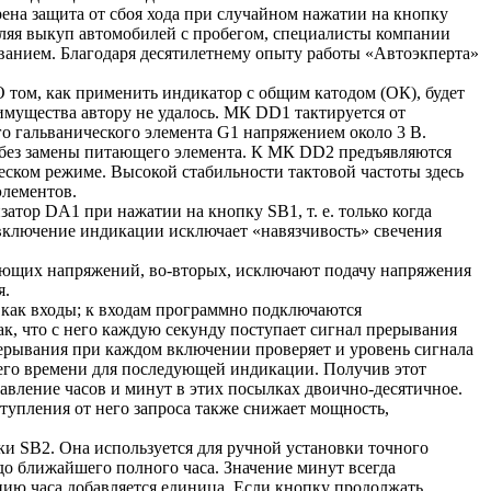
ена защита от сбоя хода при случайном нажатии на кнопку
вляя
выкуп автомобилей с пробегом
, специалисты компании
ованием. Благодаря десятилетнему опыту работы «Автоэкперта»
том, как применить индикатор с общим катодом (ОК), будет
мущества автору не удалось. МК DD1 тактируется от
го гальванического элемента G1 напряжением около 3 В.
в без замены питающего элемента. К МК DD2 предъявляются
ском режиме. Высокой стабильности тактовой частоты здесь
элементов.
атор DA1 при нажатии на кнопку SB1, т. е. только когда
е включение индикации исключает «навязчивость» свечения
тающих напряжений, во-вторых, исключают подачу напряжения
я.
 как входы; к входам программно подключаются
к, что с него каждую секунду поступает сигнал прерывания
ерывания при каждом включении проверяет и уровень сигнала
щего времени для последующей индикации. Получив этот
тавление часов и минут в этих посылках двоично-десятичное.
тупления от него запроса также снижает мощность,
и SB2. Она используется для ручной установки точного
до ближайшего полного часа. Значение минут всегда
чению часа добавляется единица. Если кнопку продолжать