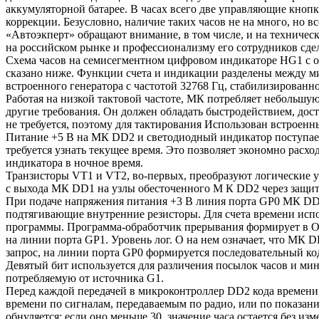
аккумуляторной батарее. В часах всего две управляющие кноп
коррекции. Безусловно, наличие таких часов не на много, но 
«Автоэкперт» обращают внимание, в том числе, и на техничес
на российском рынке и профессионализму его сотрудников сдел
Схема часов на семисегментном цифровом индикаторе HG1 с о
сказано ниже. Функции счета и индикации разделены между м
встроенного генератора с частотой 32768 Гц, стабилизирован
Работая на низкой тактовой частоте, МК потребляет небольшу
другие требования. Он должен обладать быстродействием, дос
не требуется, поэтому для тактирования Использован встроен
Питание +5 В на МК DD2 и светодиодный индикатор поступает о
требуется узнать текущее время. Это позволяет экономно рас
индикатора в ночное время.
Транзисторы VT1 и VT2, во-первых, преобразуют логические 
с выхода МК DD1 на узлы обесточенного М К DD2 через защит
При подаче напряжения питания +3 В линия порта GP0 МК DD1
подтягивающие внутренние резисторы. Для счета времени испо
программы. Программа-обработчик прерывания формирует в ОЗ
на линии порта GP1. Уровень лог. О на нем означает, что МК
запрос, на линии порта GP0 формируется последовательный код
Девятый бит используется для различения посылок часов и ми
потребляемую от источника G1.
Перед каждой передачей в микроконтроллер DD2 кода времени
времени по сигналам, передаваемым по радио, или по показани
обнуляется; если оно меньше 30, значение часа остается без и