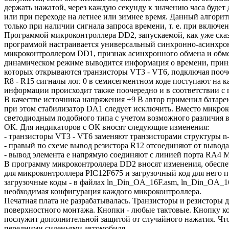
держать нажатой, через каждую секунду к значению часа будет
или при переходе на летнее или зимнее время. Данный алгорит
только при наличии сигнала запроса времени, т. е. при включ
Программой микроконтроллера DD2, запускаемой, как уже сказ
программой настраивается универсальный синхронно-асинхрон
микроконтроллером DD1, признак асинхронного обмена и обме
динамическом режиме выводится информация о времени, приня
которых открываются транзисторы VT3 - VT6, подключая пооч
R8 - R15 сигналы лог. 0 в семисегментном коде поступают на к
информации происходит также поочередно и в соответствии с 
В качестве источника напряжения +9 В автор применил батаре
при этом стабилизатор DA1 следует исключить. Вместо микр
светодиодным подобного типа с учетом возможного различия в
ОК. Для индикаторов с ОК вносят следующие изменения:
- транзисторы VT3 - VT6 заменяют транзисторами структуры n-
- правый по схеме вывод резистора R12 отсоединяют от вывода
- вывод элемента е напрямую соединяют с линией порта RA4 
В программу микроконтроллера DD2 вносят изменения, обеспе
для микроконтроллера PIC12F675 и загрузочный код для него
загрузочные коды - в файлах ln_Din_OA_16F.asm, ln_Din_OA_16
необходимая конфигурация каждого микроконтроллера.
Печатная плата не разрабатывалась. Транзисторы и резисторы
поверхностного монтажа. Кнопки - любые тактовые. Кнопку ко
послужит дополнительной защитой от случайного нажатия. Что
передними сиденьями автомобиля.