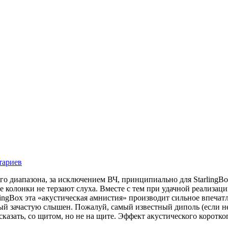
тариев
го диапазона, за исключением ВЧ, принципиально для Starling
 колонки не терзают слуха.
Вместе с тем при удачной реализаци
rlingBox эта «акустическая амнистия» производит сильное впечат
зачастую слышен. Пожалуй, самый известный диполь (если не сч
казать, со щитом, но не на щите. Эффект акустического коротк