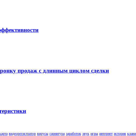
 эффективности
воронку продаж с длинным циклом сделки
теристики
карта
видеорегистратор
вирусы
гарнитура
заработок
звук
игры
интернет
история
клави