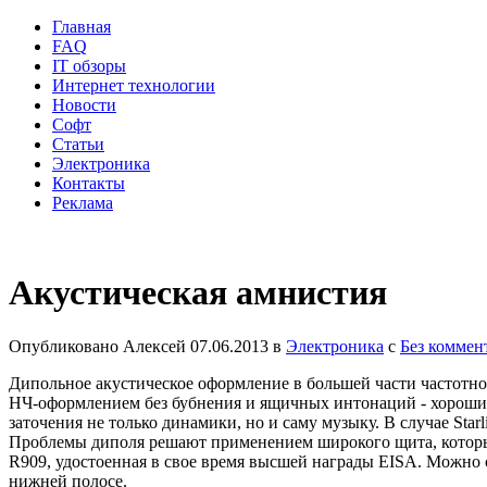
Главная
FAQ
IT обзоры
Интернет технологии
Новости
Софт
Статьи
Электроника
Контакты
Реклама
Акустическая амнистия
Опубликовано
Алексей
07.06.2013
в
Электроника
с
Без коммен
Дипольное акустическое оформление в большей части частотно
НЧ-оформлением без бубнения и ящичных интонаций - хорошие
заточения не только динамики, но и саму музыку. В случае Sta
Проблемы диполя решают применением широкого щита, который 
R909, удостоенная в свое время высшей награды EISA. Можно с
нижней полосе.