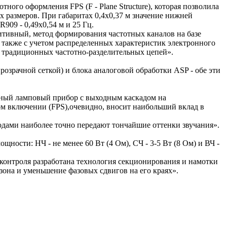
ного оформления FPS (F - Plane Structure), которая позволила
 размеров. При габаритах 0,4х0,37 м значение нижней
909 - 0,49х0,54 м и 25 Гц.
итивный, метод формирования частотных каналов на базе
а также с учетом распределенных характеристик электронного
з традиционных частотно-разделительных цепей».
розрачной сеткой) и блока аналоговой обработки ASP - обе эти
тный ламповый прибор с выходным каскадом на
м включении (FPS),очевидно, вносит наибольший вклад в
одами наиболее точно передают тончайшие оттенки звучания».
ости: НЧ - не менее 60 Вт (4 Ом), СЧ - 3-5 Вт (8 Ом) и ВЧ -
контроля разработана технология секционирования и намотки
она и уменьшение фазовых сдвигов на его краях».