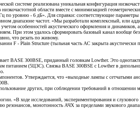
еской системе реализована уникальная конфигурация низкочастот
в низкочастотной области вместе с минимизацией геометрических
Гц по уровню - 6 дБ». Для справки: соответствующие параметры R
вном диапазоне частот. «Мы разработали комплексный, или адд
с учетом особенностей акустического оформления и динамиков, 
няем. При этом удалось сформировать базовый канал вообще бе
авно, что резать по живому.
ии F - Plain Structure (тыльная часть АС закрыта акустически п
ивает BASE 300BSE, приданный головкам Lowther. Это однотак
м питанием (5ЦЗС). Связка BASE 300BSE с Lowther в дипольно
о.
омпонентов. Утверждается, что «выходные лампы с сетчатыми ан
00В.
ользование других, при соблюдении требований в отношении мощн
гии. «В ходе исследований, экспериментирования и слухового 
 резонансов, монотонность АЧХ за пределами звукового диапаз