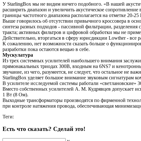
У StarlingBox мы не видим ничего подобного. «В нашей акустич
расширить диапазон и увеличить акустическое сопротивление 
границы частотного диапазона располагается на отметке 20-25 
Выше говорилось об отсутствии привычного кроссовера в осно
синтеза разных подходов - пассивной фильтрации, разделения 
тракта; активных фильтров и цифровой обработки мы не приме
Действительно, вторгаться в сферу юрисдикции Lowther - все р
К сожалению, нет возможности сказать больше о функционирован
разработки пока остаются вещью в себе.
Мускулатура
Из трех системных усилителей наибольшего внимания заслуж
прямонакальных триодах 300В, входным на 6NS7 и кенотронны
звучание, из чего, разумеется, не следует, что остальное не важн
StarlingBox уделяет большое внимание звуковым сигнатурам к
В усилителе исследуемой системы работали «светлановские» 3
Вместо собственных усилителей А. М. Кудрявцев допускает исп
1 Вт (8 Ом).
Выходные трансформаторы производятся по фирменной техноло
при контроле натяжения провода, обеспечивающая минимизацию
Теги:
Есть что сказать? Сделай это!