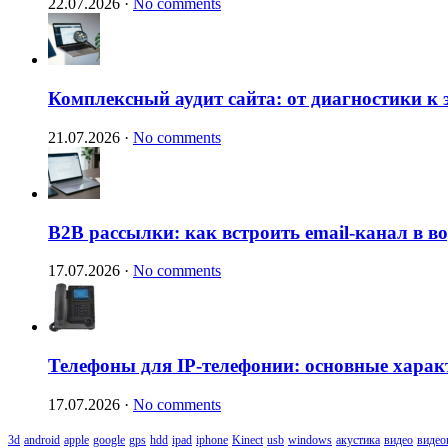
22.07.2026
·
No comments
Комплексный аудит сайта: от диагностики к
21.07.2026
·
No comments
B2B рассылки: как встроить email-канал в 
17.07.2026
·
No comments
Телефоны для IP-телефонии: основные харак
17.07.2026
·
No comments
3d
android
apple
google
gps
hdd
ipad
iphone
Kinect
usb
windows
акустика
видео
видео