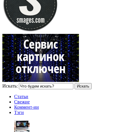
Искать:
Статьи
Свежие
Коммент-ии
Тэги