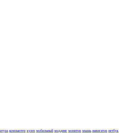
атура
компьютер
кулер
мобильный
моддинг
монитор
мышь
навигатор
нетбук