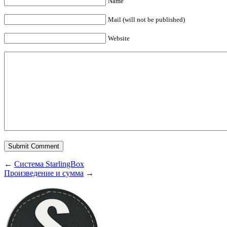
Name
Mail (will not be published)
Website
←
Система StarlingBox
Произведение и сумма
→